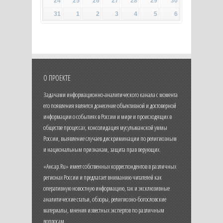
24
25
26
27
28
29
30
31
1
2
3
4
5
6
О ПРОЕКТЕ
Задачами информационно-аналитического канала с момента
его появления является донесение объективной и достоверной
информации о событиях в России и мире и происходящих в
обществе процессах, консолидация мусульманской уммы
России, выявление случаев дискриминации по религиозным
и национальным признакам, защита прав верующих.
«Ансар.Ru» имеет собственных корреспондентов в различных
регионах России и предлагает вниманию читателей как
оперативную новостную информацию, так и эксклюзивные
аналитические статьи, обзоры, религиозно-богословские
материалы, мнения известных экспертов по различным
вопросам.