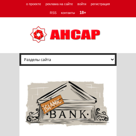
о проекте
реклама на сайте
войти
регистрация
18+
RSS
контакты