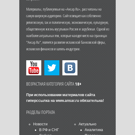
Материалы, публикуемые на «Ансар.Ru», рассчитаны на
самую широкую аудиторию. Сайт освещает как собственно
религиозную, так и политическую, экономическую, культурную,
общественную жизнь мусульман России и зарубежья. Одной из
наиболее актуальных тем, которые находят место на страницах
"Ансар.Ru", является развитие исламской банковской сферы,
исламских финансов и халяль-индустрии.
ВОЗРАСТНАЯ КАТЕГОРИЯ САЙТА
18+
При использовании материалов сайта
гиперссылка на
www.ansar.ru
обязательна!
РАЗДЕЛЫ ПОРТАЛА
Новости
Актуально
В РФ и СНГ
Аналитика