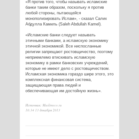
«Я против того, чтобы называть исламские
банки таким образом, поскольку я против
любой стороны, пытающейся
монополизировать Ислам», - сказал Салих
Абдулла Камиль (Saleh Abdullah Kamel).
«Исламские банки следует называть
этичными банками, а исламскую экономику
этичной экономикой. Все ниспосланные
религии запрещают ростовщичество, поэтому
неприемлемо втискивать исламскую
экономику в рамки банковских учреждений,
которые не имеют дело с ростовщичеством.
Исламская экономика гораздо шире этого, это
комплексная финансовая система,
защищающая права людей и
обеспечивающая им достойную жизнь».
Источник: Muslimeco.ru
10:34 13 декабря 2013