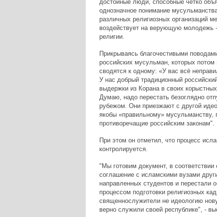
достойные люди, способные чётко объя
однозначное понимание мусульманства
различных религиозных организаций ме
воздействует на верующую молодежь - 
религии.
Прикрываясь благочестивыми поводами,
российских мусульман, которых потом 
сводятся к одному: «У вас всё неправи
У нас добрый традиционный российский 
выдержки из Корана в своих корыстных 
Думаю, надо перестать безоглядно от
рубежом. Они приезжают с другой идео
якобы «правильному» мусульманству, п
противоречащие российским законам".
При этом он отметил, что процесс исла
контролируется.
"Мы готовим документ, в соответствии
соглашение с исламскими вузами други
направленных студентов и перестали о
процессом подготовки религиозных кад
священнослужители не идеологию нову
верно служили своей республике", - вы