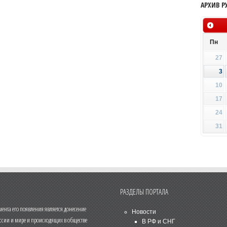
АРХИВ Р
Пн
27
3
10
17
24
31
РАЗДЕЛЫ ПОРТАЛА
нта его появления является донесение
Новости
ссии и мире и происходящих в обществе
В РФ и СНГ