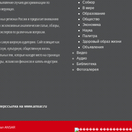
 выявление случаев дискриминации по
Собкор
В мире
 верующих.
Образование
чных регионах России и предлагает вниманию
Общество
и эксклюзивные аналитические статьи, обзоры,
Экономика
Наука
 экспертов по различным вопросам.
Палитра
 самую широкую аудиторию. Сайт освещает как
Здоровый образ жизни
Объявления
ескую, культурную, общественную жизнь
Видео
льных тем, которые находят место на страницах
Аудио
еры, исламских финансов и халяль-индустрии.
Библиотека
Фотогалерея
иперссылка на
www.ansar.ru
нал ANSAR