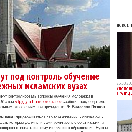
НОВОСТ
ут под контроль обучение
ежных исламских вузах
25.03.20
ХЛОПОНИ
ГРАНИЦ
чнут контролировать вопросы обучения молодёжи в
 Об этом
«Труду в Башкортостане»
сообщил председатель
альным отношениям при президенте РБ
Вячеслав Пятков
.
ьманам придерживаться своих убеждений, - сказал он. -
шать которые должны и сами религиозные организации, и
усовершенствовать систему исламского образования. Нужны