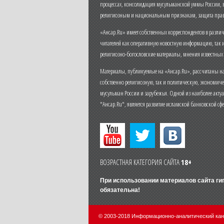
процессах, консолидация мусульманской уммы России,
религиозным и национальным признакам, защита прав
«Ансар.Ru» имеет собственных корреспондентов в разли
читателей как оперативную новостную информацию, так 
религиозно-богословские материалы, мнения известных
Материалы, публикуемые на «Ансар.Ru», рассчитаны на
собственно религиозную, так и политическую, экономич
мусульман России и зарубежья. Одной из наиболее актуа
"Ансар.Ru", является развитие исламской банковской сф
ВОЗРАСТНАЯ КАТЕГОРИЯ САЙТА
18+
При использовании материалов сайта г
обязательна!
© 2003-2018 Информационно-аналитический ка