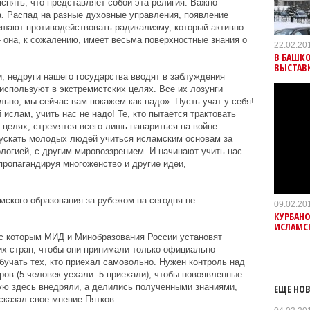
снять, что представляет собой эта религия. Важно
. Распад на разные духовные управления, появление
шают противодействовать радикализму, который активно
она, к сожалению, имеет весьма поверхностные знания о
22.02.20
В БАШК
ВЫСТАВ
 недруги нашего государства вводят в заблуждения
используют в экстремистских целях. Все их лозунги
льно, мы сейчас вам покажем как надо». Пусть учат у себя!
ислам, учить нас не надо! Те, кто пытается трактовать
целях, стремятся всего лишь навариться на войне...
пускать молодых людей учиться исламским основам за
логией, с другим мировоззрением. И начинают учить нас
ропагандируя многоженство и другие идеи,
мского образования за рубежом на сегодня не
09.02.20
КУРБАНО
ИСЛАМСК
 с которым МИД и Минобразования России установят
х стран, чтобы они принимали только официально
бучать тех, кто приехал самовольно. Нужен контроль над
ров (5 человек уехали -5 приехали), чтобы новоявленные
ю здесь внедряли, а делились полученными знаниями,
ЕЩЕ НОВ
сказал свое мнение Пятков.