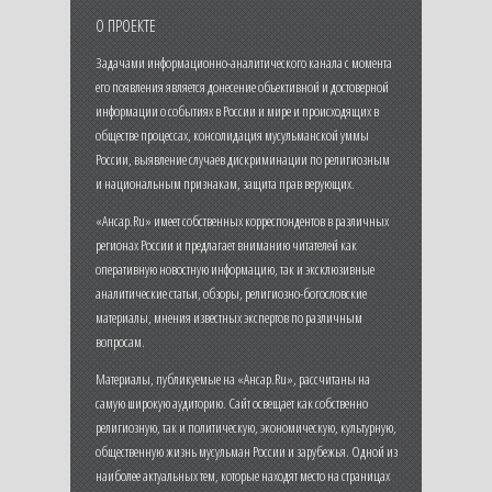
О ПРОЕКТЕ
Задачами информационно-аналитического канала с момента
его появления является донесение объективной и достоверной
информации о событиях в России и мире и происходящих в
обществе процессах, консолидация мусульманской уммы
России, выявление случаев дискриминации по религиозным
и национальным признакам, защита прав верующих.
«Ансар.Ru» имеет собственных корреспондентов в различных
регионах России и предлагает вниманию читателей как
оперативную новостную информацию, так и эксклюзивные
аналитические статьи, обзоры, религиозно-богословские
материалы, мнения известных экспертов по различным
вопросам.
Материалы, публикуемые на «Ансар.Ru», рассчитаны на
самую широкую аудиторию. Сайт освещает как собственно
религиозную, так и политическую, экономическую, культурную,
общественную жизнь мусульман России и зарубежья. Одной из
наиболее актуальных тем, которые находят место на страницах