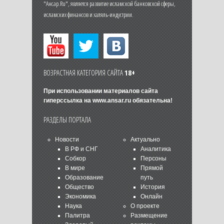
"Ансар.Ru", является развитие исламской банковской сферы,
исламских финансов и халяль-индустрии.
ВОЗРАСТНАЯ КАТЕГОРИЯ САЙТА
18+
При использовании материалов сайта
гиперссылка на
www.ansar.ru
обязательна!
РАЗДЕЛЫ ПОРТАЛА
Новости
Актуально
В РФ и СНГ
Аналитика
Собкор
Персоны
В мире
Прямой
Образование
путь
Общество
История
Экономика
Онлайн
Наука
О проекте
Палитра
Размещение