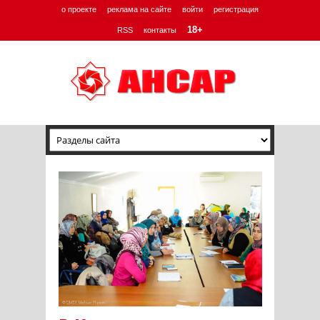
о проекте
реклама на сайте
войти
регистрация
18+
RSS
контакты