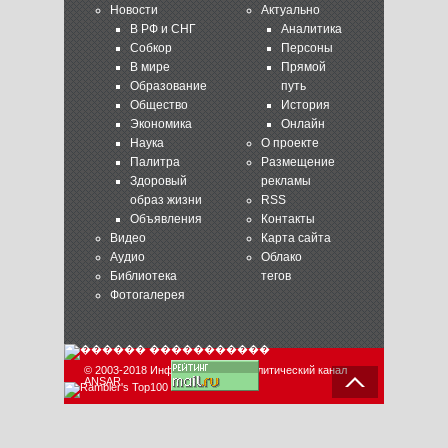
Новости
Актуально
В РФ и СНГ
Аналитика
Собкор
Персоны
В мире
Прямой
Образование
путь
Общество
История
Экономика
Онлайн
Наука
О проекте
Палитра
Размещение
Здоровый
рекламы
образ жизни
RSS
Объявления
Контакты
Видео
Карта сайта
Аудио
Облако
Библиотека
тегов
Фотогалерея
© 2003-2018 Информационно-аналитический канал
ANSAR