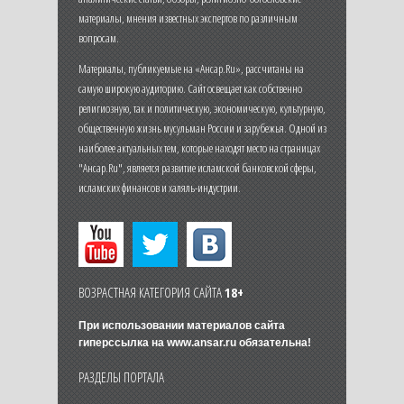
материалы, мнения известных экспертов по различным
вопросам.
Материалы, публикуемые на «Ансар.Ru», рассчитаны на
самую широкую аудиторию. Сайт освещает как собственно
религиозную, так и политическую, экономическую, культурную,
общественную жизнь мусульман России и зарубежья. Одной из
наиболее актуальных тем, которые находят место на страницах
"Ансар.Ru", является развитие исламской банковской сферы,
исламских финансов и халяль-индустрии.
ВОЗРАСТНАЯ КАТЕГОРИЯ САЙТА
18+
При использовании материалов сайта
гиперссылка на
www.ansar.ru
обязательна!
РАЗДЕЛЫ ПОРТАЛА