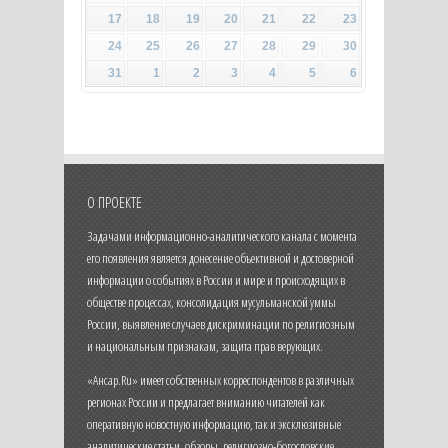
17
18
19
20
21
22
23
24
25
26
27
28
29
30
31
1
2
3
4
5
6
О ПРОЕКТЕ
Задачами информационно-аналитического канала с момента
его появления является донесение объективной и достоверной
информации о событиях в России и мире и происходящих в
обществе процессах, консолидация мусульманской уммы
России, выявление случаев дискриминации по религиозным
и национальным признакам, защита прав верующих.
«Ансар.Ru» имеет собственных корреспондентов в различных
регионах России и предлагает вниманию читателей как
оперативную новостную информацию, так и эксклюзивные
аналитические статьи, обзоры, религиозно-богословские