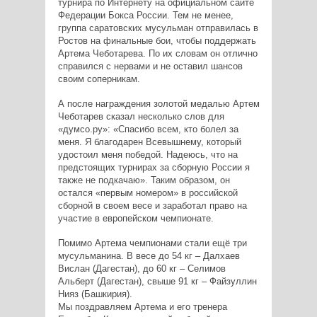
турнира по Интернету на официальном сайте
Федерации Бокса России. Тем не менее,
группа саратовских мусульман отправилась в
Ростов на финальные бои, чтобы поддержать
Артема Чеботарева. По их словам он отлично
справился с нервами и не оставил шансов
своим соперникам.
А после награждения золотой медалью Артем
Чеботарев сказал несколько слов для
«думсо.ру»: «Спасибо всем, кто болел за
меня. Я благодарен Всевышнему, который
удостоил меня победой. Надеюсь, что на
предстоящих турнирах за сборную России я
также не подкачаю». Таким образом, он
остался «первым номером» в российской
сборной в своем весе и заработал право на
участие в европейском чемпионате.
Помимо Артема чемпионами стали ещё три
мусульманина. В весе до 54 кг – Далхаев
Вислан (Дагестан), до 60 кг – Селимов
Альберт (Дагестан), свыше 91 кг – Файзуллин
Нияз (Башкирия).
Мы поздравляем Артема и его тренера