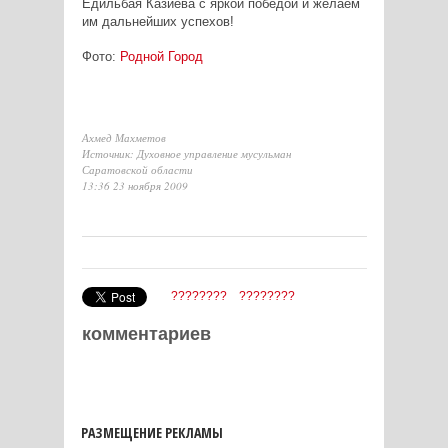
Едильбая Казиева с яркой победой и желаем
им дальнейших успехов!
Фото:
Родной Город
Ахмед Махметов
Источник: Духовное управление мусульман
Саратовской области
13:36 23 ноября 2009
????????
????????
комментариев
РАЗМЕЩЕНИЕ РЕКЛАМЫ