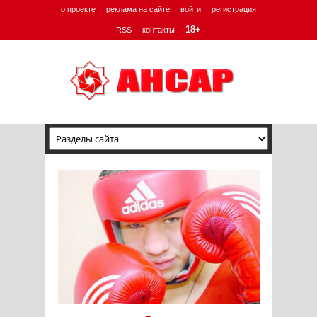
о проекте
реклама на сайте
войти
регистрация
18+
RSS
контакты