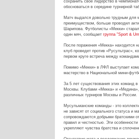
сохранить свое лидерство в чемпионат
обосноваться в середине турнирной та
Матч выдался довольно трудным для 
преимуществом, больше проводил актив
Шарипова. Футболисты «Мекки» старали
один мяч, сообщает
группа "Sport & U
После поражения «Мекка» находится н
клуб проведет против «Русультрас», ко
первом круге встреча между командами
Помимо «Мекки» в ЛФЛ выступает кома
мастерство в Национальной мини-футб
За 5 лет существования этих команд 
Москвы. Клубами «Мекка» и «Медина», 
различных турниров Москвы и России.
Мусульманские команды - это коллекти
не зависят от социального статуса и 
сопровождаются добрыми братскими от
правил и честностью. Эти особенност
укрепляют чувства братства и сплочен
Отсутствие мата и поддержание друже