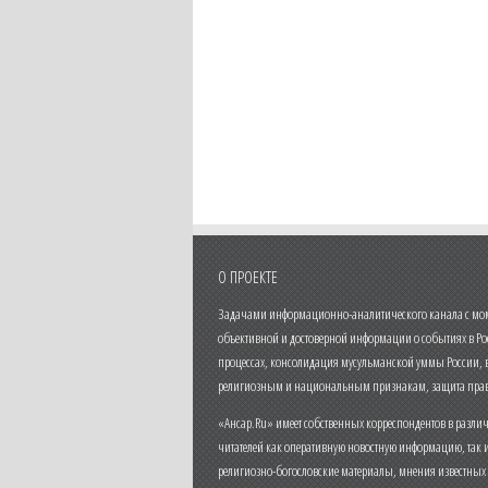
О ПРОЕКТЕ
Задачами информационно-аналитического канала с моме
объективной и достоверной информации о событиях в Ро
процессах, консолидация мусульманской уммы России,
религиозным и национальным признакам, защита прав
«Ансар.Ru» имеет собственных корреспондентов в разли
читателей как оперативную новостную информацию, так 
религиозно-богословские материалы, мнения известных