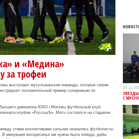
НОВОСТ
ка» и «Медина»
у за трофеи
сквы выступают мусульманские команды, которые своим
25.12.20
онстрируют положительный пример соперникам по
ЗВЕЗДЫ
С МУСУ
 Высшего дивизиона ЮАО г.Москвы футбольный клуб
мпионата клубом «РоссошЪ». Матч состоялся на стадионе
а между этими коллективами сильнее оказались футболисты
. В минувшее воскресенье им нужна была победа, дабы