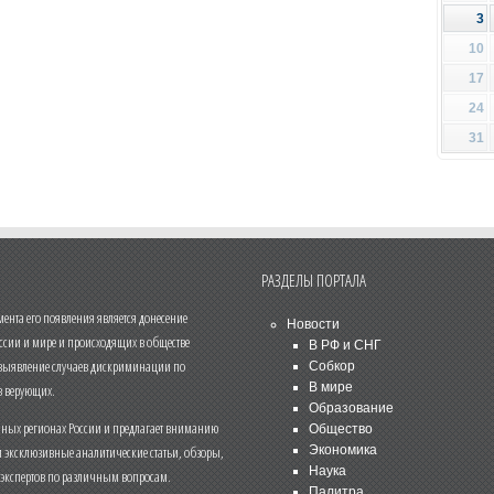
3
10
17
24
31
РАЗДЕЛЫ ПОРТАЛА
нта его появления является донесение
Новости
ссии и мире и происходящих в обществе
В РФ и СНГ
 выявление случаев дискриминации по
Собкор
В мире
 верующих.
Образование
чных регионах России и предлагает вниманию
Общество
и эксклюзивные аналитические статьи, обзоры,
Экономика
Наука
 экспертов по различным вопросам.
Палитра