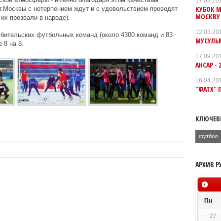
17.03.20
КУБОК М
г.Москвы с нетерпением ждут и с удовольствием проводят
МОСКВУ
их прозвали в народе).
12.03.20
бительских футбольных команд (около 4300 команд и 83
МУСУЛЬМ
 8 на 8.
17.09.20
АНСАР - 
16.04.20
"ФАТХ" 
КЛЮЧЕВ
футбол
АРХИВ Р
Пн
27