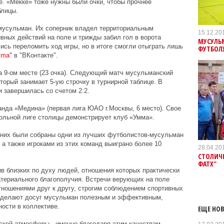
е. «Мекке» тоже нужны были очки, чтобы прочнее
блицы.
мусульман. Их соперник владел территориальным
15.12.20
ных действий на поле и трижды забил гол в ворота
МУСУЛЬМ
сь переломить ход игры, но в итоге смогли отыграть лишь
ФУТБОЛ
mma"
в "ВКонтакте".
а 9-ом месте (23 очка). Следующий матч мусульманский
торый занимает 5-ую строчку в турнирной таблице. В
 завершилась со счетом 2:2.
нда «Медина» (первая лига ЮАО г.Москвы, 6 место). Свое
ольной лиге столицы демонстрирует клуб «Умма».
в них были собраны одни из лучших футболистов-мусульман
а также игроками из этих команд выиграно более 10
28.04.20
СТОЛИЧ
ФАТХ"
в близких по духу людей, отношения которых практически
материального благополучия. Встречи верующих на поле
ношениями друг к другу, строгим соблюдением спортивных
и делают досуг мусульман полезным и эффективным,
ности в коллективе.
ЕЩЕ НОВ
ской атмосферы - именно благодаря этим качествам