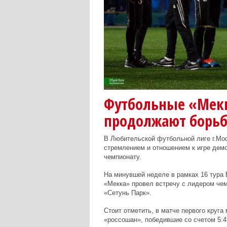
Футбольные «Мек
продолжают борьб
В Любительской футбольной лиге г.Мо
стремлением и отношением к игре дем
чемпионату.
На минувшей неделе в рамках 16 тура
«Мекка» провел встречу с лидером че
«Сетунь Парк».
Стоит отметить, в матче первого круг
«россошан», победившие со счетом 5:4