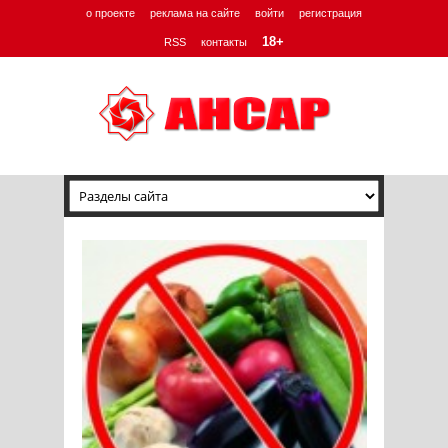
о проекте
реклама на сайте
войти
регистрация
18+
RSS
контакты