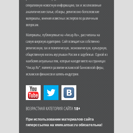
оперативную новостную информацию, так и эксклюзивные
аналитические статьи, обзоры, религиозно-богословские
материалы, мнения известных экспертов по различным
вопросам.
Материалы, публикуемые на «Ансар.Ru», рассчитаны на
самую широкую аудиторию. Сайт освещает как собственно
религиозную, так и политическую, экономическую, культурную,
общественную жизнь мусульман России и зарубежья. Одной из
наиболее актуальных тем, которые находят место на страницах
"Ансар.Ru", является развитие исламской банковской сферы,
исламских финансов и халяль-индустрии.
ВОЗРАСТНАЯ КАТЕГОРИЯ САЙТА
18+
При использовании материалов сайта
гиперссылка на
www.ansar.ru
обязательна!