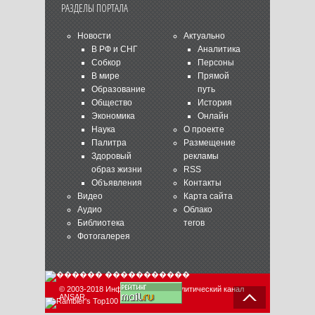
РАЗДЕЛЫ ПОРТАЛА
Новости
Актуально
В РФ и СНГ
Аналитика
Собкор
Персоны
В мире
Прямой
Образование
путь
Общество
История
Экономика
Онлайн
Наука
О проекте
Палитра
Размещение
Здоровый
рекламы
образ жизни
RSS
Объявления
Контакты
Видео
Карта сайта
Аудио
Облако
Библиотека
тегов
Фотогалерея
© 2003-2018 Информационно-аналитический канал
ANSAR