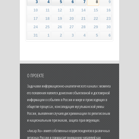
3
4
5
6
7
8
9
10
11
12
13
14
15
16
17
18
19
20
21
22
23
24
25
26
27
28
29
30
31
1
2
3
4
5
6
О ПРОЕКТЕ
Задачами информационно-аналитического канала с момента
его появления является донесение объективной и достоверной
информации о событиях в России и мире и происходящих в
обществе процессах, консолидация мусульманской уммы
России, выявление случаев дискриминации по религиозным
и национальным признакам, защита прав верующих.
«Ансар.Ru» имеет собственных корреспондентов в различных
регионах России и предлагает вниманию читателей как