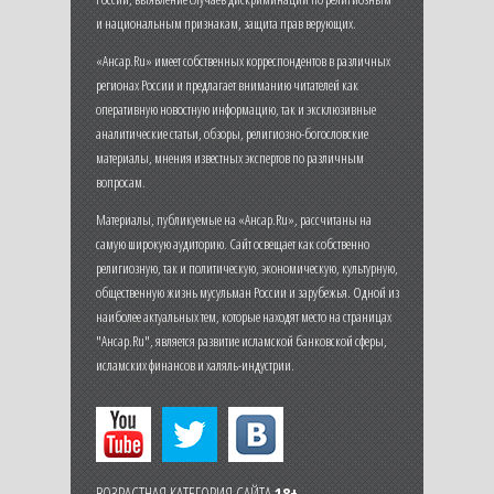
и национальным признакам, защита прав верующих.
«Ансар.Ru» имеет собственных корреспондентов в различных
регионах России и предлагает вниманию читателей как
оперативную новостную информацию, так и эксклюзивные
аналитические статьи, обзоры, религиозно-богословские
материалы, мнения известных экспертов по различным
вопросам.
Материалы, публикуемые на «Ансар.Ru», рассчитаны на
самую широкую аудиторию. Сайт освещает как собственно
религиозную, так и политическую, экономическую, культурную,
общественную жизнь мусульман России и зарубежья. Одной из
наиболее актуальных тем, которые находят место на страницах
"Ансар.Ru", является развитие исламской банковской сферы,
исламских финансов и халяль-индустрии.
ВОЗРАСТНАЯ КАТЕГОРИЯ САЙТА
18+