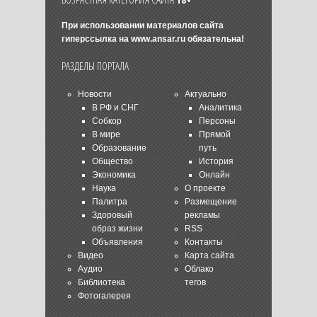
При использовании материалов сайта
гиперссылка на
www.ansar.ru
обязательна!
РАЗДЕЛЫ ПОРТАЛА
Новости
Актуально
В РФ и СНГ
Аналитика
Собкор
Персоны
В мире
Прямой
Образование
путь
Общество
История
Экономика
Онлайн
Наука
О проекте
Палитра
Размещение
Здоровый
рекламы
образ жизни
RSS
Объявления
Контакты
Видео
Карта сайта
Аудио
Облако
Библиотека
тегов
Фотогалерея