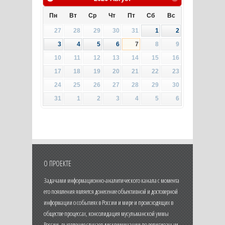
Пн
Вт
Ср
Чт
Пт
Сб
Вс
27
28
29
30
31
1
2
3
4
5
6
7
8
9
10
11
12
13
14
15
16
17
18
19
20
21
22
23
24
25
26
27
28
29
30
31
1
2
3
4
5
6
О ПРОЕКТЕ
Задачами информационно-аналитического канала с момента
его появления является донесение объективной и достоверной
информации о событиях в России и мире и происходящих в
обществе процессах, консолидация мусульманской уммы
России, выявление случаев дискриминации по религиозным