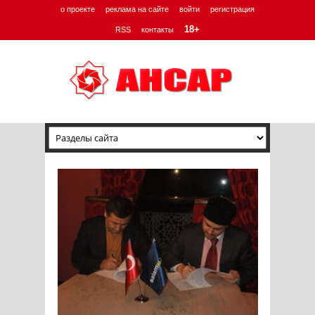
о проекте
реклама на сайте
войти
регистрация
18+
RSS
контакты