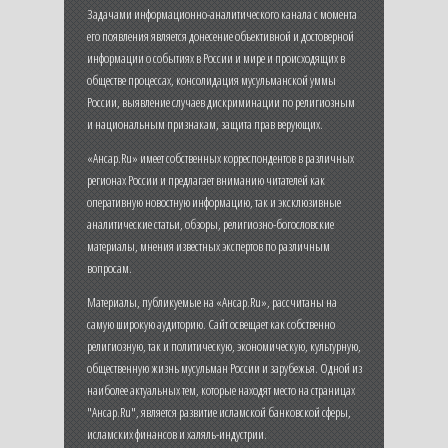
Задачами информационно-аналитического канала с момента
его появления является донесение объективной и достоверной
информации о событиях в России и мире и происходящих в
обществе процессах, консолидация мусульманской уммы
России, выявление случаев дискриминации по религиозным
и национальным признакам, защита прав верующих.
«Ансар.Ru» имеет собственных корреспондентов в различных
регионах России и предлагает вниманию читателей как
оперативную новостную информацию, так и эксклюзивные
аналитические статьи, обзоры, религиозно-богословские
материалы, мнения известных экспертов по различным
вопросам.
Материалы, публикуемые на «Ансар.Ru», рассчитаны на
самую широкую аудиторию. Сайт освещает как собственно
религиозную, так и политическую, экономическую, культурную,
общественную жизнь мусульман России и зарубежья. Одной из
наиболее актуальных тем, которые находят место на страницах
"Ансар.Ru", является развитие исламской банковской сферы,
исламских финансов и халяль-индустрии.