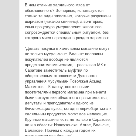
В чем отличие халяльного мяса от
обыкновенного? Во-первых, используются
только те виды животных, которые разрешены
шариатом (никакой свинины), а во-вторых,
сама процедура умерщвления животного
сопровождается специальным ритуалом, без
которого мясо переходит в раздел харамного.
“Делать покупки в халяльном магазине могут
не только мусульмане. Больше половины
покупателей вообще не являются
представителями ислама, - рассказал МК в
Саратове заместитель муфтия по
общественным отношениям Духовного
управления мусульман Поволжья Ахмед
Махметов. - К слову, постоянными
посетителями первого магазина при мечети
были сотрудники областного правительства,
депутаты и преподаватели одного из
близлежащих вузов, сегодня «приобщиться» к
халяльным продуктам могут все желающие.
Крупные магазины есть не только в Саратове,
но и в области: Новоузенске, Алгае, Вольске,
Балакове. Причем с каждым годом их
открывается все больше”.