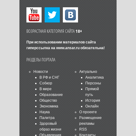
ВОЗРАСТНАЯ КАТЕГОРИЯ САЙТА
18+
При использовании материалов сайта
гиперссылка на
www.ansar.ru
обязательна!
РАЗДЕЛЫ ПОРТАЛА
Новости
Актуально
В РФ и СНГ
Аналитика
Собкор
Персоны
В мире
Прямой
Образование
путь
Общество
История
Экономика
Онлайн
Наука
О проекте
Палитра
Размещение
Здоровый
рекламы
образ жизни
RSS
Объявления
Контакты