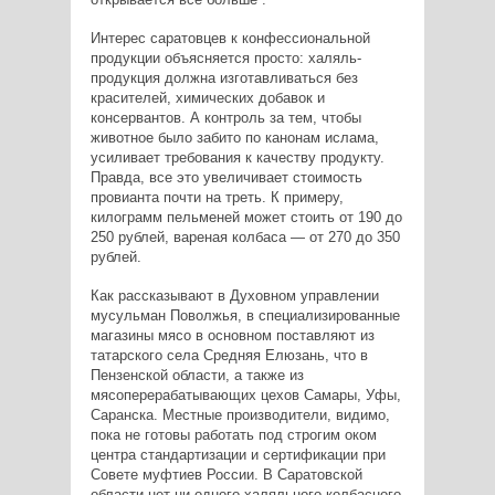
Интерес саратовцев к конфессиональной
продукции объясняется просто: халяль-
продукция должна изготавливаться без
красителей, химических добавок и
консервантов. А контроль за тем, чтобы
животное было забито по канонам ислама,
усиливает требования к качеству продукту.
Правда, все это увеличивает стоимость
провианта почти на треть. К примеру,
килограмм пельменей может стоить от 190 до
250 рублей, вареная колбаса — от 270 до 350
рублей.
Как рассказывают в Духовном управлении
мусульман Поволжья, в специализированные
магазины мясо в основном поставляют из
татарского села Средняя Елюзань, что в
Пензенской области, а также из
мясоперерабатывающих цехов Самары, Уфы,
Саранска. Местные производители, видимо,
пока не готовы работать под строгим оком
центра стандартизации и сертификации при
Совете муфтиев России. В Саратовской
области нет ни одного халяльного колбасного