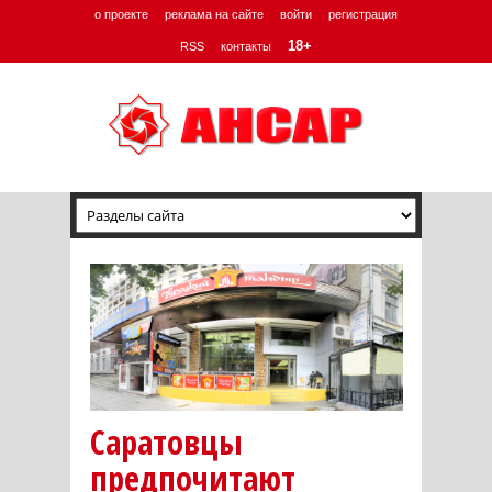
о проекте
реклама на сайте
войти
регистрация
18+
RSS
контакты
Саратовцы
предпочитают