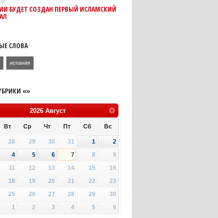
10
НИИ БУДЕТ СОЗДАН ПЕРВЫЙ ИСЛАМСКИЙ
АЛ
ЫЕ СЛОВА
ь
испания
УБРИКИ «»
2026
Август
Вт
Ср
Чт
Пт
Сб
Вс
28
29
30
31
1
2
4
5
6
7
8
9
11
12
13
14
15
16
18
19
20
21
22
23
25
26
27
28
29
30
1
2
3
4
5
6