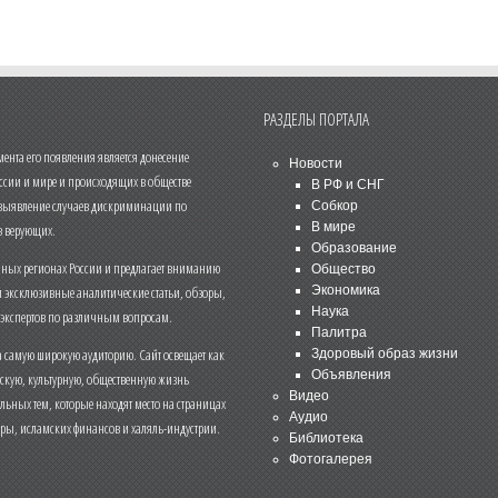
РАЗДЕЛЫ ПОРТАЛА
нта его появления является донесение
Новости
ссии и мире и происходящих в обществе
В РФ и СНГ
 выявление случаев дискриминации по
Собкор
В мире
 верующих.
Образование
чных регионах России и предлагает вниманию
Общество
и эксклюзивные аналитические статьи, обзоры,
Экономика
Наука
 экспертов по различным вопросам.
Палитра
 самую широкую аудиторию. Сайт освещает как
Здоровый образ жизни
Объявления
ескую, культурную, общественную жизнь
Видео
льных тем, которые находят место на страницах
Аудио
еры, исламских финансов и халяль-индустрии.
Библиотека
Фотогалерея