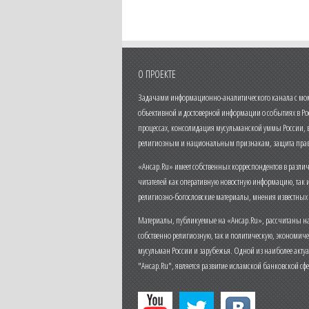
О ПРОЕКТЕ
Задачами информационно-аналитического канала с моме
объективной и достоверной информации о событиях в Ро
процессах, консолидация мусульманской уммы России,
религиозным и национальным признакам, защита прав
«Ансар.Ru» имеет собственных корреспондентов в разли
читателей как оперативную новостную информацию, так 
религиозно-богословские материалы, мнения известных
Материалы, публикуемые на «Ансар.Ru», рассчитаны на
собственно религиозную, так и политическую, экономич
мусульман России и зарубежья. Одной из наиболее актуа
"Ансар.Ru", является развитие исламской банковской сф