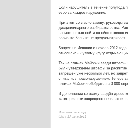
Если нарушитель в течение полугода по
евро за каждое нарушение.
При этом согласно закону, руководств
дисциплинарного разбирательства. Ра
возможностью пойти на общественно-ис
варианта больше не предусматривает.
Запреты в Испании с начала 2012 года
относились к узкому кругу отдыхающих
Так на пляжах Майорки введи штрафы з
были утверждены штрафы за распитие а
запрещен уже несколько лет, но запрет
считались правонарушением. Теперь за
пляжах Майорки обойдется в 3 000 евр
В дополнении ко всему введён дресс-ко
категорически запрещено появляться в
Источник: ислам.ру
02:34 25 июня 2012