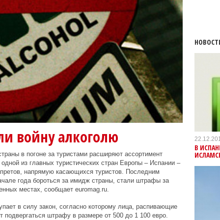
НОВОСТ
ли войну алкоголю
22.12.20
В ИСПА
ИСЛАМС
страны в погоне за туристами расширяют ассортимент
 одной из главных туристических стран Европы – Испании –
апретов, напрямую касающихся туристов. Последним
чале года бороться за имидж страны, стали штрафы за
енных местах, сообщает euromag.ru.
упает в силу закон, согласно которому лица, распивающие
 подвергаться штрафу в размере от 500 до 1 100 евро.