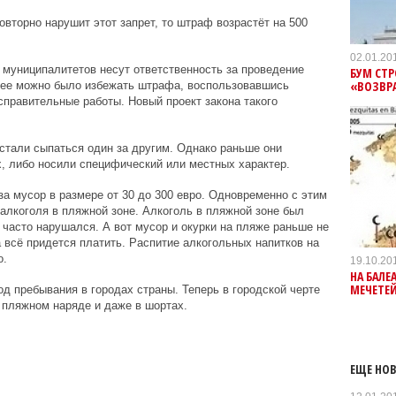
вторно нарушит этот запрет, то штраф возрастёт на 500
02.01.20
а муниципалитетов несут ответственность за проведение
БУМ СТР
«ВОЗВР
нее можно было избежать штрафа, воспользовавшись
правительные работы. Новый проект закона такого
 стали сыпаться один за другим. Однако раньше они
, либо носили специфический или местных характер.
а мусор в размере от 30 до 300 евро. Одновременно с этим
лкоголя в пляжной зоне. Алкоголь в пляжной зоне был
 часто нарушался. А вот мусор и окурки на пляже раньше не
 всё придется платить. Распитие алкогольных напитков на
о.
19.10.20
НА БАЛЕ
МЕЧЕТЕ
д пребывания в городах страны. Теперь в городской черте
 пляжном наряде и даже в шортах.
ЕЩЕ НОВ