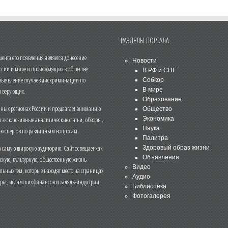
РАЗДЕЛЫ ПОРТАЛА
нта его появления является донесение
Новости
ссии и мире и происходящих в обществе
В РФ и СНГ
 выявление случаев дискриминации по
Собкор
В мире
 верующих.
Образование
чных регионах России и предлагает вниманию
Общество
и эксклюзивные аналитические статьи, обзоры,
Экономика
Наука
 экспертов по различным вопросам.
Палитра
 самую широкую аудиторию. Сайт освещает как
Здоровый образ жизни
Объявления
ескую, культурную, общественную жизнь
Видео
льных тем, которые находят место на страницах
Аудио
еры, исламских финансов и халяль-индустрии.
Библиотека
Фотогалерея