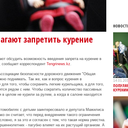
НОВОСТ
лагают запретить курение
ют обсудить возможность введения запрета на курение в
и, сообщает корреспондент
Tengrinews.kz
.
Ассоциации безопасности дорожного движения "Общая
жно поднимать. Так же, как и вопрос курения в
14.01.20
для того, чтобы сохранить легкие курильщика, а для того,
ПОПУЛЯ
КУРЕНИ
дится рядом с ним. Чтобы сократить количество пассивных
 в целом не курили за рулем, а когда в салоне находится
втомобилях с детьми заинтересовало и депутата Мажилиса
о он считает, что перед внедрением такого ограничения
ловно, я за это и согласен с тем, что такая норма уместна.
ршеннолетних - пагубно влияет на их растущий организм. А