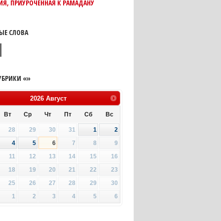
Я, ПРИУРОЧЕННАЯ К РАМАДАНУ
ЫЕ СЛОВА
УБРИКИ «»
2026
Август
Вт
Ср
Чт
Пт
Сб
Вс
28
29
30
31
1
2
4
5
6
7
8
9
11
12
13
14
15
16
18
19
20
21
22
23
25
26
27
28
29
30
1
2
3
4
5
6