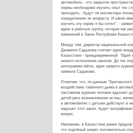
автомобиль - это закрытое пространств
нормы необходимо изучить опыт тех стр
проходить - будут ли инспекторы поли
определениях их возраста. И какое име
изучить эту норму я бы хотел", - заяв
идею в рабочую группу, которая как ра
изменений в Закон Республики Казахст
Между тем, директор национальной коа
Джамиля Садыкова считает идею внедре
Казахстане - преждевременной. "Идея 
низкого исполнения законов. До тех пор
килограмма яблок, идея запрета курен
заявила Садыкова.
Отметим, что, по данным "Британского
воздействию табачного дыма в автомо
пассивном курении человек вдыхает до
детей риск возникновения астмы, менин
в автомобилях с детьми действует в нес
нарушит этот закон, будет оштрафован 
вопрос.
Напомним, в Казахстане ранее предлаг
что подобный запрет положительно отр