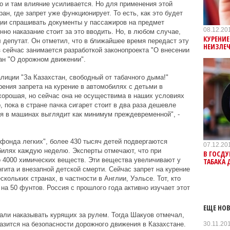
о и там влияние усиливается. Но для применения этой
ан, где запрет уже функционирует. То есть, как это будет
ции спрашивать документы у пассажиров на предмет
08.12.20
нно наказание стоит за это вводить. Но, в любом случае,
КУРЕНИЕ
ил депутат. Он отметил, что в ближайшее время передаст эту
НЕИЗЛЕ
з сейчас занимается разработкой законопроекта "О внесении
ан "О дорожном движении".
лиции "За Казахстан, свободный от табачного дыма!"
ния запрета на курение в автомобилях с детьми в
хорошая, но сейчас она не осуществима в наших условиях
, пока в стране пачка сигарет стоит в два раза дешевле
ия в машинах выглядит как минимум преждевременной", -
 фонда легких", более 430 тысяч детей подвергаются
07.12.20
билях каждую неделю. Эксперты отмечают, что при
В ГОСД
 4000 химических веществ. Эти вещества увеличивают у
ТАБАКА 
гита и внезапной детской смерти. Сейчас запрет на курение
кольких странах, в частности в Англии, Уэльсе. Тот, кто
на 50 фунтов. Россия с прошлого года активно изучает этот
ЕЩЕ НОВ
али наказывать курящих за рулем. Тогда Шакуов отмечал,
30.11.20
азится на безопасности дорожного движения в Казахстане.