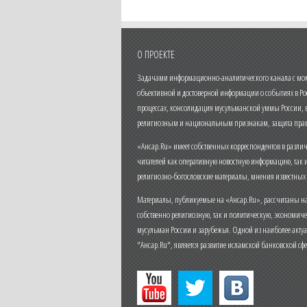
О ПРОЕКТЕ
Задачами информационно-аналитического канала с моме
объективной и достоверной информации о событиях в Ро
процессах, консолидация мусульманской уммы России,
религиозным и национальным признакам, защита прав
«Ансар.Ru» имеет собственных корреспондентов в разли
читателей как оперативную новостную информацию, так 
религиозно-богословские материалы, мнения известных
Материалы, публикуемые на «Ансар.Ru», рассчитаны на
собственно религиозную, так и политическую, экономич
мусульман России и зарубежья. Одной из наиболее актуа
"Ансар.Ru", является развитие исламской банковской сф