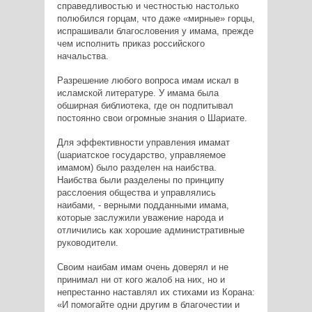
справедливостью и честностью настолько
полюбился горцам, что даже «мирные» горцы,
испрашивали благословения у имама, прежде
чем исполнить приказ российского
начальства.
Разрешение любого вопроса имам искал в
исламской литературе. У имама была
обширная библиотека, где он подпитывал
постоянно свои огромные знания о Шариате.
Для эффективности управления имамат
(шариатское государство, управляемое
имамом) было разделен на наибства.
Наибства были разделены по принципу
расслоения общества и управлялись
наибами, - верными подданными имама,
которые заслужили уважение народа и
отличились как хорошие административные
руководители.
Своим наибам имам очень доверял и не
принимал ни от кого жалоб на них, но и
непрестанно наставлял их стихами из Корана:
«И помогайте одни другим в благочестии и