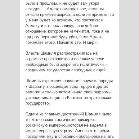
было в прошлом, и не будет вам укора
сегодня — Аллах помилует вас, если вы
отныне примете шариат, а если не примете, то
у меня будет ко всякому, кто противится
Аллаху и его посланнику, враждебное
отношение, которое не изменится, пока я не
одержу верх или буду убит, если Аллах
пожелает этого. Поймите это. И мир».
Власть Шамиля распространилась на
огромное пространство и военные успехи
необходимо было закрепить политически, -
созданием государства свободных людей.
Шамиль стремился вначале приучить народы
к Шариату, просвещал всех горцев в делах
религии и только потом начал свои реформы,
устанавливающие на Кавказе теократическое
государство.
Одним из главных достижений Шамиля было
то, что он смог тактически примирить
российскую империю, которая не видела в
имаме серьезную угрозу. Именно это время
позволили ему в спокойной обстановке начать