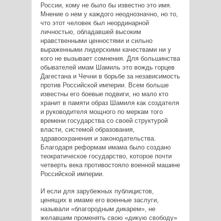
России, кому не было бы известно это имя.
Мнение о нем у каждого неоднозначно, но то,
что этот человек был неординарной
личностью, обладавшей высоким
нравственными ценностями и сильно
выраженными лидерскими качествами ни у
кого не вызывает сомнения. Для большинства
обывателей имам Шамиль это вождь горцев
Дагестана и Чечни в борьбе за независимость
против Российской империи. Всем больше
известны его боевые подвиги, но мало кто
хранит в памяти образ Шамиля как создателя
и руководителя мощного по меркам того
времени государства со своей структурой
власти, системой образования,
здравоохранения и законодательства.
Благодаря реформам имама было создано
теократическое государство, которое почти
четверть века противостояло военной машине
Российской империи.
И если для зарубежных публицистов,
ценящих в имаме его военные заслуги,
называли «благородным дикарем», не
желавшим променять свою «дикую свободу»