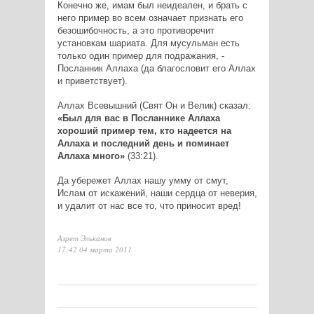
Конечно же, имам был неидеален, и брать с
него пример во всем означает признать его
безошибочность, а это противоречит
установкам шариата. Для мусульман есть
только один пример для подражания, -
Посланник Аллаха (да благословит его Аллах
и приветствует).
Аллах Всевышний (Свят Он и Велик) сказал:
«Был для вас в Посланнике Аллаха
хороший пример тем, кто надеется на
Аллаха и последний день и поминает
Аллаха много»
(33:21).
Да убережет Аллах нашу умму от смут,
Ислам от искажений, наши сердца от неверия,
и удалит от нас все то, что приносит вред!
Азрет Эльканов
17:42 04 марта 2011