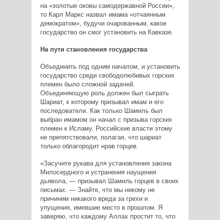
на «золотые оковы самодержавной России»,
то Карл Маркс назвал имама «отчаянным
демократом», будучи очарованным, какое
государство он смог установить на Кавказе.
На пути становления государства
Объединить под одним началом, и установить
государство среди свободолюбивых горских
племен было сложной задачей.
Объединяющую роль должен был сыграть
Шариат, к которому призывал имам и его
последователи. Как только Шамиль был
выбран имамом он начал с призыва горских
племен к Исламу. Российские власти этому
не препятствовали, полагая, что шариат
только облагородит нрав горцев.
«Засучите рукава для установления закона
Милосердного и устранения наущения
дьявола, — призывал Шамиль горцев в своих
письмах. — Знайте, что мы никому не
причиним никакого вреда за грехи и
упущения, имевшие место в прошлом. Я
заверяю, что каждому Аллах простит то, что