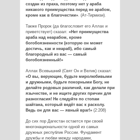
создан из праха, поэтому нет у араба
никакого преимущества перед не арабом,
кроме как в благочестии»
. (Ат-Тирмизи).
Также Пророк (да благословит его Аллах и
приветствует) сказал:
«Нет преимущества
араба над неарабом, кроме
богобоязненности (которую он может
достичь, как и неараб), ибо самый
благородный из вас — самый
богобоязненный!»
Аллах Всевышний (Свят Он и Велик) сказал:
«О вы, верующие, будьте миролюбивыми
и дружными, будьте покорными Богу, не
делайте родовых различий, как делали при
язычестве, и не ищите других причин для
разногласия! Не следуйте по стопам
шайтана, который ведёт вас к расколу.
Ведь он для вас — явный враг!»
(2:208)
До сих пор Дагестан остается при своей
многонациональности одной из самых
дружных республик России. Фундамент
дружбы и любви между народами,