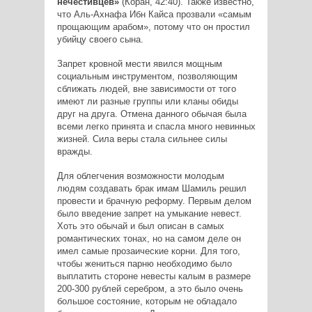
нечестивцев»
(Коран, 42:40). Также известно,
что Аль-Ахнафа Ибн Кайса прозвали «самым
прощающим арабом», потому что он простил
убийцу своего сына.
Запрет кровной мести явился мощным
социальным инструментом, позволяющим
сближать людей, вне зависимости от того
имеют ли разные группы или кланы обиды
друг на друга. Отмена данного обычая была
всеми легко принята и спасла много невинных
жизней. Сила веры стала сильнее силы
вражды.
Для облегчения возможности молодым
людям создавать брак имам Шамиль решил
провести и брачную реформу. Первым делом
было введение запрет на умыкание невест.
Хоть это обычай и был описан в самых
романтических тонах, но на самом деле он
имел самые прозаические корни. Для того,
чтобы жениться парню необходимо было
выплатить стороне невесты калым в размере
200-300 рублей серебром, а это было очень
большое состояние, которым не обладало