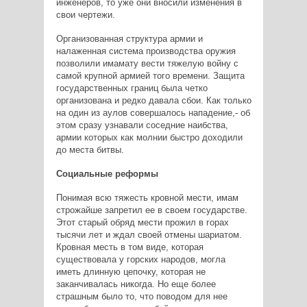
инженеров, то уже они вносили изменения в
свои чертежи.
Организованная структура армии и
налаженная система производства оружия
позволили имамату вести тяжелую войну с
самой крупной армией того времени. Защита
государственных границ была четко
организована и редко давала сбои. Как только
на один из аулов совершалось нападение,- об
этом сразу узнавали соседние наибства,
армии которых как молнии быстро доходили
до места битвы.
Социальные реформы
Понимая всю тяжесть кровной мести, имам
строжайше запретил ее в своем государстве.
Этот старый обряд мести прожил в горах
тысячи лет и ждал своей отмены шариатом.
Кровная месть в том виде, которая
существовала у горских народов, могла
иметь длинную цепочку, которая не
заканчивалась никогда. Но еще более
страшным было то, что поводом для нее