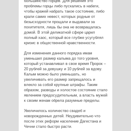
большинство горцев. Для решения это
проблемы горцы либо пускались в набеги,
чтобы кражей набрать такое состояние, либо
крали самих невест, которых родные от
безысходности прощали и выдавали за
похитителя, лишь бы она не возвращалась
домой. В этой деликатной сфере царил
полный хаос, который все глубже усугублял
кризис в общественной нравственности.
Для изменения данного порядка имам
уменьшил размер калыма до того уровня,
который устанавливал в свое время Пророк –
20 рублей за девушку и 10 рублей за вдову.
Калым можно было уменьшать, но
увеличивать его размер запрещалось и
влекло за собой крупные штрафы. Таким
образом, разводы и холостое состояние стало
явлением предосудительным, а власть мужей
к своим женам обрела разумные пределы.
Увеличилось количество свадеб и
новорожденных детей. Неудивительно что
после этих реформ население Дагестана и
Чечни стало быстро расти.