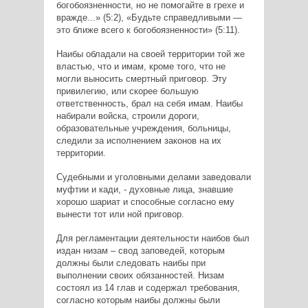
богобоязненности, но не помогайте в грехе и
вражде...» (5:2), «Будьте справедливыми —
это ближе всего к богобоязненности» (5:11).
Наибы обладали на своей территории той же
властью, что и имам, кроме того, что не
могли выносить смертный приговор. Эту
привилегию, или скорее большую
ответственность, брал на себя имам. Наибы
набирали войска, строили дороги,
образовательные учреждения, больницы,
следили за исполнением законов на их
территории.
Судебными и уголовными делами заведовали
муфтии и кади, - духовные лица, знавшие
хорошо шариат и способные согласно ему
вынести тот или ной приговор.
Для регламентации деятельности наибов был
издан низам – свод заповедей, которым
должны были следовать наибы при
выполнении своих обязанностей. Низам
состоял из 14 глав и содержал требования,
согласно которым наибы должны были