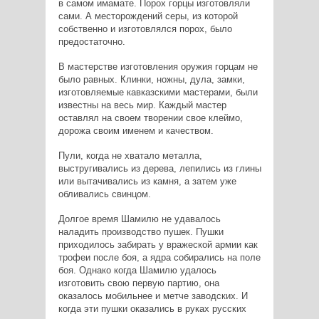
в самом имамате. Порох горцы изготовляли
сами. А месторождений серы, из которой
собственно и изготовлялся порох, было
предостаточно.
В мастерстве изготовления оружия горцам не
было равных. Клинки, ножны, дула, замки,
изготовляемые кавказскими мастерами, были
известны на весь мир. Каждый мастер
оставлял на своем творении свое клеймо,
дорожа своим именем и качеством.
Пули, когда не хватало металла,
выстругивались из дерева, лепились из глины
или вытачивались из камня, а затем уже
обливались свинцом.
Долгое время Шамилю не удавалось
наладить производство пушек. Пушки
приходилось забирать у вражеской армии как
трофеи после боя, а ядра собирались на поле
боя. Однако когда Шамилю удалось
изготовить свою первую партию, она
оказалось мобильнее и метче заводских. И
когда эти пушки оказались в руках русских