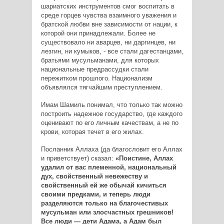
шариатских инструментов смог воспитать в
среде горцев чувства взаимного уважения и
братской любви вне зависимости от нации, к
которой они принадлежали. Более не
существовало ни аварцев, ни даргинцев, ни
лезгин, ни кумыков, - все стали дагестанцами,
братьями мусульманами, для которых
национальные предрассудки стали
пережитком прошлого. Национализм
объявлялся тягчайшим преступлением.
Имам Шамиль понимал, что только так можно
построить надежное государство, где каждого
оценивают по его личным качествам, а не по
крови, которая течет в его жилах.
Посланник Аллаха (да благословит его Аллах
и приветствует) сказал:
«Поистине, Аллах
удалил от вас племенной, национальный
дух, свойственный невежеству и
свойственный ей же обычай кичиться
своими предками, и теперь люди
разделяются только на благочестивых
мусульман или злосчастных грешников!
Все люди — дети Адама, а Адам был