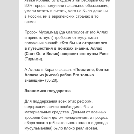
языке Корана. Благодаря этой реформе более
80% горцев получили начальное образование,
умели читать и писать, чего не было даже ни
в России, ни в европейских странах в то
время.
Пророк Мухаммад (да благословит его Аллах
и приветствует) требовал от мусульман
получения знаний:
«Кто бы ни отправлялся
в путешествия в поисках знаний, Аллах
(Свят Он и Велик) направит его путем Рая»
(Тирмизи).
А Аллах в Коране сказал:
«Поистине, боятся
Аллаха из (числа) рабов Его только
знающие»
(35:28).
Экономика государства
Для поддержания всех этих реформ,
содержание армии необходимы были
материальные средства. Добычи от военных
трофеев были делом ненадежным, а процесс
сбора закята (обязательного налога с дохода
мусульманина) было плохо реализован.