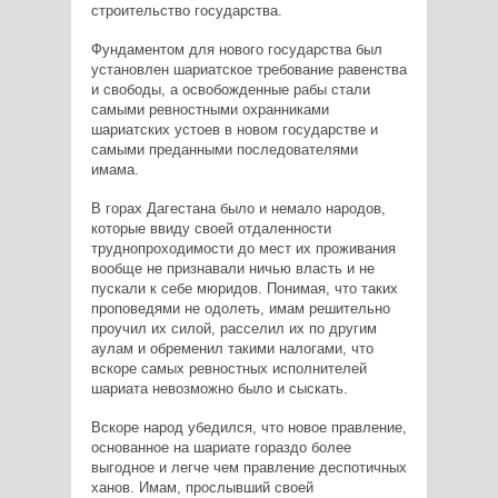
строительство государства.
Фундаментом для нового государства был
установлен шариатское требование равенства
и свободы, а освобожденные рабы стали
самыми ревностными охранниками
шариатских устоев в новом государстве и
самыми преданными последователями
имама.
В горах Дагестана было и немало народов,
которые ввиду своей отдаленности
труднопроходимости до мест их проживания
вообще не признавали ничью власть и не
пускали к себе мюридов. Понимая, что таких
проповедями не одолеть, имам решительно
проучил их силой, расселил их по другим
аулам и обременил такими налогами, что
вскоре самых ревностных исполнителей
шариата невозможно было и сыскать.
Вскоре народ убедился, что новое правление,
основанное на шариате гораздо более
выгодное и легче чем правление деспотичных
ханов. Имам, прослывший своей