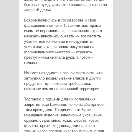
бытовых нужд, а золото хранилось в казне на
«черный день».
Вскоре появились в государстве и свои
фальшивомонетчики. С такими мастерами
имам не церемонился, - приказывал строго
наказать виновных, обязать их возместить
убытки, все их монеты и инструменты
уничтожить, а при новом покушении на
фальшивомонетничество — отрубать
преступникам сначала руки, а потом и
головы.
Имамат находился в горной местности, что
затрудняло возделывание злаков и других
продуктов, для которых требовались
пахотные земли на равнинной территории.
Торговлю с горцами для их ослабления
запретил еще Ермолов, но контрабанда все-
таки проходила. Традиционные бурки,
гончарные изделия, ювелирные украшения,
оружие, сыры, мясо, кожи, шерсть, ковры,
фрукты, орехи, мед попадали на рынок
только через посредничество мирных аулов,