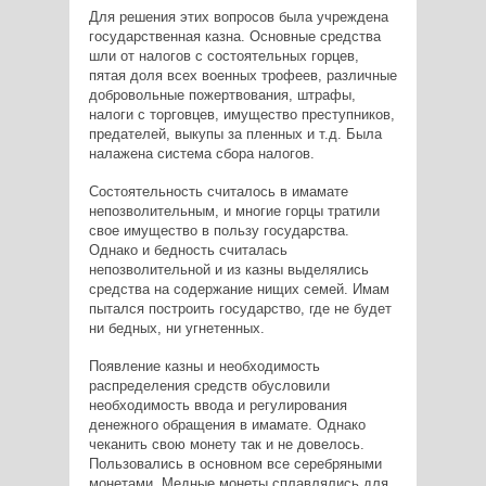
Для решения этих вопросов была учреждена
государственная казна. Основные средства
шли от налогов с состоятельных горцев,
пятая доля всех военных трофеев, различные
добровольные пожертвования, штрафы,
налоги с торговцев, имущество преступников,
предателей, выкупы за пленных и т.д. Была
налажена система сбора налогов.
Состоятельность считалось в имамате
непозволительным, и многие горцы тратили
свое имущество в пользу государства.
Однако и бедность считалась
непозволительной и из казны выделялись
средства на содержание нищих семей. Имам
пытался построить государство, где не будет
ни бедных, ни угнетенных.
Появление казны и необходимость
распределения средств обусловили
необходимость ввода и регулирования
денежного обращения в имамате. Однако
чеканить свою монету так и не довелось.
Пользовались в основном все серебряными
монетами. Медные монеты сплавлялись для