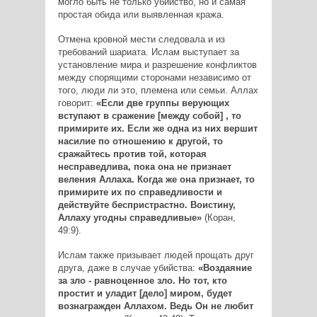
могло быть не только убийство, но и самая
простая обида или выявленная кража.
Отмена кровной мести следовала и из
требований шариата. Ислам выступает за
установление мира и разрешение конфликтов
между спорящими сторонами независимо от
того, люди ли это, племена или семьи. Аллах
говорит:
«Если две группы верующих
вступают в сражение [между собой] , то
примирите их. Если же одна из них вершит
насилие по отношению к другой, то
сражайтесь против той, которая
несправедлива, пока она не признает
веления Аллаха. Когда же она признает, то
примирите их по справедливости и
действуйте беспристрастно. Воистину,
Аллаху угодны справедливые»
(Коран,
49:9).
Ислам также призывает людей прощать друг
друга, даже в случае убийства:
«Воздаяние
за зло - равноценное зло. Но тот, кто
простит и уладит [дело] миром, будет
вознагражден Аллахом. Ведь Он не любит