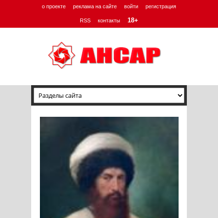
о проекте
реклама на сайте
войти
регистрация
18+
RSS
контакты