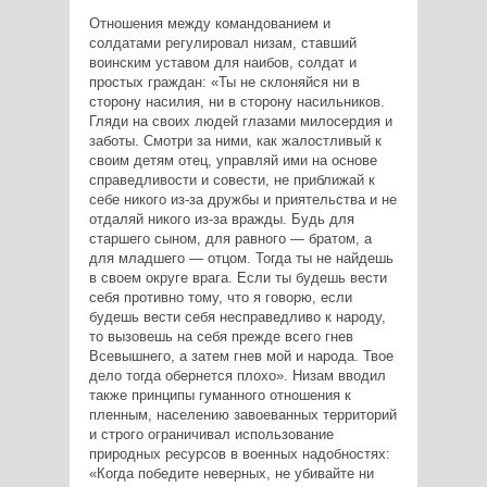
Отношения между командованием и
солдатами регулировал низам, ставший
воинским уставом для наибов, солдат и
простых граждан: «Ты не склоняйся ни в
сторону насилия, ни в сторону насильников.
Гляди на своих людей глазами милосердия и
заботы. Смотри за ними, как жалостливый к
своим детям отец, управляй ими на основе
справедливости и совести, не приближай к
себе никого из-за дружбы и приятельства и не
отдаляй никого из-за вражды. Будь для
старшего сыном, для равного — братом, а
для младшего — отцом. Тогда ты не найдешь
в своем округе врага. Если ты будешь вести
себя противно тому, что я говорю, если
будешь вести себя несправедливо к народу,
то вызовешь на себя прежде всего гнев
Всевышнего, а затем гнев мой и народа. Твое
дело тогда обернется плохо». Низам вводил
также принципы гуманного отношения к
пленным, населению завоеванных территорий
и строго ограничивал использование
природных ресурсов в военных надобностях:
«Когда победите неверных, не убивайте ни