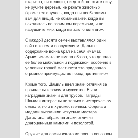
стариков, ни женщин, ни детей; не жгите ниву,
не рубите деревья, не режьте животных
(кроме тех случаев, когда они необходимы
вам для пищи), не обманывайте, когда вы
находитесь во взаимном перемирии, и не
нарушайте мир, когда вы заключили его».
С каждой десяти семей выставлялся один
войн с конем и вооружением. Дальше
содержание война брал на себя имамат.
Армия имамата не имела обозов, что делало
ее более мобильной и подвижной, особенно в
условиях горной местности это придавало
огромное преимущество перед противником.
Кроме того, Шамиль ввел знаки отличия за
проявлены героизм и мужество. Были
наградные знаки и для трусов. Награды
Шамиля интересны не только в историческом
смысле, но и в художественном. Ордена и
медали выполняли искусные мастера
Дагестана, обрамляя знаки отличия
драгоценными камнями и позолотой.
Оружие для армии изготовлялось в основном