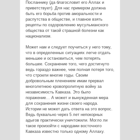
Посланнику (да благословит его Аллах и
приветствует). Для нас примером должна
быть его борьба против аморальности и
распутства в обществе, и главное взять
рецепты по оздоровлению мусульманского
общества от такой страшной болезни как
национализм.
Может нам и следует поучиться у него тому,
что в определенных ситуациях легче отдать
меньшее и остановиться, чем потерять
большее. Сохранение того, чего достигнуто
ведь гораздо важнее, чем полная потеря того,
что строили многие годы. Своим
добровольным пленением имам прервал
многолетнюю кровопролитную войну за
независимость Кавказа. Это было
поражение… А может и вынужденная мера
для сохранения жизни своего народа.
Истории не может дать ответа на это вопрос.
Ведь буквально через 5 лет непокорных
адыгов практически уничтожили. Могло ли
такое произойти с народами восточного
Кавказа известно только одному Аллаху.