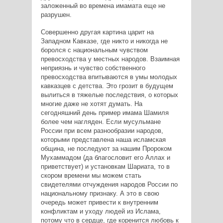
заложенный во времена имамата еще не
разрушен.
Совершенно другая картина царит на
Западном Кавказе, где никто и никогда не
боролся с национальным чувством
превосходства у местных народов. Взаимная
неприязнь и чувство собственного
превосходства впитываются в умы молодых
кавказцев с детства. Это грозит в будущем
вылиться в тяжелые последствия, о которых
многие даже не хотят думать. На
сегодняшний день пример имама Шамиля
более чем нагляден. Если мусульмане
России при всем разнообразии народов,
которыми представлена наша исламская
община, не последуют за нашим Пророком
Мухаммадом (да благословит его Аллах и
приветствует) и установкам Шариата, то в
скором времени мы можем стать
свидетелями отчуждения народов России по
национальному признаку. А это в свою
очередь может привести к внутренним
конфликтам и уходу людей из Ислама,
потому что в сердце, где коренится любовь к