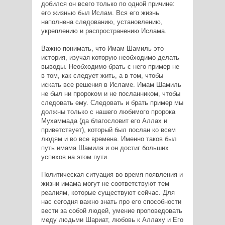
добился он всего только по одной причине:
его жизнью был Ислам. Вся его жизнь
наполнена следованию, установлению,
укреплению и распространению Ислама.
Важно понимать, что Имам Шамиль это
история, изучая которую необходимо делать
выводы. Необходимо брать с него пример не
в том, как следует жить, а в том, чтобы
искать все решения в Исламе. Имам Шамиль
не был ни пророком и не посланником, чтобы
следовать ему. Следовать и брать пример мы
должны только с нашего любимого пророка
Мухаммада (да благословит его Аллах и
приветствует), который был послан ко всем
людям и во все времена. Именно таков был
путь имама Шамиля и он достиг больших
успехов на этом пути.
Политическая ситуация во время появления и
жизни имама могут не соответствуют тем
реалиям, которые существуют сейчас. Для
нас сегодня важно знать про его способности
вести за собой людей, умение проповедовать
меду людьми Шариат, любовь к Аллаху и Его