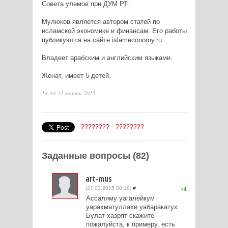
Совета улемов при ДУМ РТ.
Мулюков является автором статей по
исламской экономике и финансам. Его работы
публикуются на сайте islameconomy.ru
Владеет арабским и английским языками.
Женат, имеет 5 детей.
14:44 31 марта 2015
????????
????????
Заданные вопросы (82)
art-mus
(27.03.2015 08:18)
#
4
Ассаляму уагалейкум
уарахматуллахи уабаракатух.
Булат хазрят скажите
пожалуйста, к примеру, есть