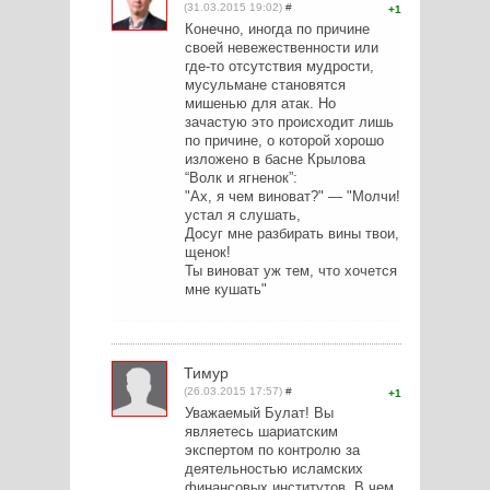
(31.03.2015 19:02)
#
1
Конечно, иногда по причине
своей невежественности или
где-то отсутствия мудрости,
мусульмане становятся
мишенью для атак. Но
зачастую это происходит лишь
по причине, о которой хорошо
изложено в басне Крылова
“Волк и ягненок”:
"Ах, я чем виноват?" — "Молчи!
устал я слушать,
Досуг мне разбирать вины твои,
щенок!
Ты виноват уж тем, что хочется
мне кушать"
Тимур
(26.03.2015 17:57)
#
1
Уважаемый Булат! Вы
являетесь шариатским
экспертом по контролю за
деятельностью исламских
финансовых институтов. В чем