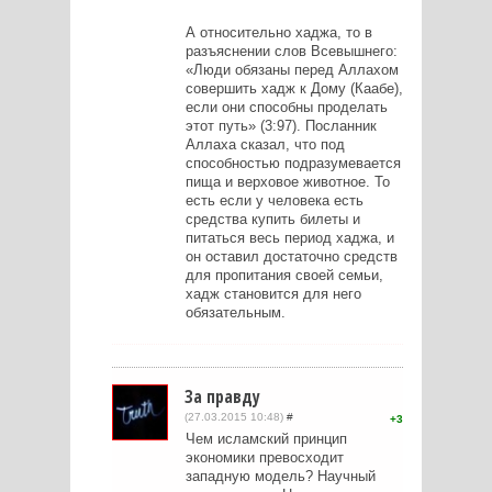
А относительно хаджа, то в
разъяснении слов Всевышнего:
«Люди обязаны перед Аллахом
совершить хадж к Дому (Каабе),
если они способны проделать
этот путь» (3:97). Посланник
Аллаха сказал, что под
способностью подразумевается
пища и верховое животное. То
есть если у человека есть
средства купить билеты и
питаться весь период хаджа, и
он оставил достаточно средств
для пропитания своей семьи,
хадж становится для него
обязательным.
За правду
(27.03.2015 10:48)
#
3
Чем исламский принцип
экономики превосходит
западную модель? Научный