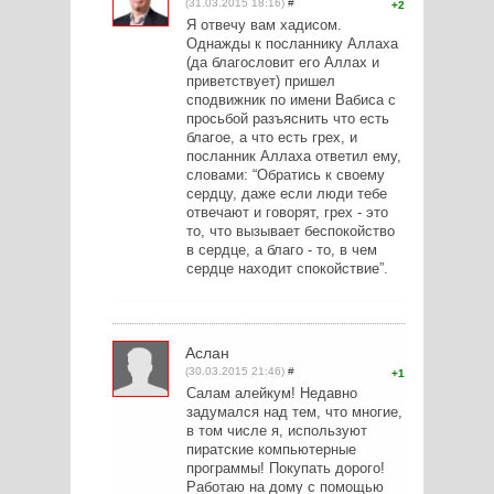
(31.03.2015 18:16)
#
2
Я отвечу вам хадисом.
Однажды к посланнику Аллаха
(да благословит его Аллах и
приветствует) пришел
сподвижник по имени Вабиса с
просьбой разъяснить что есть
благое, а что есть грех, и
посланник Аллаха ответил ему,
словами: “Обратись к своему
сердцу, даже если люди тебе
отвечают и говорят, грех - это
то, что вызывает беспокойство
в сердце, а благо - то, в чем
сердце находит спокойствие”.
Аслан
(30.03.2015 21:46)
#
1
Салам алейкум! Недавно
задумался над тем, что многие,
в том числе я, используют
пиратские компьютерные
программы! Покупать дорого!
Работаю на дому с помощью