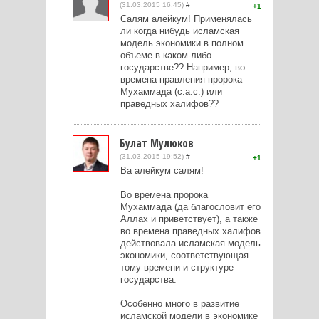
(31.03.2015 16:45)
#
1
Салям алейкум! Применялась
ли когда нибудь исламская
модель экономики в полном
объеме в каком-либо
государстве?? Например, во
времена правления пророка
Мухаммада (с.а.с.) или
праведных халифов??
Булат Мулюков
(31.03.2015 19:52)
#
1
Ва алейкум салям!
Во времена пророка
Мухаммада (да благословит его
Аллах и приветствует), а также
во времена праведных халифов
действовала исламская модель
экономики, соответствующая
тому времени и структуре
государства.
Особенно много в развитие
исламской модели в экономике