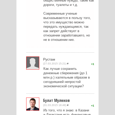
общественные нужды, такие как
дороги, туалеты и т.д.
Современные ученые
высказываются в пользу того,
что это имущество можно
передать нуждающимся, так
как запрет действует в
отношении заработавшего, но
не в отношении них.
Рустам
(27.03.2015 15:21)
#
1
Как лучше сохранить
денежные сбережения (до 1
млн.р.) халяльным образом в
сегодняшней непростой
экономической ситуации?
Булат Мулюков
(31.03.2015 18:48)
#
1
Из того, что я знаю: в Казани
и Дагестане есть финансовые