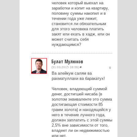
человек который выехал на
заработки и копит на квартиру,
половину суммы накопил и в
течении года уже лежит,
становится ли обязательным
для этого человека платить
закят или ехать в хадж, или он
может считать себя
нуждающимся?
Булат Мулюков
(31.03.2015 18:36)
#
0
Ва алейкум салям ва
рахматуллахи ва баракатух!
Человек, владеющий суммой
денег, достигшей нисаба (в
золотом эквиваленте это сумма
достигающая стоимости 85
грамм золота) и находящейся у
него в течение лунного года,
должен заплатить с этой суммы
2,5% вне зависимости от того,
владеет ли он недвижимостью
или нет.