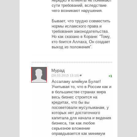
нередко и клиенты не понимают
сути требований, вследствие
чего возникают нарушения.
Бывает, что трудно совместить
нормы исламского права и
требования законодательства.
Но как сказано в Коране: “Тому,
кто боится Аллаха, Он создает
выход из положения”.
Мурад
(28.03.2015 13:10)
#
1
Ассаламу алейкум Булат!
Учитывая то, что в России как и
в большинстве странах мира
весь бизнес строится на
кредитах, что бы вы
посоветовали мусульманам, у
которых нет достаточного
капитала для начала и ведения
бизнеса, так как любое
серьезное вложение
оправдывается как минимум