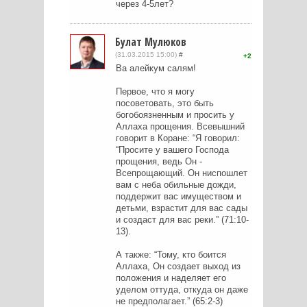
через 4-5лет?
Булат Мулюков
(31.03.2015 15:00)
#
2
Ва алейкум салям!
Первое, что я могу
посоветовать, это быть
богобоязненным и просить у
Аллаха прощения. Всевышний
говорит в Коране: “Я говорил:
“Просите у вашего Господа
прощения, ведь Он -
Всепрощающий. Он ниспошлет
вам с неба обильные дожди,
поддержит вас имуществом и
детьми, взрастит для вас сады
и создаст для вас реки.” (71:10-
13).
А также: “Тому, кто боится
Аллаха, Он создает выход из
положения и наделяет его
уделом оттуда, откуда он даже
не предполагает.” (65:2-3)