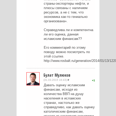
страны-экспортеры нефти, и
плюсы связаны с наличием
ресурсов, а не с тем, что
экономика как-то гениально
организована».
Справедлива ли и компетентна
ли его оценка, данная
исламским финансам??
Его комментарий по этому
поводу можно посмотреть по
этой ссылке.
http://www.rosbalt.ru/generation/2014/01/13/122
Булат Мулюков
(31.03.2015 16:43)
#
1
Давать оценку исламским
финансам, исходя из
количества ВВП на душу
населения в исламских
странах, настолько же
справедливо, как давать оценку
католическим финансам,
исходя из состояния экономики