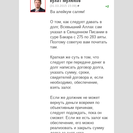
Булат Мулюков
(31.03.2015 15:09)
#
2
Ва алейкум салям!
О том, как следует давать в
долг, Всевышний Аллах сам
указал в Священном Писании в
суре Бакара с 275 по 283 аяты.
Поэтому советую вам почитать
там.
Краткая же суть в том, что
следует при передаче денег в
долг написать договор долга,
указать сумму, сроки,
свидетелей договора и, если
необходимо, обеспечение,
взять залог.
Если же должник не может
вернуть деньги вовремя по
объективным причинам,
следует подождать, пока он
сможет. Если же есть залог как
обеспечение, его можно
реализовать и закрыть сумму
долга за счет него.