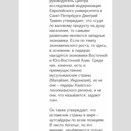
руководитель Центра
исследований модернизации
Европейского университета в
Санкт-Петербурге Дмитрий
Травин утверждает, что «судя
по валовому продукту на душу
населения, то самыми
развитыми являются западные
экономики. Если по темпу
экономического роста, то здесь,
в основном, в лидерах
находятся экономики Восточной
и Юго-Восточной Азии. Среди
них, конечно, есть и
преимущественно
мусульманские страны
(Малайзия, Индонезия), но не
они – лидеры Азиатско-
тихоокеанского региона, и не
они, что называется, задают
тон»
Он также утверждает, что
исламские страны в мире –
аутсайдеры по всем позициям.
В число богатых, по его
мнению, «выбиваются только