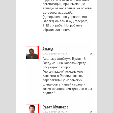
организации, принимающие
вклады от населения на основе
договора мудараба
(доверительное управление).
Это ФД Амаль и ФД Масраф,
ТНВ Ля риба. Попробуйте
обратиться к ним.
Ахмед
(27.03.2015 14:45)
#
1
Ассламу алейкум, Булат! В
Госдуме и банковской среде
обсуждают вопрос
"легализации" исламского
банкинга в России: каковы
перспективы у исламских
финансов в нашей стране и
какие препятствия для этого вы
видите?
Булат Мулюков
(31.03.2015 18:50)
#
1