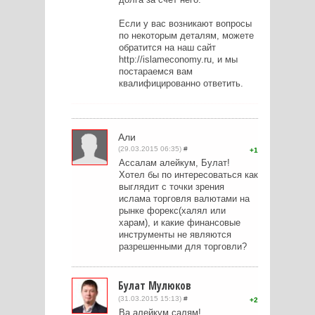
Если у вас возникают вопросы
по некоторым деталям, можете
обратится на наш сайт
http://islameconomy.ru, и мы
постараемся вам
квалифицированно ответить.
Али
(29.03.2015 06:35)
#
1
Ассалам алейкум, Булат!
Хотел бы по интересоваться как
выглядит с точки зрения
ислама торговля валютами на
рынке форекс(халял или
харам), и какие финансовые
инструменты не являются
разрешенными для торговли?
Булат Мулюков
(31.03.2015 15:13)
#
2
Ва алейкум салям!