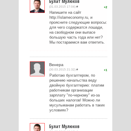
Булат Мулюков
(31.03.2015 17:04)
#
2
Напишите на сайт
http://islameconomy.ru, и
проясните следующие вопросы:
для чего содержатся лошади,
на свободном они выпасе
большую часть года или нет?
Мы постараемся вам ответить.
Венера
(30.03.2015 21:32)
#
1
Работаю бухгалтером, по
решению начальства веду
двойную бухгалтерию: платим
работникам организации
зарплату "по-черному" из-за
больших налогов! Можно ли
мусульманам работать в таких
условиях?
Булат Мулюков