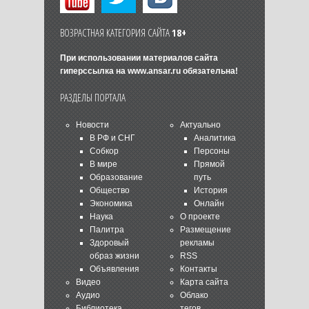
ВОЗРАСТНАЯ КАТЕГОРИЯ САЙТА
18+
При использовании материалов сайта
гиперссылка на
www.ansar.ru
обязательна!
РАЗДЕЛЫ ПОРТАЛА
Новости
Актуально
В РФ и СНГ
Аналитика
Собкор
Персоны
В мире
Прямой
Образование
путь
Общество
История
Экономика
Онлайн
Наука
О проекте
Палитра
Размещение
Здоровый
рекламы
образ жизни
RSS
Объявления
Контакты
Видео
Карта сайта
Аудио
Облако
Библиотека
тегов