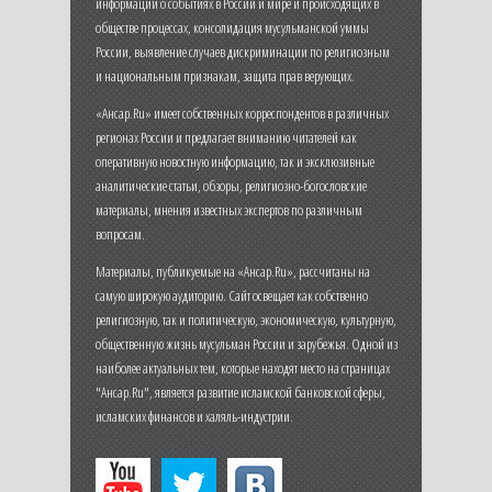
информации о событиях в России и мире и происходящих в
обществе процессах, консолидация мусульманской уммы
России, выявление случаев дискриминации по религиозным
и национальным признакам, защита прав верующих.
«Ансар.Ru» имеет собственных корреспондентов в различных
регионах России и предлагает вниманию читателей как
оперативную новостную информацию, так и эксклюзивные
аналитические статьи, обзоры, религиозно-богословские
материалы, мнения известных экспертов по различным
вопросам.
Материалы, публикуемые на «Ансар.Ru», рассчитаны на
самую широкую аудиторию. Сайт освещает как собственно
религиозную, так и политическую, экономическую, культурную,
общественную жизнь мусульман России и зарубежья. Одной из
наиболее актуальных тем, которые находят место на страницах
"Ансар.Ru", является развитие исламской банковской сферы,
исламских финансов и халяль-индустрии.