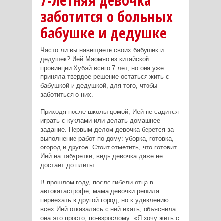
7-летняя девочка
заботится о больных
бабушке и дедушке
Часто ли вы навещаете своих бабушек и
дедушек? Ией Мяомяо из китайской
провинции Хубэй всего 7 лет, но она уже
приняла твердое решение остаться жить с
бабушкой и дедушкой, для того, чтобы
заботиться о них.
Приходя после школы домой, Ией не садится
играть с куклами или делать домашнее
задание. Первым делом девочка берется за
выполнение работ по дому: уборка, готовка,
огород и другое. Стоит отметить, что готовит
Ией на табуретке, ведь девочка даже не
достает до плиты.
В прошлом году, после гибели отца в
автокатастрофе, мама девочки решила
переехать в другой город, но к удивлению
всех Ией отказалась с ней ехать, объяснила
она это просто, по-взрослому: «Я хочу жить с