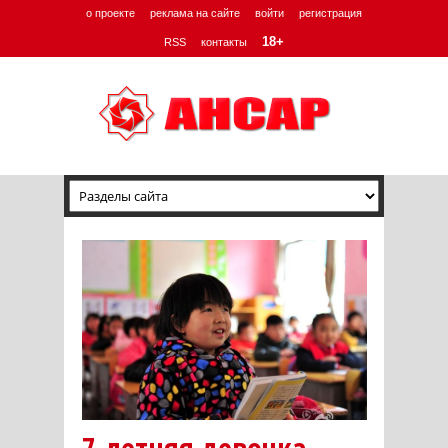
о проекте
реклама на сайте
войти
регистрация
18+
RSS
контакты