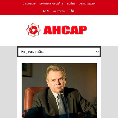
о проекте
реклама на сайте
войти
регистрация
18+
RSS
контакты