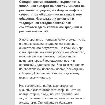
Сегодня многие политики, журналисты,
чиновники смотрят на Кавказ и мыслят не
реальной ситуацией, а набором мифов и
стереотипов об архаичности кавказского
общества. Настолько ли архаичен и
традиционен сегодня Кавказ? Как
сочетаются здесь кавказские традиции и
российский закон?
Я не сторонник этнографического романтизма
и абсолютизации традиции как основного
общественного регулятора. По крайней мере,
с тех времен, как наше российское общество,
включая регион Кавказа, прошло эпоху
позднеимперской государственности и
советской модернизации. Все-таки мы живем
по европейской правовой норме, восходящей
к Кодексу Наполеона, а не по суданскому
шариатскому кодексу.
Но, безусловно, на Кавказе огромное
значение имеет авторитет старших. Это не
всегда старые люди, но, как правило, это
люди старшего поколения, которых называют
аксакалами. Они обладают бoльшим