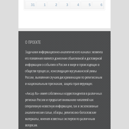
31
1
2
3
4
5
6
О ПРОЕКТЕ
Задачами информационно-аналитического канала с момента
его появления является донесение объективной и достоверной
информации о событиях в России и мире и происходящих в
обществе процессах, консолидация мусульманской уммы
России, выявление случаев дискриминации по религиозным
и национальным признакам, защита прав верующих.
«Ансар.Ru» имеет собственных корреспондентов в различных
регионах России и предлагает вниманию читателей как
оперативную новостную информацию, так и эксклюзивные
аналитические статьи, обзоры, религиозно-богословские
материалы, мнения известных экспертов по различным
вопросам.