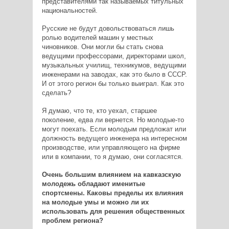
представителями так называемых титульных
национальностей.
Русские не будут довольствоваться лишь
ролью водителей машин у местных
чиновников. Они могли бы стать снова
ведущими профессорами, директорами школ,
музыкальных училищ, техникумов, ведущими
инженерами на заводах, как это было в СССР.
И от этого регион бы только выиграл. Как это
сделать?
Я думаю, что те, кто уехал, старшее
поколение, едва ли вернется. Но молодые-то
могут поехать. Если молодым предложат или
должность ведущего инженера на интересном
производстве, или управляющего на фирме
или в компании, то я думаю, они согласятся.
Очень большим влиянием на кавказскую
молодежь обладают именитые
спортсмены. Каковы пределы их влияния
на молодые умы и можно ли их
использовать для решения общественных
проблем региона?