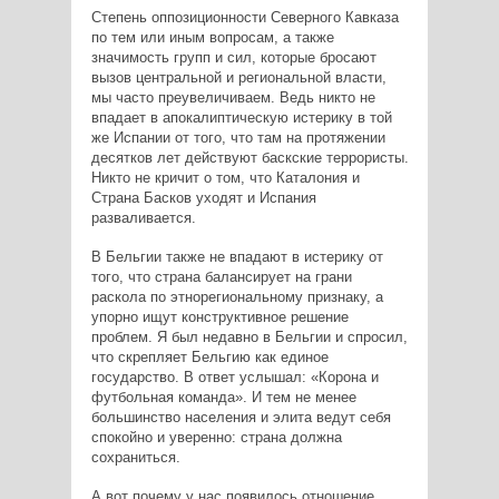
Степень оппозиционности Северного Кавказа
по тем или иным вопросам, а также
значимость групп и сил, которые бросают
вызов центральной и региональной власти,
мы часто преувеличиваем. Ведь никто не
впадает в апокалиптическую истерику в той
же Испании от того, что там на протяжении
десятков лет действуют баскские террористы.
Никто не кричит о том, что Каталония и
Страна Басков уходят и Испания
разваливается.
В Бельгии также не впадают в истерику от
того, что страна балансирует на грани
раскола по этнорегиональному признаку, а
упорно ищут конструктивное решение
проблем. Я был недавно в Бельгии и спросил,
что скрепляет Бельгию как единое
государство. В ответ услышал: «Корона и
футбольная команда». И тем не менее
большинство населения и элита ведут себя
спокойно и уверенно: страна должна
сохраниться.
А вот почему у нас появилось отношение