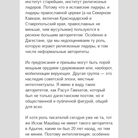
институт старейшин, институт религиозных
лидеров. Потому что и исламские лидеры, и
лидеры православной церкви (а на Северном
Кавказе, включая Краснодарский и
Ставропольский края, православных не
меньше, чем мусульман) пользуются в
регионе большим авторитетом. Особенно в
Дагестане, где мы недооцениваем ту роль,
которую играют религиозные лидеры, в том
числе неформальные авторитеты.
Их предписания и призывы могут быть порой
мощным орудием сдерживания или, наоборот,
мобилизации верующих. Другая группа — это
наследие советской эпохи, местные
интеллектуалы. Я имею в виду таких
авторитетов, как Расул Гамзатов, который
был не только дагестанским поэтом, но и
общественной и публичной фигурой, общей
для всех.
И хотя роль писателей сегодня уже не та, тот
же Исхак Машбаш не имеет такого авторитета
в Адыгее, каким он был 20 лет назад, но тем
не менее. Поэтому интеллигенция, особенно