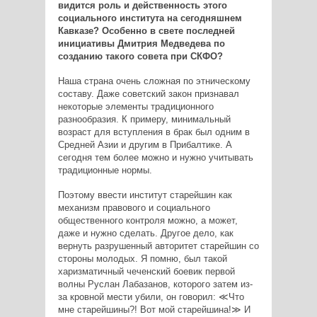
видится роль и действенность этого
социального института на сегодняшнем
Кавказе? Особенно в свете последней
инициативы Дмитрия Медведева по
созданию такого совета при СКФО?
Наша страна очень сложная по этническому
составу. Даже советский закон признавал
некоторые элементы традиционного
разнообразия. К примеру, минимальный
возраст для вступления в брак был одним в
Средней Азии и другим в Прибалтике. А
сегодня тем более можно и нужно учитывать
традиционные нормы.
Поэтому ввести институт старейшин как
механизм правового и социального
общественного контроля можно, а может,
даже и нужно сделать. Другое дело, как
вернуть разрушенный авторитет старейшин со
стороны молодых. Я помню, был такой
харизматичный чеченский боевик первой
волны Руслан Лабазанов, которого затем из-
за кровной мести убили, он говорил: ≪Что
мне старейшины?! Вот мой старейшина!≫ И