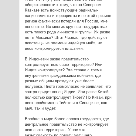
общественности к тому, что на Северном
Кавказе есть воинствующие радикалы-
националисты и террористы и по этой причине
регион фактически потерян для России, мне
непонятно. Во многих крупных государствах
есть такого рода личности и группы. Их разве
нет в Мексике? Штат Чиапас, где действуют
повстанцы из племени индейцев майя, не
весь контролируется властями.
В Индонезии разве правительство
контролирует всю свою территорию? Или
Индия контролирует? Эта страна с тремя
внутренними гражданскими войнами, где
разные общины враждуют уже более
полувека. Никто громогласно не заявляет, что
завтра придет конец Индии. Или разве Китай
полностью контролирует Тибет? Но Китай, при
всех проблемах в Тибете и в Синьцзяне, как
был, так и будет.
Вообще в мире более сорока государств, где
центральное правительство не контролирует
всю свою территорию. У нас эта
безысходность по поводу будущего