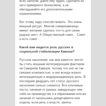
всех налогов, дайте ему орден, сделайте из
него примерного бизнесмена, а не
обкладывайте его дополнительными
ограничениями.
Вот этому надо способствовать. Это очень
мощный ресурс. Многие северокавказцы
имеют желание сделать что-то для своих
родных мест. А Общественный совет... Совет
и есть совет...
Какой вам видится роль русских в
социальной стабилизации Кавказа?
Русское население, как мне кажется, могло
бы стать мощным интегрирующим фактором
на Северном Кавказе, потому что оно не так
связано клановостью, и оно всегда играло
интеграционную и модернизационную роль. В
последние двадцать лет статус русского
населения сильно снизился. Все ключевые
посты, начиная от разных заведующих чем-
либо на производстве и в образовании или же
начиная от начальника департамента или
отдела, если речь о власти, заняты