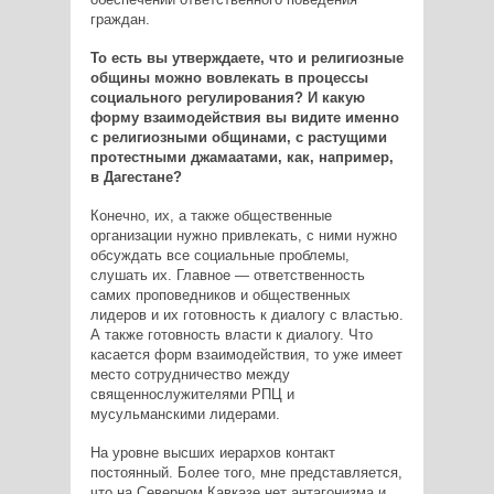
граждан.
То есть вы утверждаете, что и религиозные
общины можно вовлекать в процессы
социального регулирования? И какую
форму взаимодействия вы видите именно
с религиозными общинами, с растущими
протестными джамаатами, как, например,
в Дагестане?
Конечно, их, а также общественные
организации нужно привлекать, с ними нужно
обсуждать все социальные проблемы,
слушать их. Главное — ответственность
самих проповедников и общественных
лидеров и их готовность к диалогу с властью.
А также готовность власти к диалогу. Что
касается форм взаимодействия, то уже имеет
место сотрудничество между
священнослужителями РПЦ и
мусульманскими лидерами.
На уровне высших иерархов контакт
постоянный. Более того, мне представляется,
что на Северном Кавказе нет антагонизма и