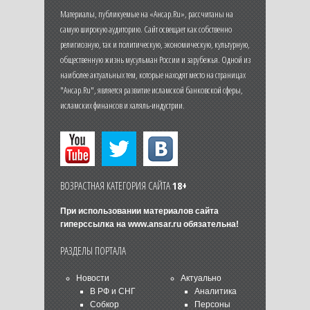
Материалы, публикуемые на «Ансар.Ru», рассчитаны на
самую широкую аудиторию. Сайт освещает как собственно
религиозную, так и политическую, экономическую, культурную,
общественную жизнь мусульман России и зарубежья. Одной из
наиболее актуальных тем, которые находят место на страницах
"Ансар.Ru", является развитие исламской банковской сферы,
исламских финансов и халяль-индустрии.
ВОЗРАСТНАЯ КАТЕГОРИЯ САЙТА
18+
При использовании материалов сайта
гиперссылка на
www.ansar.ru
обязательна!
РАЗДЕЛЫ ПОРТАЛА
Новости
Актуально
В РФ и СНГ
Аналитика
Собкор
Персоны