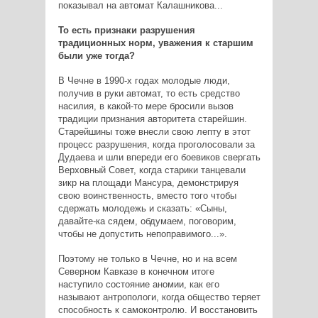
показывал на автомат Калашникова...
То есть признаки разрушения
традиционных норм, уважения к старшим
были уже тогда?
В Чечне в 1990-х годах молодые люди,
получив в руки автомат, то есть средство
насилия, в какой-то мере бросили вызов
традиции признания авторитета старейшин.
Старейшины тоже внесли свою лепту в этот
процесс разрушения, когда проголосовали за
Дудаева и шли впереди его боевиков свергать
Верховный Совет, когда старики танцевали
зикр на площади Мансура, демонстрируя
свою воинственность, вместо того чтобы
сдержать молодежь и сказать: «Сыны,
давайте-ка сядем, обдумаем, поговорим,
чтобы не допустить непоправимого...».
Поэтому не только в Чечне, но и на всем
Северном Кавказе в конечном итоге
наступило состояние аномии, как его
называют антропологи, когда общество теряет
способность к самоконтролю. И восстановить