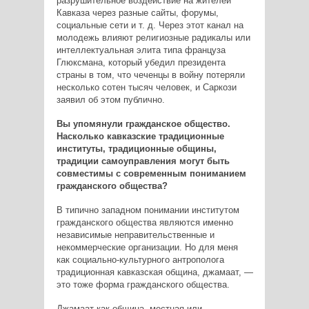
разрушительное воздействие на жителей
Кавказа через разные сайты, форумы,
социальные сети и т. д. Через этот канал на
молодежь влияют религиозные радикалы или
интеллектуальная элита типа француза
Глюксмана, который убедил президента
страны в том, что чеченцы в войну потеряли
несколько сотен тысяч человек, и Саркози
заявил об этом публично.
Вы упомянули гражданское общество.
Насколько кавказские традиционные
институты, традиционные общины,
традиции самоуправления могут быть
совместимы с современным пониманием
гражданского общества?
В типично западном понимании институтом
гражданского общества являются именно
независимые неправительственные и
некоммерческие организации. Но для меня
как социально-культурного антрополога
традиционная кавказская община, джамаат, —
это тоже форма гражданского общества.
Джамаат как община, местная или