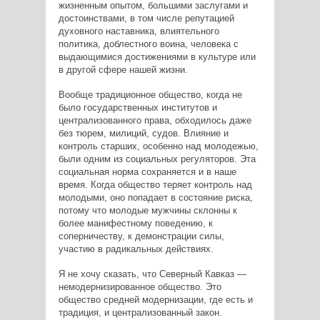
жизненным опытом, бoльшими заслугами и
достоинствами, в том числе репутацией
духовного наставника, влиятельного
политика, доблестного воина, человека с
выдающимися достижениями в культуре или
в другой сфере нашей жизни.
Вообще традиционное общество, когда не
было государственных институтов и
централизованного права, обходилось даже
без тюрем, милиций, судов. Влияние и
контроль старших, особенно над молодежью,
были одним из социальных регуляторов. Эта
социальная норма сохраняется и в наше
время. Когда общество теряет контроль над
молодыми, оно попадает в состояние риска,
потому что молодые мужчины склонны к
более манифестному поведению, к
соперничеству, к демонстрации силы,
участию в радикальных действиях.
Я не хочу сказать, что Северный Кавказ —
немодернизированное общество. Это
общество средней модернизации, где есть и
традиция, и централизованный закон.