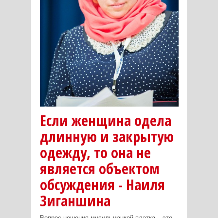
Если женщина одела
длинную и закрытую
одежду, то она не
является объектом
обсуждения - Наиля
Зиганшина
Вопрос ношения мусульманкой платка – это