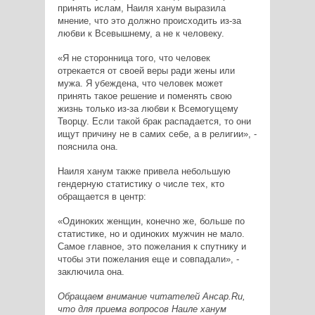
принять ислам, Наиля ханум выразила
мнение, что это должно происходить из-за
любви к Всевышнему, а не к человеку.
«Я не сторонница того, что человек
отрекается от своей веры ради жены или
мужа. Я убеждена, что человек может
принять такое решение и поменять свою
жизнь только из-за любви к Всемогущему
Творцу. Если такой брак распадается, то они
ищут причину не в самих себе, а в религии», -
пояснила она.
Наиля ханум также привела небольшую
гендерную статистику о числе тех, кто
обращается в центр:
«Одиноких женщин, конечно же, больше по
статистике, но и одиноких мужчин не мало.
Самое главное, это пожелания к спутнику и
чтобы эти пожелания еще и совпадали», -
заключила она.
Обращаем внимание читателей Ансар.Ru,
что для приема вопросов Наиле ханум