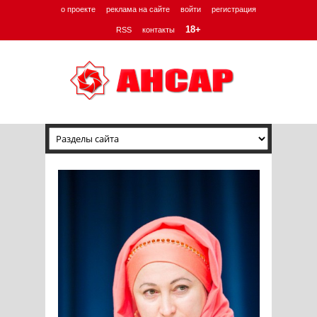
о проекте
реклама на сайте
войти
регистрация
18+
RSS
контакты