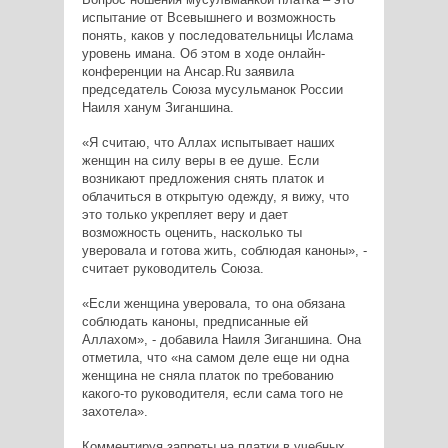
испытание от Всевышнего и возможность
понять, каков у последовательницы Ислама
уровень имана. Об этом в ходе онлайн-
конференции на Ансар.Ru заявила
председатель Союза мусульманок России
Наиля ханум Зиганшина.
«Я считаю, что Аллах испытывает наших
женщин на силу веры в ее душе. Если
возникают предложения снять платок и
облачиться в открытую одежду, я вижу, что
это только укрепляет веру и дает
возможность оценить, насколько ты
уверовала и готова жить, соблюдая каноны», -
считает руководитель Союза.
«Если женщина уверовала, то она обязана
соблюдать каноны, предписанные ей
Аллахом», - добавила Наиля Зиганшина. Она
отметила, что «на самом деле еще ни одна
женщина не сняла платок по требованию
какого-то руководителя, если сама того не
захотела».
Комментируя запреты на платки в учебных