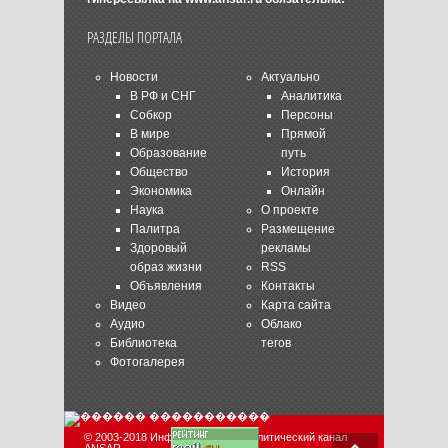
РАЗДЕЛЫ ПОРТАЛА
Новости
Актуально
В РФ и СНГ
Аналитика
Собкор
Персоны
В мире
Прямой
Образование
путь
Общество
История
Экономика
Онлайн
Наука
О проекте
Палитра
Размещение
Здоровый
рекламы
образ жизни
RSS
Объявления
Контакты
Видео
Карта сайта
Аудио
Облако
Библиотека
тегов
Фотогалерея
© 2003-2018 Информационно-аналитический канал