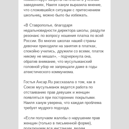
заведениях, Наиля ханум выразила мнение,
что сложившейся ситуации с притеснением
школьниц, можно было бы избежать.
«В Ставрополье, благодаря
недальновидности директора школы, раздули
резонанс по вопросу ношения платка по всей
России. Во многих школах нашей страны
девочки приходили на занятия в платках,
спокойно учились, дружили со всеми, платок
никому не мешал», - подчеркнула она,
обратив внимание, что мусульманский
головной убор не запрещали даже в годы
атеистического коммунизма.
Гостья Ансар.Ru рассказала о том, как в
Союзе мусульманок ведется работа по
отстаиванию прав девушек и женщин
появляться при посторонних покрытыми.
Наиля ханум уверена, что каждая проблема
требует мудрого подхода.
«Если получаем жалобы о нарушении прав
женщин (только в письменной форме),
подключаем все инстанции, ведем