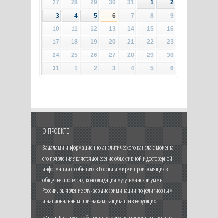
27
28
29
30
31
1
2
3
4
5
6
7
8
9
10
11
12
13
14
15
16
17
18
19
20
21
22
23
24
25
26
27
28
29
30
31
1
2
3
4
5
6
О ПРОЕКТЕ
Задачами информационно-аналитического канала с момента
его появления является донесение объективной и достоверной
информации о событиях в России и мире и происходящих в
обществе процессах, консолидация мусульманской уммы
России, выявление случаев дискриминации по религиозным
и национальным признакам, защита прав верующих.
«Ансар.Ru» имеет собственных корреспондентов в различных