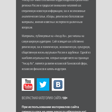
регионах России и предлагает вниманию читателей как
оперативную новостную информацию, так и эксклюзивные
аналитические статьи, обзоры, религиозно-богословские
материалы, мнения известных экспертов по различным
вопросам.
Материалы, публикуемые на «Ансар.Ru», рассчитаны на
самую широкую аудиторию. Сайт освещает как собственно
религиозную, так и политическую, экономическую, культурную,
общественную жизнь мусульман России и зарубежья. Одной из
наиболее актуальных тем, которые находят место на страницах
"Ансар.Ru", является развитие исламской банковской сферы,
исламских финансов и халяль-индустрии.
ВОЗРАСТНАЯ КАТЕГОРИЯ САЙТА
18+
При использовании материалов сайта
гиперссылка на
www.ansar.ru
обязательна!