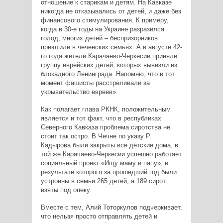
отношение к старикам и детям. На Кавказе
никогда не отказывались от детей, и даже без
финансового стимулирования. К примеру,
когда в 30-е годы на Украине разразился
голод, многих детей – беспризорников
приютили в чеченских семьях. А в августе 42-
го года жители Карачаево-Черкесии приняли
группу еврейских детей, которых вывезли из
блокадного Ленинграда. Напомню, что в тот
момент фашисты расстреливали за
укрывательство евреев».
Как полагает глава РКНК, положительным
является и тот факт, что в республиках
Северного Кавказа проблема сиротства не
стоит так остро. В Чечне по указу Р.
Кадырова были закрыты все детские дома, в
той же Карачаево-Черкесии успешно работает
социальный проект «Ищу маму и папу», в
результате которого за прошедший год были
устроены в семьи 265 детей, а 189 сирот
взяты под опеку.
Вместе с тем, Алий Тоторкулов подчеркивает,
что нельзя просто отправлять детей и