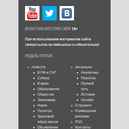
ВОЗРАСТНАЯ КАТЕГОРИЯ САЙТА
18+
При использовании материалов сайта
гиперссылка на
www.ansar.ru
обязательна!
РАЗДЕЛЫ ПОРТАЛА
Новости
Актуально
В РФ и СНГ
Аналитика
Собкор
Персоны
В мире
Прямой
Образование
путь
Общество
История
Экономика
Онлайн
Наука
О проекте
Палитра
Размещение
Здоровый
рекламы
образ жизни
RSS
Объявления
Контакты