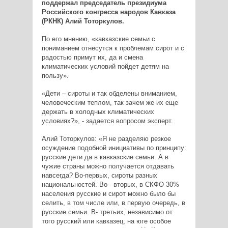
поддержал председатель президиума
Российского конгресса народов Кавказа
(РКНК) Алий Тоторкулов.
По его мнению, «кавказские семьи с
пониманием отнесутся к проблемам сирот и с
радостью примут их, да и смена
климатических условий пойдет детям на
пользу».
«Дети – сироты и так обделены вниманием,
человеческим теплом, так зачем же их еще
держать в холодных климатических
условиях?», - задается вопросом эксперт.
Алий Тоторкулов: «Я не разделяю резкое
осуждение подобной инициативы по принципу:
русские дети да в кавказские семьи. А в
чужие страны можно получается отдавать
навсегда? Во-первых, сироты разных
национальностей. Во - вторых, в СКФО 30%
населения русские и сирот можно было бы
селить, в том числе или, в первую очередь, в
русские семьи. В- третьих, независимо от
того русский или кавказец, на юге особое