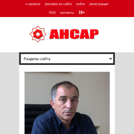
о проекте
реклама на сайте
войти
регистрация
18+
RSS
контакты