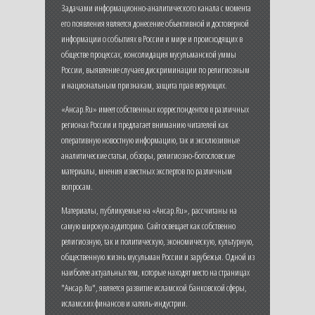
Задачами информационно-аналитического канала с момента
его появления является донесение объективной и достоверной
информации о событиях в России и мире и происходящих в
обществе процессах, консолидация мусульманской уммы
России, выявление случаев дискриминации по религиозным
и национальным признакам, защита прав верующих.
«Ансар.Ru» имеет собственных корреспондентов в различных
регионах России и предлагает вниманию читателей как
оперативную новостную информацию, так и эксклюзивные
аналитические статьи, обзоры, религиозно-богословские
материалы, мнения известных экспертов по различным
вопросам.
Материалы, публикуемые на «Ансар.Ru», рассчитаны на
самую широкую аудиторию. Сайт освещает как собственно
религиозную, так и политическую, экономическую, культурную,
общественную жизнь мусульман России и зарубежья. Одной из
наиболее актуальных тем, которые находят место на страницах
"Ансар.Ru", является развитие исламской банковской сферы,
исламских финансов и халяль-индустрии.