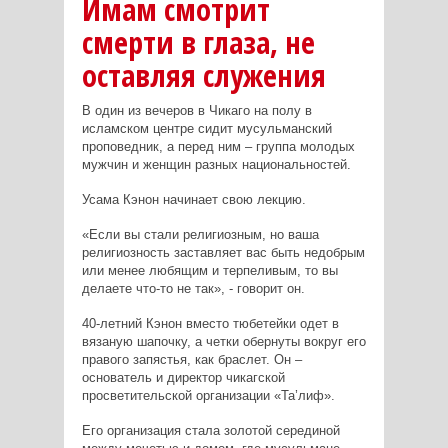
Имам смотрит
смерти в глаза, не
оставляя служения
В один из вечеров в Чикаго на полу в
исламском центре сидит мусульманский
проповедник, а перед ним – группа молодых
мужчин и женщин разных национальностей.
Усама Кэнон начинает свою лекцию.
«Если вы стали религиозным, но ваша
религиозность заставляет вас быть недобрым
или менее любящим и терпеливым, то вы
делаете что-то не так», - говорит он.
40-летний Кэнон вместо тюбетейки одет в
вязаную шапочку, а четки обернуты вокруг его
правого запястья, как браслет. Он –
основатель и директор чикагской
просветительской организации «Та’лиф».
Его организация стала золотой серединой