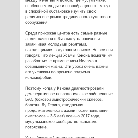
между мечетью и домом, где мусульмане,
особенно молодые и новообращенные, могут
в спокойной обстановке изучить свою
религию вне рамок традиционного культового
сооружения.
Среди прихожан центра есть самые разные
люди, начиная с бывших уголовников и
заканчивая молодыми ребятами,
находящимися в духовном поиске. Но все они
говорят, что лекции Усамы Кэнона помогли им
разобраться с применением Ислама в
современной жизни. Эти уроки очень важны
его ученикам во времена подъема
исламофобии.
Поэтому когда у Кэнона диагностировали
дегенеративное неврологическое заболевание
БАС (боковой амиотрофический склероз,
болезнь Лу Герига, ожидаемая
продолжительность жизни после появления
симптомов – 3-5 лет) осенью 2017 года,
мусульманское сообщество испытало
потрясение.
Устаз (учитель) молодого поколения