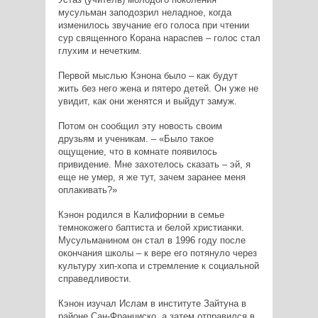
мусульман заподозрил неладное, когда
изменилось звучание его голоса при чтении
сур священного Корана нараспев – голос стал
глухим и нечетким.
Первой мыслью Кэнона было – как будут
жить без него жена и пятеро детей. Он уже не
увидит, как они женятся и выйдут замуж.
Потом он сообщил эту новость своим
друзьям и ученикам. – «Было такое
ощущение, что в комнате появилось
привидение. Мне захотелось сказать – эй, я
еще не умер, я же тут, зачем заранее меня
оплакивать?»
Кэнон родился в Калифорнии в семье
темнокожего баптиста и белой христианки.
Мусульманином он стал в 1996 году после
окончания школы – к вере его потянуло через
культуру хип-хопа и стремление к социальной
справедливости.
Кэнон изучал Ислам в институте Зайтуна в
районе Сан-Франциско, а затем отправился в