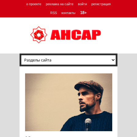
о проекте
реклама на сайте
войти
регистрация
18+
RSS
контакты