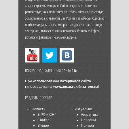
самую широкую аудиторию. Сайт освещает как собственно
религиозную, так и политическую, экономическую, культурную,
общественную жизнь мусульман России и зарубежья. Одной из
наиболее актуальных тем, которые находят место на страницах
"Ансар.Ru", является развитие исламской банковской сферы,
исламских финансов и халяль-индустрии.
ВОЗРАСТНАЯ КАТЕГОРИЯ САЙТА
18+
При использовании материалов сайта
гиперссылка на
www.ansar.ru
обязательна!
РАЗДЕЛЫ ПОРТАЛА
Новости
Актуально
В РФ и СНГ
Аналитика
Собкор
Персоны
В мире
Прямой