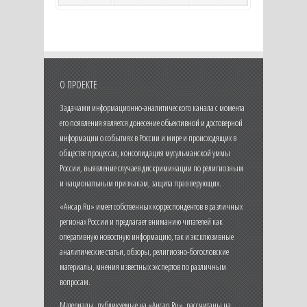
О ПРОЕКТЕ
Задачами информационно-аналитического канала с момента
его появления является донесение объективной и достоверной
информации о событиях в России и мире и происходящих в
обществе процессах, консолидация мусульманской уммы
России, выявление случаев дискриминации по религиозным
и национальным признакам, защита прав верующих.
«Ансар.Ru» имеет собственных корреспондентов в различных
регионах России и предлагает вниманию читателей как
оперативную новостную информацию, так и эксклюзивные
аналитические статьи, обзоры, религиозно-богословские
материалы, мнения известных экспертов по различным
вопросам.
Материалы, публикуемые на «Ансар.Ru», рассчитаны на