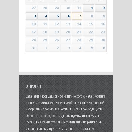
27
28
29
30
31
1
2
3
4
5
6
7
8
9
10
11
12
13
14
15
16
17
18
19
20
21
22
23
24
25
26
27
28
29
30
31
1
2
3
4
5
6
О ПРОЕКТЕ
Задачами информационно-аналитического канала с момента
его появления является донесение объективной и достоверной
информации о событиях в России и мире и происходящих в
обществе процессах, консолидация мусульманской уммы
России, выявление случаев дискриминации по религиозным
и национальным признакам, защита прав верующих.