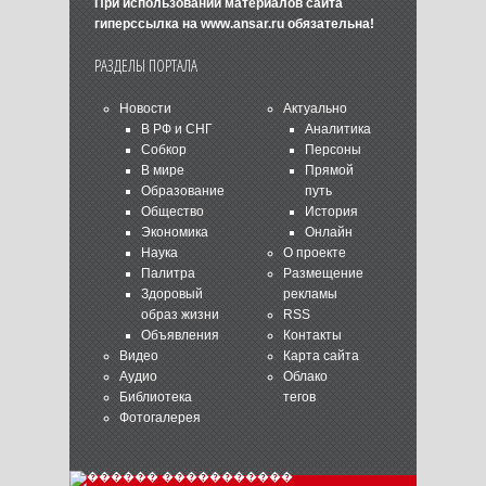
При использовании материалов сайта
гиперссылка на
www.ansar.ru
обязательна!
РАЗДЕЛЫ ПОРТАЛА
Новости
Актуально
В РФ и СНГ
Аналитика
Собкор
Персоны
В мире
Прямой
Образование
путь
Общество
История
Экономика
Онлайн
Наука
О проекте
Палитра
Размещение
Здоровый
рекламы
образ жизни
RSS
Объявления
Контакты
Видео
Карта сайта
Аудио
Облако
Библиотека
тегов
Фотогалерея