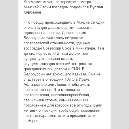
Кто может стоять за терактом в метро
Минска? Своим взглядом поделился
Руслан
Курбанов
.
«По поводу произошедшего в Минске сегодня
очень трудно давать оценки, называть
однозначные версии. Долгое время
Белоруссия считалась островком
постсоветской стабильности, где был
воссоздан Советский Союз в миниатюре. Там
до сих пор есть КГБ, там до сих пор
существует сильная власть,
осуществляющая жесткий контроль за
гражданским обществом и СМИ. В
Белоруссии нет воюющего Кавказа. Она не
участвует в операциях НАТО в Ираке,
Афганистане или Ливии, чтобы иметь
внешних врагов. Это маленькая
постсоветская, восточноевропейская,
стабильная страна, самым большим
потрясением для которой все эти годы были
митинги оппозиции, требующей проведения
честных парламентских и президентских
выборов.