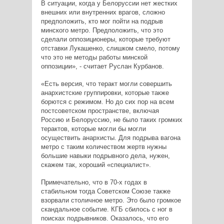
В ситуации, когда у Белоруссии нет жестких
внешних или внутренних врагов, сложно
предположить, кто мог пойти на подрыв
минского метро. Предположить, что это
сделали оппозиционеры, которые требуют
отставки Лукашенко, слишком смело, потому
что это не методы работы минской
оппозиции», - считает Руслан Курбанов.
«Есть версия, что теракт могли совершить
анархистские группировки, которые также
борются с режимом. Но до сих пор на всем
постсоветском пространстве, включая
Россию и Белоруссию, не было таких громких
терактов, которые могли бы могли
осуществить анархисты. Для подрыва вагона
метро с таким количеством жертв нужны
большие навыки подрывного дела, нужен,
скажем так, хороший «специалист».
Примечательно, что в 70-х годах в
стабильном тогда Советском Союзе также
взорвали столичное метро. Это было громкое
скандальное событие. КГБ сбилось с ног в
поисках подрывников. Оказалось, что его