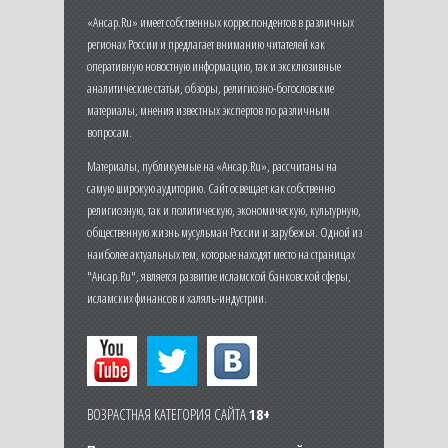
«Ансар.Ru» имеет собственных корреспондентов в различных
регионах России и предлагает вниманию читателей как
оперативную новостную информацию, так и эксклюзивные
аналитические статьи, обзоры, религиозно-богословские
материалы, мнения известных экспертов по различным
вопросам.
Материалы, публикуемые на «Ансар.Ru», рассчитаны на
самую широкую аудиторию. Сайт освещает как собственно
религиозную, так и политическую, экономическую, культурную,
общественную жизнь мусульман России и зарубежья. Одной из
наиболее актуальных тем, которые находят место на страницах
"Ансар.Ru", является развитие исламской банковской сферы,
исламских финансов и халяль-индустрии.
ВОЗРАСТНАЯ КАТЕГОРИЯ САЙТА
18+