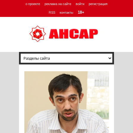
о проекте
реклама на сайте
войти
регистрация
18+
RSS
контакты