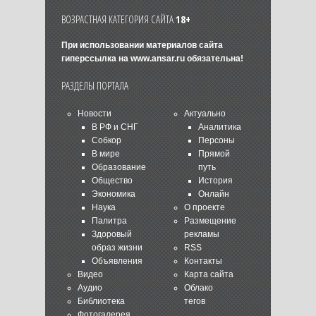
ВОЗРАСТНАЯ КАТЕГОРИЯ САЙТА
18+
При использовании материалов сайта
гиперссылка на
www.ansar.ru
обязательна!
РАЗДЕЛЫ ПОРТАЛА
Новости
Актуально
В РФ и СНГ
Аналитика
Собкор
Персоны
В мире
Прямой
Образование
путь
Общество
История
Экономика
Онлайн
Наука
О проекте
Палитра
Размещение
Здоровый
рекламы
образ жизни
RSS
Объявления
Контакты
Видео
Карта сайта
Аудио
Облако
Библиотека
тегов
Фотогалерея