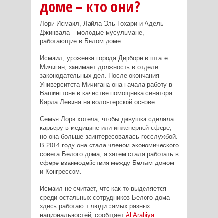
доме – кто они?
Лори Исмаил, Лайла Эль-Гохари и Адель
Джинвала – молодые мусульмане,
работающие в Белом доме.
Исмаил, уроженка города Дирборн в штате
Мичиган, занимает должность в отделе
законодательных дел. После окончания
Университета Мичигана она начала работу в
Вашингтоне в качестве помощника сенатора
Карла Левина на волонтерской основе.
Семья Лори хотела, чтобы девушка сделала
карьеру в медицине или инженерной сфере,
но она больше заинтересовалась госслужбой.
В 2014 году она стала членом экономического
совета Белого дома, а затем стала работать в
сфере взаимодействия между Белым домом
и Конгрессом.
Исмаил не считает, что как-то выделяется
среди остальных сотрудников Белого дома –
здесь работаю т люди самых разных
национальностей, сообщает
Al
Arabiya
.