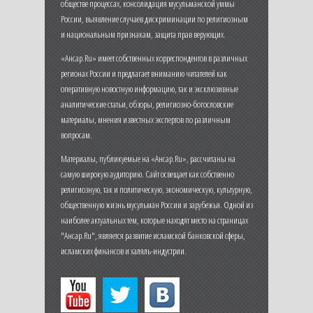
обществе процессах, консолидация мусульманской уммы
России, выявление случаев дискриминации по религиозным
и национальным признакам, защита прав верующих.
«Ансар.Ru» имеет собственных корреспондентов в различных
регионах России и предлагает вниманию читателей как
оперативную новостную информацию, так и эксклюзивные
аналитические статьи, обзоры, религиозно-богословские
материалы, мнения известных экспертов по различным
вопросам.
Материалы, публикуемые на «Ансар.Ru», рассчитаны на
самую широкую аудиторию. Сайт освещает как собственно
религиозную, так и политическую, экономическую, культурную,
общественную жизнь мусульман России и зарубежья. Одной из
наиболее актуальных тем, которые находят место на страницах
"Ансар.Ru", является развитие исламской банковской сферы,
исламских финансов и халяль-индустрии.