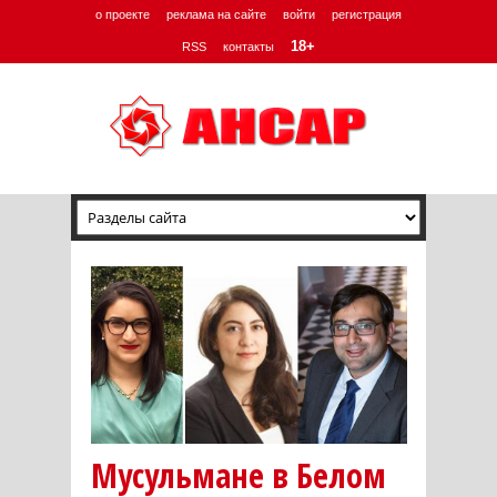
о проекте
реклама на сайте
войти
регистрация
18+
RSS
контакты
Мусульмане в Белом