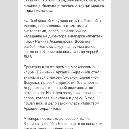
схватку с "копами". Позднее выяснилось, что
машина у Иванова угнанная, а внутри машины
– два пистолета.
На Люблинской же улице пять грабителей в
масках, вооруженных автоматами и
пистолетами, совершили разбойное
нападение на директора аквапарка «Фэнтази
Парк» Рамина Аскандарова. Добычей
разбойников стала крупная сумма денег,
после ограбления они скрылись на черной
БМВ.
Примерно в то же время в московском в
клубе «Б2» некий Аркадий Бердников стал
знакомиться с некоей Оксаной Корчагиной.
Девушка, по всей видимости, была против.
Бердникова это, по всей видимости, не
остановило. Нашелся заступник, произошла
ссора, которая вылилась в драку. В ход
пошел нож, и дело закончилась убийством
Аркадия Бердникова.
А теперь несколько вопросов к толпе,
бесчинствующей в Бирюлево, и ко всем тем,
кто эту толпу поддерживает.