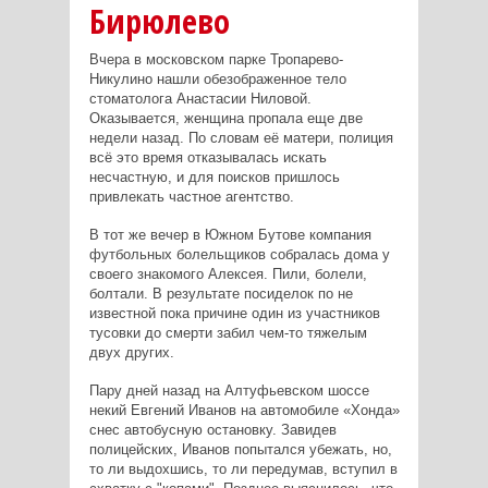
Бирюлево
Вчера в московском парке Тропарево-
Никулино нашли обезображенное тело
стоматолога Анастасии Ниловой.
Оказывается, женщина пропала еще две
недели назад. По словам её матери, полиция
всё это время отказывалась искать
несчастную, и для поисков пришлось
привлекать частное агентство.
В тот же вечер в Южном Бутове компания
футбольных болельщиков собралась дома у
своего знакомого Алексея. Пили, болели,
болтали. В результате посиделок по не
известной пока причине один из участников
тусовки до смерти забил чем-то тяжелым
двух других.
Пару дней назад на Алтуфьевском шоссе
некий Евгений Иванов на автомобиле «Хонда»
снес автобусную остановку. Завидев
полицейских, Иванов попытался убежать, но,
то ли выдохшись, то ли передумав, вступил в