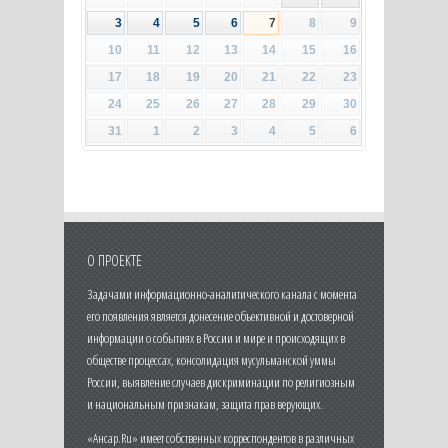
3
4
5
6
7
8
9
10
11
12
13
14
15
16
17
18
19
20
21
22
23
24
25
26
27
28
29
30
31
1
2
3
4
5
6
О ПРОЕКТЕ
Задачами информационно-аналитического канала с момента
его появления является донесение объективной и достоверной
информации о событиях в России и мире и происходящих в
обществе процессах, консолидация мусульманской уммы
России, выявление случаев дискриминации по религиозным
и национальным признакам, защита прав верующих.
«Ансар.Ru» имеет собственных корреспондентов в различных