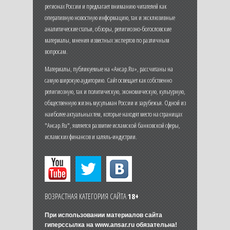
регионах России и предлагает вниманию читателей как
оперативную новостную информацию, так и эксклюзивные
аналитические статьи, обзоры, религиозно-богословские
материалы, мнения известных экспертов по различным
вопросам.
Материалы, публикуемые на «Ансар.Ru», рассчитаны на
самую широкую аудиторию. Сайт освещает как собственно
религиозную, так и политическую, экономическую, культурную,
общественную жизнь мусульман России и зарубежья. Одной из
наиболее актуальных тем, которые находят место на страницах
"Ансар.Ru", является развитие исламской банковской сферы,
исламских финансов и халяль-индустрии.
ВОЗРАСТНАЯ КАТЕГОРИЯ САЙТА
18+
При использовании материалов сайта
гиперссылка на
www.ansar.ru
обязательна!