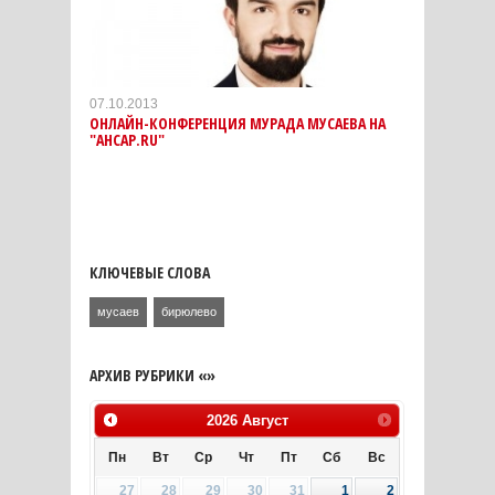
07.10.2013
ОНЛАЙН-КОНФЕРЕНЦИЯ МУРАДА МУСАЕВА НА
"АНСАР.RU"
КЛЮЧЕВЫЕ СЛОВА
мусаев
бирюлево
АРХИВ РУБРИКИ «»
2026
Август
Пн
Вт
Ср
Чт
Пт
Сб
Вс
27
28
29
30
31
1
2