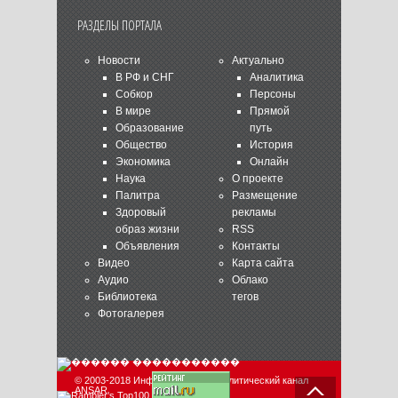
РАЗДЕЛЫ ПОРТАЛА
Новости
Актуально
В РФ и СНГ
Аналитика
Собкор
Персоны
В мире
Прямой
Образование
путь
Общество
История
Экономика
Онлайн
Наука
О проекте
Палитра
Размещение
Здоровый
рекламы
образ жизни
RSS
Объявления
Контакты
Видео
Карта сайта
Аудио
Облако
Библиотека
тегов
Фотогалерея
© 2003-2018 Информационно-аналитический канал
ANSAR