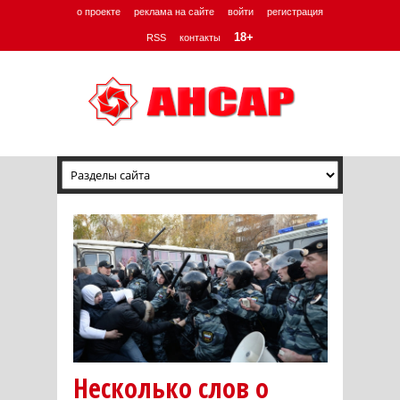
о проекте
реклама на сайте
войти
регистрация
18+
RSS
контакты
Несколько слов о