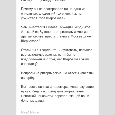
Почему вы не реагировали ни на одно из
описанных злодеяний так живо, как на
убийство Егора Щербакова?
Чем Анастасия Нилова, Аркадий Бердников,
Алексей из Бутово, его приятель и многие
другие жертвы преступлений в Москве хуже
Щербакова?
Стали бы вы горланить и бунтовать, нарушая
все мыслимые законы, если бы не
предположение о том, что Щербакова убил
инородец?
Вопросы не риторические, но ответы известны
наперёд.
Вы просто циники и лицемеры, использующие
чужую беду как повод для отправления
животной ненависти, переполняющей ваши
больные души.
Мурад Мусаев