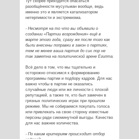
Тут скорее приходится опасаться
разобщённости мусульман вообще, ведь
именно это и является катализатором
нетерпимости и экстремизма.
- Несмотря на то что вы объявили о
создании «Партии возрождения» ещё в
марте этого года, сразу же после того как
были внесены поправки в закон о партиях,
тем не менее ваша партия до сих пор не
так заметна на политической арене Египта.
Всё дело в том, что мы тщательно и
осторожно относимся к формированию
программы партии и подбору кадров. Для нас
важно чтобы в партии не оказались
случайные люди или же личности с плохой
репутацией, а также те, кто был замечен в
грязных политических играх при прошлом
режиме. Мы не собираемся покупать голоса
или привлекать на свою сторону известные
персоны ради сиюминутной выгоды. Качество
для нас важнее количества.
- По каким критериям происходит отбор