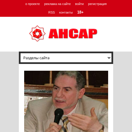
о проекте
реклама на сайте
войти
регистрация
18+
RSS
контакты