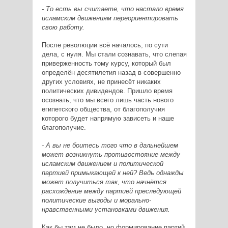
- То есть вы считаете, что настало время
исламским движениям переориентировать
свою работу.
После революции всё началось, по сути
дела, с нуля. Мы стали сознавать, что слепая
приверженность тому курсу, который был
определён десятилетия назад в совершенно
других условиях, не принесёт никаких
политических дивидендов. Пришло время
осознать, что мы всего лишь часть нового
египетского общества, от благополучия
которого будет напрямую зависеть и наше
благополучие.
- А вы не боитесь того что в дальнейшем
может возникнуть противостояние между
исламским движением и политической
партией примыкающей к ней? Ведь однажды
может получиться так, что начнётся
расхождение между партией преследующей
политические выгоды и морально-
нравственными установками движения.
Как бы там не было, но формирование партий