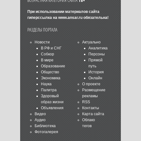
При использовании материалов сайта
гиперссылка на
www.ansar.ru
обязательна!
РАЗДЕЛЫ ПОРТАЛА
Новости
Актуально
В РФ и СНГ
Аналитика
Собкор
Персоны
В мире
Прямой
Образование
путь
Общество
История
Экономика
Онлайн
Наука
О проекте
Палитра
Размещение
Здоровый
рекламы
образ жизни
RSS
Объявления
Контакты
Видео
Карта сайта
Аудио
Облако
Библиотека
тегов
Фотогалерея