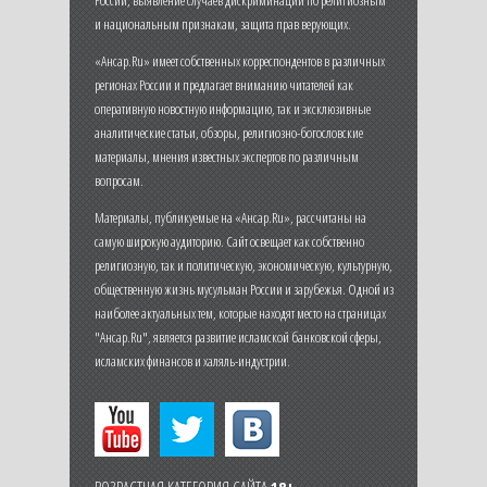
и национальным признакам, защита прав верующих.
«Ансар.Ru» имеет собственных корреспондентов в различных
регионах России и предлагает вниманию читателей как
оперативную новостную информацию, так и эксклюзивные
аналитические статьи, обзоры, религиозно-богословские
материалы, мнения известных экспертов по различным
вопросам.
Материалы, публикуемые на «Ансар.Ru», рассчитаны на
самую широкую аудиторию. Сайт освещает как собственно
религиозную, так и политическую, экономическую, культурную,
общественную жизнь мусульман России и зарубежья. Одной из
наиболее актуальных тем, которые находят место на страницах
"Ансар.Ru", является развитие исламской банковской сферы,
исламских финансов и халяль-индустрии.
ВОЗРАСТНАЯ КАТЕГОРИЯ САЙТА
18+