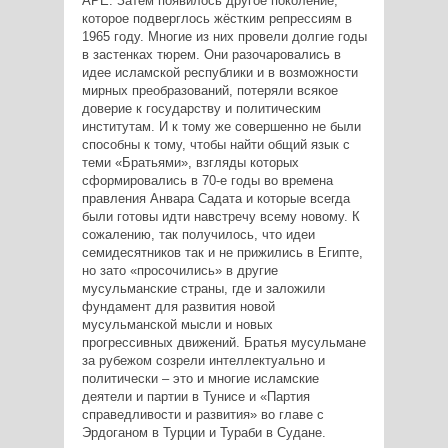
АРЕ. Затем появилось другое поколение,
которое подверглось жёстким репрессиям в
1965 году. Многие из них провели долгие годы
в застенках тюрем. Они разочаровались в
идее исламской республики и в возможности
мирных преобразований, потеряли всякое
доверие к государству и политическим
институтам. И к тому же совершенно не были
способны к тому, чтобы найти общий язык с
теми «Братьями», взгляды которых
сформировались в 70-е годы во времена
правления Анвара Садата и которые всегда
были готовы идти навстречу всему новому. К
сожалению, так получилось, что идеи
семидесятников так и не прижились в Египте,
но зато «просочились» в другие
мусульманские страны, где и заложили
фундамент для развития новой
мусульманской мысли и новых
прогрессивных движений. Братья мусульмане
за рубежом созрели интеллектуально и
политически – это и многие исламские
деятели и партии в Тунисе и «Партия
справедливости и развития» во главе с
Эрдоганом в Турции и Тураби в Судане.