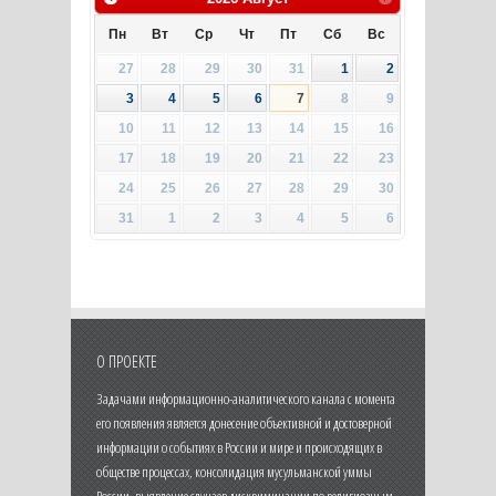
Пн
Вт
Ср
Чт
Пт
Сб
Вс
27
28
29
30
31
1
2
3
4
5
6
7
8
9
10
11
12
13
14
15
16
17
18
19
20
21
22
23
24
25
26
27
28
29
30
31
1
2
3
4
5
6
О ПРОЕКТЕ
Задачами информационно-аналитического канала с момента
его появления является донесение объективной и достоверной
информации о событиях в России и мире и происходящих в
обществе процессах, консолидация мусульманской уммы
России, выявление случаев дискриминации по религиозным