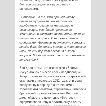
изоляцию, а идти навстречу другим и не
бояться сотрудничества со своими
оппонентами.
- Парадокс, но те, кто прошёл школу
братьев мусульман, как некоторые
зарубежные политические партии и
организации, уже давно признали за
женщинами и коптами-христианами полные
политические права. И только в лагере
египетских «Братьев мусульман», которые
всегда были донорами свежих и новаторских
идей, до сих пор нет согласия в этом
вопросе. В чём причина такого отставания
во взглядах?
Всё дело в том, что египетские «Братья
мусульмане» в массе своей неоднородны.
Когда Египет находился во власти вражеской
оккупации в период до 1952 года, они вели
вооруженную борьбу с англичанами и
королевским режимом, охранявшим интересы
британской короны на Ближнем Востоке. В
дальнейшем это поколение «Братьев»
сформировало новую политическую элиту