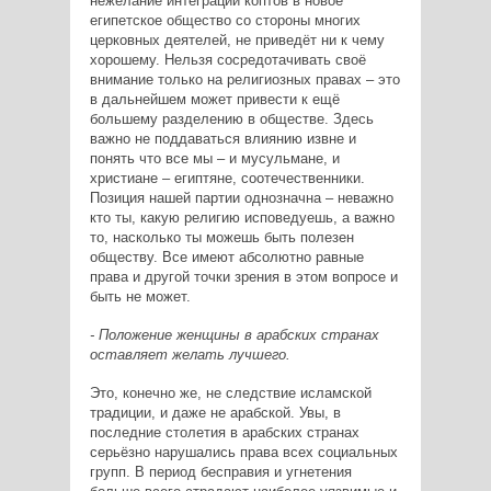
нежелание интеграции коптов в новое
египетское общество со стороны многих
церковных деятелей, не приведёт ни к чему
хорошему. Нельзя сосредотачивать своё
внимание только на религиозных правах – это
в дальнейшем может привести к ещё
большему разделению в обществе. Здесь
важно не поддаваться влиянию извне и
понять что все мы – и мусульмане, и
христиане – египтяне, соотечественники.
Позиция нашей партии однозначна – неважно
кто ты, какую религию исповедуешь, а важно
то, насколько ты можешь быть полезен
обществу. Все имеют абсолютно равные
права и другой точки зрения в этом вопросе и
быть не может.
- Положение женщины в арабских странах
оставляет желать лучшего.
Это, конечно же, не следствие исламской
традиции, и даже не арабской. Увы, в
последние столетия в арабских странах
серьёзно нарушались права всех социальных
групп. В период бесправия и угнетения