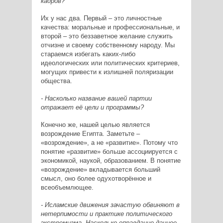
кадров?
Их у нас два. Первый – это личностные
качества: моральные и профессиональные, и
второй – это беззаветное желание служить
отчизне и своему собственному народу. Мы
стараемся избегать каких-либо
идеологических или политических критериев,
могущих привести к излишней поляризации
общества.
- Насколько название вашей партии
отражает её цели и программы?
Конечно же, нашей целью является
возрождение Египта. Заметьте –
«возрождение», а не «развитие». Потому что
понятие «развитие» больше ассоциируется с
экономикой, наукой, образованием. В понятие
«возрождение» вкладывается больший
смысл, оно более одухотворённое и
всеобъемлющее.
- Исламские движения зачастую обвиняют в
нетерпимости и практике политического
экстремизма. Насколько оправданно данное