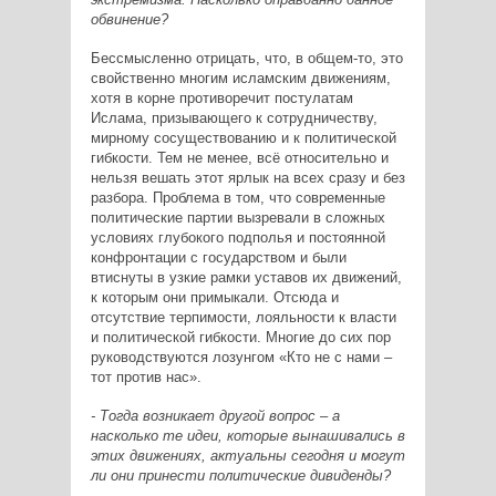
обвинение?
Бессмысленно отрицать, что, в общем-то, это
свойственно многим исламским движениям,
хотя в корне противоречит постулатам
Ислама, призывающего к сотрудничеству,
мирному сосуществованию и к политической
гибкости. Тем не менее, всё относительно и
нельзя вешать этот ярлык на всех сразу и без
разбора. Проблема в том, что современные
политические партии вызревали в сложных
условиях глубокого подполья и постоянной
конфронтации с государством и были
втиснуты в узкие рамки уставов их движений,
к которым они примыкали. Отсюда и
отсутствие терпимости, лояльности к власти
и политической гибкости. Многие до сих пор
руководствуются лозунгом «Кто не с нами –
тот против нас».
- Тогда возникает другой вопрос – а
насколько те идеи, которые вынашивались в
этих движениях, актуальны сегодня и могут
ли они принести политические дивиденды?