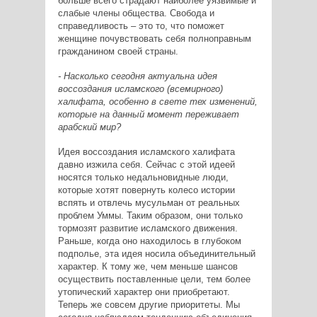
больше всего страдают наиболее уязвимые и
слабые члены общества. Свобода и
справедливость – это то, что поможет
женщине почувствовать себя полноправным
гражданином своей страны.
- Насколько сегодня актуальна идея
воссоздания исламского (всемирного)
халифата, особенно в свете тех изменений,
которые на данный момент переживает
арабский мир?
Идея воссоздания исламского халифата
давно изжила себя. Сейчас с этой идеей
носятся только недальновидные люди,
которые хотят повернуть колесо истории
вспять и отвлечь мусульман от реальных
проблем Уммы. Таким образом, они только
тормозят развитие исламского движения.
Раньше, когда оно находилось в глубоком
подполье, эта идея носила объединительный
характер. К тому же, чем меньше шансов
осуществить поставленные цели, тем более
утопический характер они приобретают.
Теперь же совсем другие приоритеты. Мы