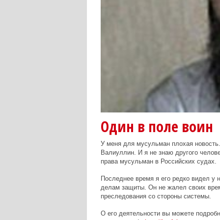
Один в поле воин
У меня для мусульман плохая новость.
Валиуллин. И я не знаю другого челов
права мусульман в Российских судах.
Последнее время я его редко видел у н
делам защиты. Он не жалел своих врем
преследования со стороны системы.
О его деятельности вы можете подробне