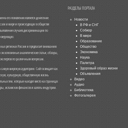
РАЗДЕЛЫ ПОРТАЛА
нта его появления является донесение
Новости
ссии и мире и происходящих в обществе
В РФ и СНГ
 выявление случаев дискриминации по
Собкор
В мире
 верующих.
Образование
чных регионах России и предлагает вниманию
Общество
и эксклюзивные аналитические статьи, обзоры,
Экономика
Наука
 экспертов по различным вопросам.
Палитра
 самую широкую аудиторию. Сайт освещает как
Здоровый образ жизни
Объявления
ескую, культурную, общественную жизнь
Видео
льных тем, которые находят место на страницах
Аудио
еры, исламских финансов и халяль-индустрии.
Библиотека
Фотогалерея