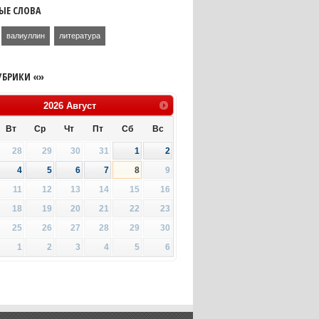
ЫЕ СЛОВА
валиуллин
литература
УБРИКИ «»
2026
Август
Вт
Ср
Чт
Пт
Сб
Вс
28
29
30
31
1
2
4
5
6
7
8
9
11
12
13
14
15
16
18
19
20
21
22
23
25
26
27
28
29
30
1
2
3
4
5
6