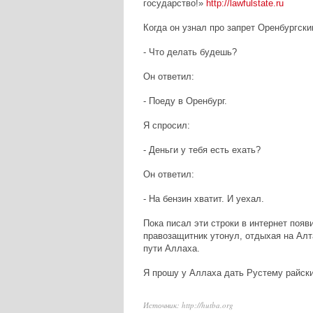
государство!»
http://lawfulstate.ru
Когда он узнал про запрет Оренбургски
- Что делать будешь?
Он ответил:
- Поеду в Оренбург.
Я спросил:
- Деньги у тебя есть ехать?
Он ответил:
- На бензин хватит. И уехал.
Пока писал эти строки в интернет поя
правозащитник утонул, отдыхая на Алта
пути Аллаха.
Я прошу у Аллаха дать Рустему райски
Источник: http://hutba.org