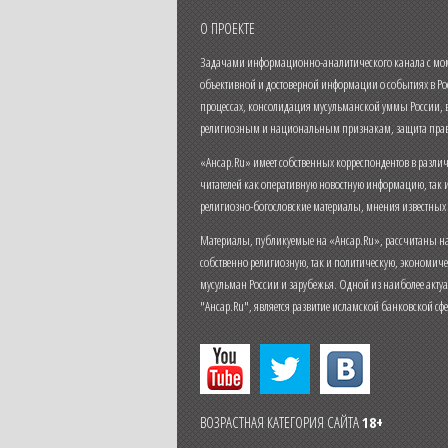
О ПРОЕКТЕ
Задачами информационно-аналитического канала с моме
объективной и достоверной информации о событиях в Ро
процессах, консолидация мусульманской уммы России,
религиозным и национальным признакам, защита прав
«Ансар.Ru» имеет собственных корреспондентов в разли
читателей как оперативную новостную информацию, так 
религиозно-богословские материалы, мнения известных
Материалы, публикуемые на «Ансар.Ru», рассчитаны на
собственно религиозную, так и политическую, экономич
мусульман России и зарубежья. Одной из наиболее актуа
"Ансар.Ru", является развитие исламской банковской сф
ВОЗРАСТНАЯ КАТЕГОРИЯ САЙТА
18+