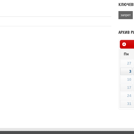
КЛЮЧЕВ
запрет
АРХИВ Р
Пн
27
3
10
17
24
31