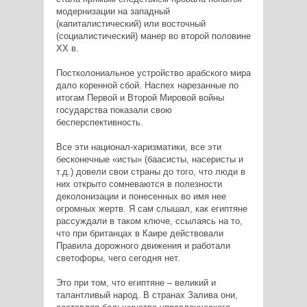
модернизации на западный
(капиталистический) или восточный
(социалистический) манер во второй половине
XX в.
Постколониальное устройство арабского мира
дало коренной сбой. Наспех нарезанные по
итогам Первой и Второй Мировой войны
государства показали свою
бесперспективность.
Все эти национал-харизматики, все эти
бесконечные «исты» (баасисты, насеристы и
т.д.) довели свои страны до того, что люди в
них открыто сомневаются в полезности
деколонизации и понесенных во имя нее
огромных жертв. Я сам слышал, как египтяне
рассуждали в таком ключе, ссылаясь на то,
что при британцах в Каире действовали
Правила дорожного движения и работали
светофоры, чего сегодня нет.
Это при том, что египтяне – великий и
талантливый народ. В странах Залива они,