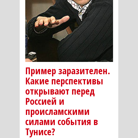
Пример заразителен.
Какие перспективы
открывают перед
Россией и
происламскими
силами события в
Тунисе?