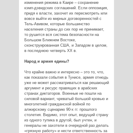
изменения режима в Каире – сохранение
кэмп-дэвидских соглашений. Если оппозиция,
придя к власти, захочет их пересмотреть или
вовсе выйти из мирных договоренностей с
Тель-Авивом, которые большинство
населения страны до сих пор не принимает,
то рушится вся система безопасности на
Большом Ближнем Востоке,
сконструированная США, и Западом в целом,
в последнюю четверть XX в.
Народ и армия едины?
Что крайне важно и интересно – это то, что,
как показали события в Тунисе, армия отнюдь
уже не может рассматриваться как решающий
аргумент и ресурс правящих в арабских
странах диктаторов. Военные не пошли на
силовой вариант, чреватый большой кровью и
многолетней гражданской войной по
алжирскому сценарию 90-х гг. прошлого
столетия. Видимо, этот опыт, ведущий страну
из одного тупика в другой, был учтен, и
генералы не захотели в очередной раз делать
«грязную работу» и нести ответственность за