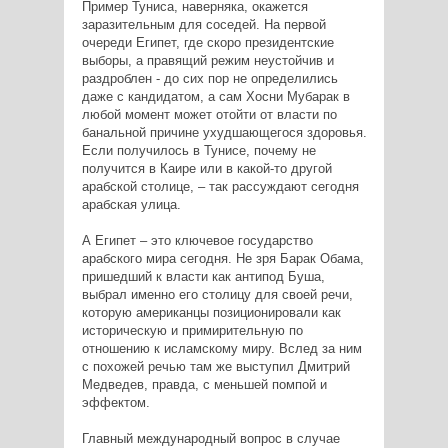
Пример Туниса, наверняка, окажется
заразительным для соседей. На первой
очереди Египет, где скоро президентские
выборы, а правящий режим неустойчив и
раздроблен - до сих пор не определились
даже с кандидатом, а сам Хосни Мубарак в
любой момент может отойти от власти по
банальной причине ухудшающегося здоровья.
Если получилось в Тунисе, почему не
получится в Каире или в какой-то другой
арабской столице, – так рассуждают сегодня
арабская улица.
А Египет – это ключевое государство
арабского мира сегодня. Не зря Барак Обама,
пришедший к власти как антипод Буша,
выбрал именно его столицу для своей речи,
которую американцы позиционировали как
историческую и примирительную по
отношению к исламскому миру. Вслед за ним
с похожей речью там же выступил Дмитрий
Медведев, правда, с меньшей помпой и
эффектом.
Главный международный вопрос в случае