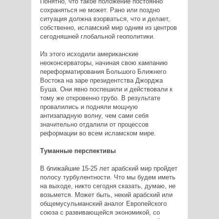
Понятно, что такое положение постоянно
сохраняться не может. Рано или поздно
ситуация должна взорваться, что и делает,
собственно, исламский мир одним из центров
сегодняшней глобальной геополитики.
Из этого исходили американские
неоконсерваторы, начиная свою кампанию
переформатирования Большого Ближнего
Востока на заре президентства Джорджа
Буша. Они явно поспешили и действовали к
тому же откровенно грубо. В результате
провалились и подняли мощную
антизападную волну, чем сами себя
значительно отдалили от процессов
реформации во всем исламском мире.
Туманные перспективы
В ближайшие 15-25 лет арабский мир пройдет
полосу турбулентности. Что мы будем иметь
на выходе, никто сегодня сказать, думаю, не
возьмется. Может быть, некий арабский или
общемусульманский аналог Европейского
союза с развивающейся экономикой, со