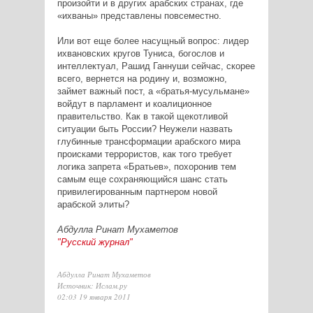
произойти и в других арабских странах, где
«ихваны» представлены повсеместно.
Или вот еще более насущный вопрос: лидер
ихвановских кругов Туниса, богослов и
интеллектуал, Рашид Ганнуши сейчас, скорее
всего, вернется на родину и, возможно,
займет важный пост, а «братья-мусульмане»
войдут в парламент и коалиционное
правительство. Как в такой щекотливой
ситуации быть России? Неужели назвать
глубинные трансформации арабского мира
происками террористов, как того требует
логика запрета «Братьев», похоронив тем
самым еще сохраняющийся шанс стать
привилегированным партнером новой
арабской элиты?
Абдулла Ринат Мухаметов
"Русский журнал"
Абдулла Ринат Мухаметов
Источник: Ислам.ру
02:03 19 января 2011