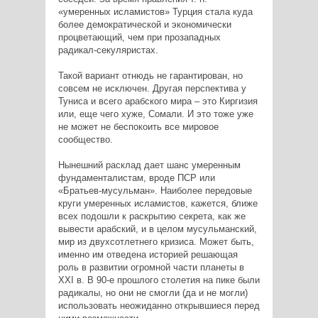
«умеренных исламистов» Турция стала куда
более демократической и экономически
процветающий, чем при прозападных
радикал-секуляристах.
Такой вариант отнюдь не гарантирован, но
совсем не исключен. Другая перспектива у
Туниса и всего арабского мира – это Киргизия
или, еще чего хуже, Сомали. И это тоже уже
не может не беспокоить все мировое
сообщество.
Нынешний расклад дает шанс умеренным
фундаменталистам, вроде ПСР или
«Братьев-мусульман». Наиболее передовые
круги умеренных исламистов, кажется, ближе
всех подошли к раскрытию секрета, как же
вывести арабский, и в целом мусульманский,
мир из двухсотлетнего кризиса. Может быть,
именно им отведена историей решающая
роль в развитии огромной части планеты в
XXI в. В 90-е прошлого столетия на пике были
радикалы, но они не смогли (да и не могли)
использовать неожиданно открывшиеся перед