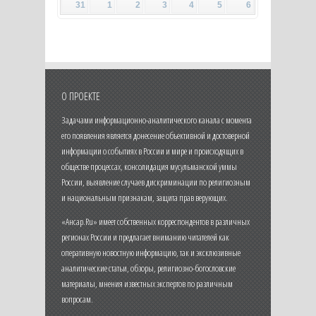
31
1
2
3
4
5
6
О ПРОЕКТЕ
Задачами информационно-аналитического канала с момента
его появления является донесение объективной и достоверной
информации о событиях в России и мире и происходящих в
обществе процессах, консолидация мусульманской уммы
России, выявление случаев дискриминации по религиозным
и национальным признакам, защита прав верующих.
«Ансар.Ru» имеет собственных корреспондентов в различных
регионах России и предлагает вниманию читателей как
оперативную новостную информацию, так и эксклюзивные
аналитические статьи, обзоры, религиозно-богословские
материалы, мнения известных экспертов по различным
вопросам.