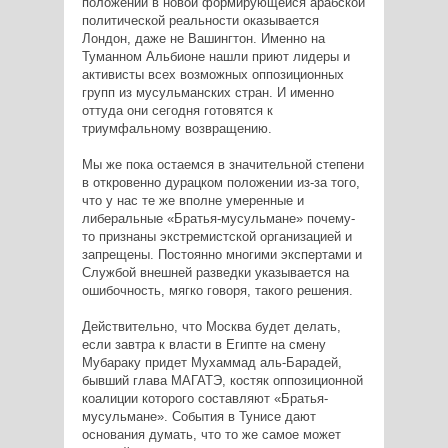
положении в новой формирующейся арабской
политической реальности оказывается
Лондон, даже не Вашингтон. Именно на
Туманном Альбионе нашли приют лидеры и
активисты всех возможных оппозиционных
групп из мусульманских стран. И именно
оттуда они сегодня готовятся к
триумфальному возвращению.
Мы же пока остаемся в значительной степени
в откровенно дурацком положении из-за того,
что у нас те же вполне умеренные и
либеральные «Братья-мусульмане» почему-
то признаны экстремистской организацией и
запрещены. Постоянно многими экспертами и
Службой внешней разведки указывается на
ошибочность, мягко говоря, такого решения.
Действительно, что Москва будет делать,
если завтра к власти в Египте на смену
Мубараку придет Мухаммад аль-Барадей,
бывший глава МАГАТЭ, костяк оппозиционной
коалиции которого составляют «Братья-
мусульмане». События в Тунисе дают
основания думать, что то же самое может