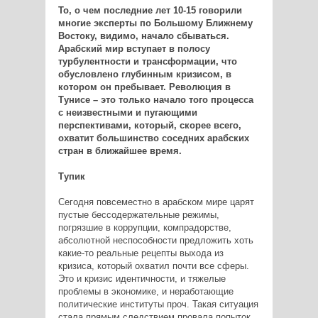
То, о чем последние лет 10-15 говорили
многие эксперты по Большому Ближнему
Востоку, видимо, начало сбываться.
Арабский мир вступает в полосу
турбулентности и трансформации, что
обусловлено глубинным кризисом, в
котором он пребывает. Революция в
Тунисе – это только начало того процесса
с неизвестными и пугающими
перспективами, который, скорее всего,
охватит большинство соседних арабских
стран в ближайшее время.
Тупик
Сегодня повсеместно в арабском мире царят
пустые бессодержательные режимы,
погрязшие в коррупции, компрадорстве,
абсолютной неспособности предложить хоть
какие-то реальные рецепты выхода из
кризиса, который охватил почти все сферы.
Это и кризис идентичности, и тяжелые
проблемы в экономике, и неработающие
политические институты проч. Такая ситуация
стала прямым следствием провала попыток