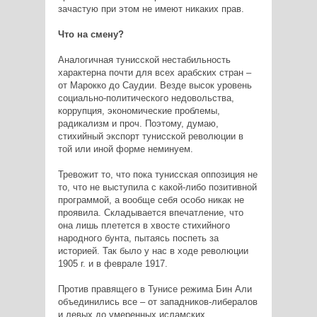
зачастую при этом не имеют никаких прав.
Что на смену?
Аналогичная тунисской нестабильность
характерна почти для всех арабских стран –
от Марокко до Саудии. Везде высок уровень
социально-политического недовольства,
коррупция, экономические проблемы,
радикализм и проч. Поэтому, думаю,
стихийный экспорт тунисской революции в
той или иной форме неминуем.
Тревожит то, что пока тунисская оппозиция не
то, что не выступила с какой-либо позитивной
программой, а вообще себя особо никак не
проявила. Складывается впечатление, что
она лишь плетется в хвосте стихийного
народного бунта, пытаясь поспеть за
историей. Так было у нас в ходе революции
1905 г. и в феврале 1917.
Против правящего в Тунисе режима Бин Али
объединились все – от западников-либералов
и левых до умеренных исламских