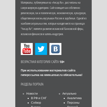
Материалы, публикуемые на «Ансар.Ru», рассчитаны на
самую широкую аудиторию. Сайт освещает как собственно
религиозную, так и политическую, экономическую, культурную,
общественную жизнь мусульман России и зарубежья. Одной из
наиболее актуальных тем, которые находят место на страницах
"Ансар.Ru", является развитие исламской банковской сферы,
исламских финансов и халяль-индустрии.
ВОЗРАСТНАЯ КАТЕГОРИЯ САЙТА
18+
При использовании материалов сайта
гиперссылка на
www.ansar.ru
обязательна!
РАЗДЕЛЫ ПОРТАЛА
Новости
Актуально
В РФ и СНГ
Аналитика
Собкор
Персоны