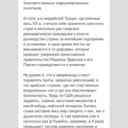
безответственных коррумпированных
политиков.
Кстати, и в неарабской Турции, где военные
весь XX в. считали себя хранителя светского
строя и несколько раз свергали
демократически пришедшее к власти
руководство страны за малейшие подозрения
в исламизме, в наше время жестко не
вмешиваются в те реформы, которые
проводит умеренное происламское
правительство Реджепа Эрдогана и его
Партия справедливости и развития.
Не думаю я, что и американцы станут
подавлять бунты, чреватые революцией, в
тех арабских странах, где нет собственных
вооруженных сил и где они обеспечивают
безопасность. Вряд ли США решаться
задавить, скажем, восстание мигрантов в
какой-нибудь нефтяной монархии Залива,
снова заставив весь мир говорить о них, как о
душителях свободы. А там приезжие уже в
несколько раз (в Кувейте, например, в 4 раза)
превышают числом коренное население и