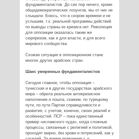
фундаменталистов. До сих пор ничего, кроме
общедемократических лозунгов, мы от них не
слышали. Боюсь, что в скором времени и не
услышим, т.к. реальной программы действий
по выводы страны из кризиса нет. Революция
для оппозиции оказалась таким же
сюрпризом, как и для власти, и для всего
мирового сообщества.
Схожая ситуация в оппозиционном стане
многих других арабских стран.
Шанс умеренных фундаменталистов
Сегодня главное, чтобы оппозиция –
тунисская и в других государствах арабского
мира – обрела реальное антикризисное
наполнение и пошла, скажем, по турецкому
пути, по пути Партии справедливости и
развития, с учетом, конечно, своих реалий и
особенностей. ПСР – пока единственный
пример «исламского чуда», когда сложные
процессы, связанные с религией и политикой,
проходят мирно, без крови и потрясений, как у
соседей. За время правления т. н.