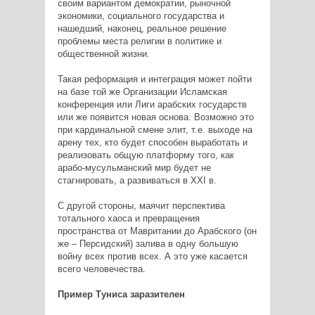
своим вариантом демократии, рыночной
экономики, социального государства и
нашедший, наконец, реальное решение
проблемы места религии в политике и
общественной жизни.
Такая реформация и интеграция может пойти
на базе той же Организации Исламская
конференция или Лиги арабских государств
или же появится новая основа. Возможно это
при кардинальной смене элит, т.е. выходе на
арену тех, кто будет способен выработать и
реализовать общую платформу того, как
арабо-мусульманский мир будет не
стагнировать, а развиваться в XXI в.
С другой стороны, маячит перспектива
тотального хаоса и превращения
пространства от Мавритании до Арабского (он
же – Персидский) залива в одну большую
войну всех против всех. А это уже касается
всего человечества.
Пример Туниса заразителен