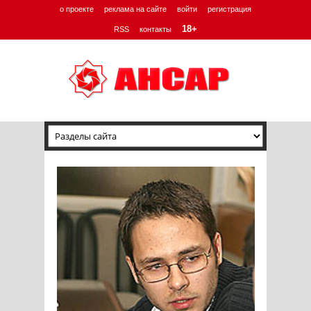
о проекте
реклама на сайте
войти
регистрация
18+
RSS
контакты