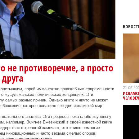
НОВОСТ
то не противоречие, а просто
 друга
21.05.20
 застывшим, порой имманентно враждебным современности
ИСЛАМСК
т о мусульманских политических концепциях. Эти
ЧЕЛОВЕЧ
лу самых разных причин. Однако никто и ничто не может
е брожение, которое охватило сегодня исламский мир.
тщательного анализа
.
Эти процессы пока слабо изучены у
чем, например, Збигнев Бжезинский в своей известной книге
идерство» с тревогой замечает, что «лишь немногие
ем инновационных и часто весьма смелых споров,
куссии в исламском мире».