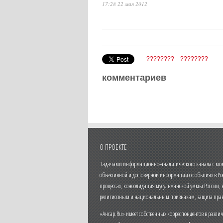
17:28 22 мая 2012
????????
????????
комментариев
О ПРОЕКТЕ
Задачами информационно-аналитического канала с моме
объективной и достоверной информации о событиях в Ро
процессах, консолидация мусульманской уммы России,
религиозным и национальным признакам, защита прав
«Ансар.Ru» имеет собственных корреспондентов в разли