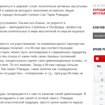
24.02.20
репиться в широких слоях политически активных мусульман
ХОРОШИ
й и запросов молодого поколения исламских общин
МУСУЛЬ
 гораздо большей степени стал Тарик Рамадан.
мусульмане» Хасана аль-Банны, он родился и
КЛЮЧЕВ
дан – преподаватель Сорбонны и Оксфорда, профессор
иболее влиятельных в мире мыслителей по версии журнала
мухамет
просто сосуществования, но взаимовыгодного партнерства
амадан полагает, что Ислам при соответствующем
АРХИВ Р
сторон, может быть интегрирован в современную парадигму
 без отказа от каких-либо своих базовых положений.
оны, концептуально оценят свои цивилизационные основы, то
ствия. По его мнению, Запад и Ислам гораздо больше
Пн
 Как пишет Рамадан, такие понятия как «гражданское
ое государство», «плюрализм» и т.д., присущи Исламу не
27
3
10
17
дан, возвращаются к ним по каналам своей цивилизации. В
 вкладывать в них какой-то особый смысл. Рамадан
24
кой классической традиции, просто нужно вывести наружу