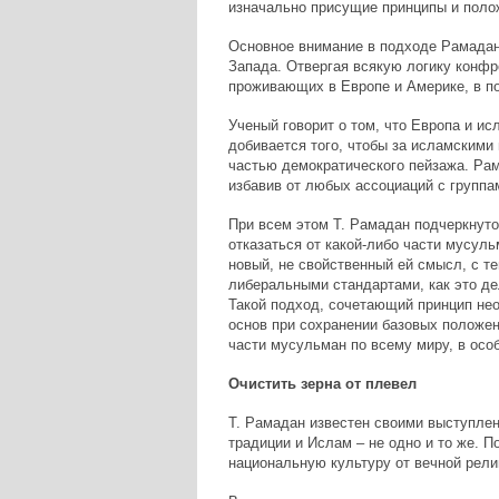
изначально присущие принципы и полож
Основное внимание в подходе Рамада
Запада. Отвергая всякую логику конфр
проживающих в Европе и Америке, в п
Ученый говорит о том, что Европа и и
добивается того, чтобы за исламскими
частью демократического пейзажа. Рам
избавив от любых ассоциаций с групп
При всем этом Т. Рамадан подчеркнуто
отказаться от какой-либо части мусул
новый, не свойственный ей смысл, с те
либеральными стандартами, как это д
Такой подход, сочетающий принцип не
основ при сохранении базовых положен
части мусульман по всему миру, в осо
Очистить зерна от плевел
Т. Рамадан известен своими выступлени
традиции и Ислам – не одно и то же. 
национальную культуру от вечной рели