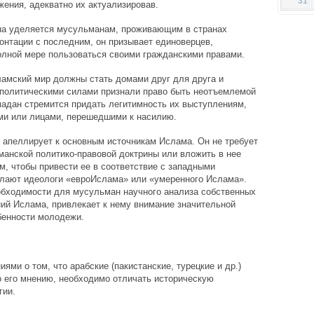
31
ения, адекватно их актуализировав.
на уделяется мусульманам, проживающим в странах
онтации с последним, он призывает единоверцев,
олной мере пользоваться своими гражданскими правами.
сламский мир должны стать домами друг для друга и
 политическими силами признали право быть неотъемлемой
адан стремится придать легитимность их выступлениям,
ами или лицами, перешедшими к насилию.
 апеллирует к основным источникам Ислама. Он не требует
ьманской политико-правовой доктрины или вложить в нее
м, чтобы привести ее в соответствие с западными
елают идеологи «евроИслама» или «умеренного Ислама».
обходимости для мусульман научного анализа собственных
ий Ислама, привлекает к нему внимание значительной
бенности молодежи.
ями о том, что арабские (пакистанские, турецкие и др.)
По его мнению, необходимо отличать историческую
гии.