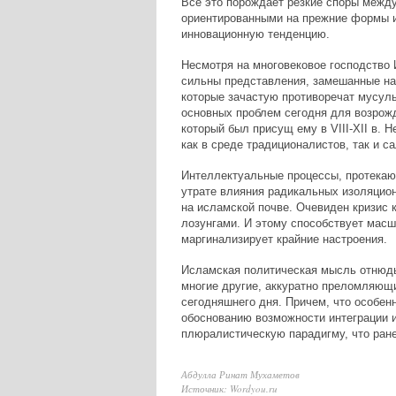
Все это порождает резкие споры межд
ориентированными на прежние формы и
инновационную тенденцию.
Несмотря на многовековое господство 
сильны представления, замешанные на
которые зачастую противоречат мусул
основных проблем сегодня для возрожд
который был присущ ему в VIII-XII в. 
как в среде традиционалистов, так и с
Интеллектуальные процессы, протекаю
утрате влияния радикальных изоляцион
на исламской почве. Очевиден кризис
лозунгами. И этому способствует масш
маргинализирует крайние настроения.
Исламская политическая мысль отнюдь 
многие другие, аккуратно преломляющ
сегодняшнего дня. Причем, что особен
обоснованию возможности интеграции 
плюралистическую парадигму, что ран
Абдулла Ринат Мухаметов
Источник: Wordyou.ru