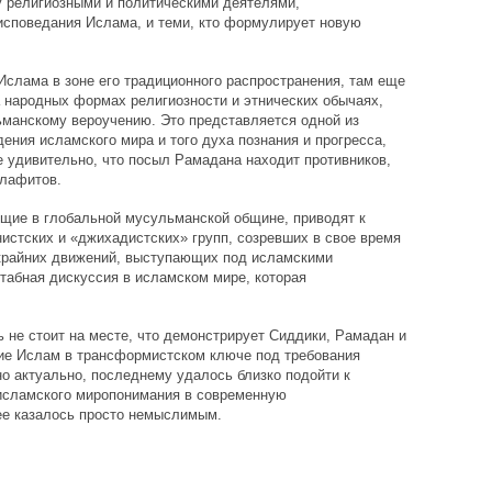
у религиозными и политическими деятелями,
споведания Ислама, и теми, кто формулирует новую
Ислама в зоне его традиционного распространения, там еще
 народных формах религиозности и этнических обычаях,
ьманскому вероучению. Это представляется одной из
ения исламского мира и того духа познания и прогресса,
Не удивительно, что посыл Рамадана находит противников,
алафитов.
щие в глобальной мусульманской общине, приводят к
истских и «джихадистских» групп, созревших в свое время
 крайних движений, выступающих под исламскими
табная дискуссия в исламском мире, которая
не стоит на месте, что демонстрирует Сиддики, Рамадан и
ие Ислам в трансформистском ключе под требования
но актуально, последнему удалось близко подойти к
исламского миропонимания в современную
ее казалось просто немыслимым.