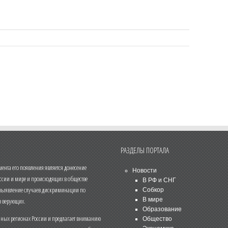
РАЗДЕЛЫ ПОРТАЛА
нта его появления является донесение
Новости
ссии и мире и происходящих в обществе
В РФ и СНГ
 выявление случаев дискриминации по
Собкор
В мире
 верующих.
Образование
чных регионах России и предлагает вниманию
Общество