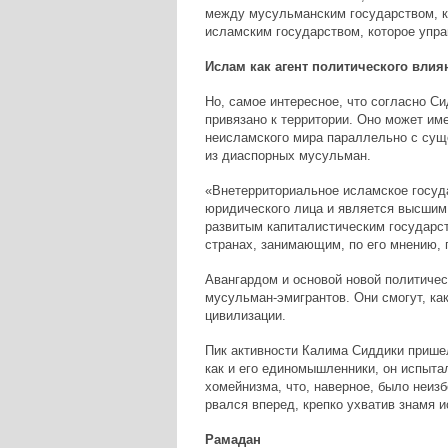
между мусульманским государством, к
исламским государством, которое упра
Ислам как агент политического влия
Но, самое интересное, что согласно С
привязано к территории. Оно может им
неисламского мира параллельно с сущ
из диаспорных мусульман.
«Внетерриториальное исламское госуда
юридического лица и является высшим 
развитым капиталистическим государс
странах, занимающим, по его мнению,
Авангардом и основой новой политиче
мусульман-эмигрантов. Они смогут, ка
цивилизации.
Пик активности Калима Сиддики пришел
как и его единомышленники, он испыта
хомейнизма, что, наверное, было неиз
рвался вперед, крепко ухватив знамя 
Рамадан