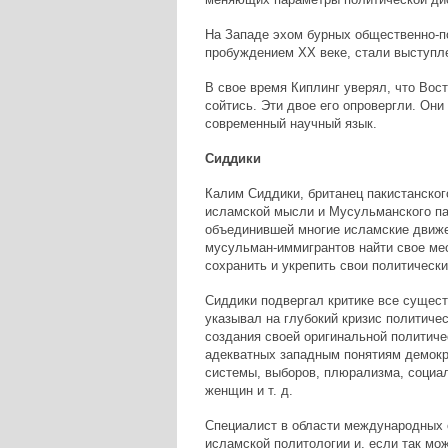
На Западе эхом бурных общественно-п
пробуждением ХХ веке, стали выступл
В свое время Киплинг уверял, что Вост
сойтись. Эти двое его опровергли. Он
современный научный язык.
Сиддики
Калим Сиддики, британец пакистанског
исламской мысли и Мусульманского па
объединившей многие исламские движен
мусульман-иммигрантов найти свое мес
сохранить и укрепить свои политически
Сиддики подвергал критике все сущес
указывал на глубокий кризис политиче
создания своей оригинальной политиче
адекватных западным понятиям демокра
системы, выборов, плюрализма, социал
женщин и т. д.
Специалист в области международных 
исламской политологии и, если так мо