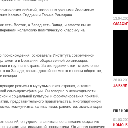
олитических событий, названных учеными Исламским
ения Калима Сиддики и Тарика Рамадана.
13.04.20
САЛАФИТ
ок есть Восток, а Запад есть Запад, и вместе им не
и перевели исламскую политическую классику на
о происхождения, основатель Института современной
рламента в Британии, общественной организации,
ия и группы в стране. За его идеями стоит стремление
то на Западе, занять достойное место в новом обществе,
е позиции.
26.03.20
ЗА КУЛ
твующие режимы в мусульманских странах, а также
ской самоидентификации. Он говорил о необходимости
ской и социальной культуры и формулирования понятий,
тии, представительного правительства, многопартийной
изма, коммунизма, капитализма, равенства, эмансипации
ЕЩЕ НОВ
01.03.20
отношений, он уделил значительное внимание созданию
HOMO IS
жно выразиться, исламской геополитики. Он делал различие