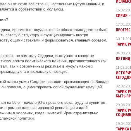
ИСЛАМС
уда он относил все страны, населенные мусульманами, и
вляется в соответствии с Исламом.
16.02.20
СИРИЯ –
ния?
17.01.20
ПРОГРЕ
иддики, исламское государство не обязательно должно быть
еть сетевую структуру и функционировать внутри
30.11.20
ествующими странами и формироваться, главным образом,
ТАРИК Р
04.03.20
рство», по замыслу Сиддики, выступает в качестве
ПЯТНИЦ
типом агента политического влияния, противостоящего как
твам, так и современным режимам в мусульманских
11.02.20
 прозападную антиисламскую позицию.
ИСТОРИ
СЕГОДН
ской элиты уммы Сиддики называет проживающих на Западе
02.02.20
к он полагал, сцементировать собой фундамент будущей
ТАРИК 
БЫТЬ П
ся на 80-е – начало 90-х прошлого века. Будучи суннитом,
29.06.20
ли огромное влияние иранской революции и идей
ТАРИК 
бежным в условиях, когда шиитский Иран стремительно
СОЦИАЛ
исламской политики.
19.04.20
ТАРИКА 