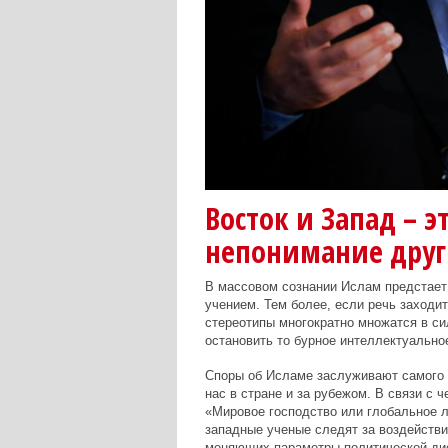
Восток и Запад – э
непонимание друг
В массовом сознании Ислам предстает
учением. Тем более, если речь заходи
стереотипы многократно множатся в си
остановить то бурное интеллектуально
Споры об Исламе заслуживают самого 
нас в стране и за рубежом. В связи с 
«Мировое господство или глобальное л
западные ученые следят за воздействи
меняющих параметры политической дис