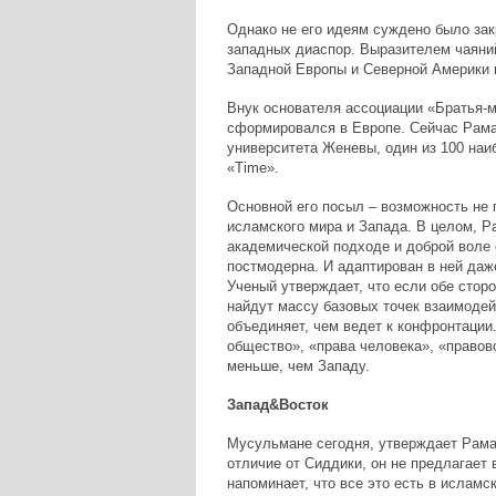
Однако не его идеям суждено было зак
западных диаспор. Выразителем чаяни
Западной Европы и Северной Америки в
Внук основателя ассоциации «Братья-
сформировался в Европе. Сейчас Рама
университета Женевы, один из 100 на
«Time».
Основной его посыл – возможность не 
исламского мира и Запада. В целом, Р
академической подходе и доброй воле 
постмодерна. И адаптирован в ней даже
Ученый утверждает, что если обе стор
найдут массу базовых точек взаимодей
объединяет, чем ведет к конфронтации.
общество», «права человека», «правов
меньше, чем Западу.
Запад&Восток
Мусульмане сегодня, утверждает Рама
отличие от Сиддики, он не предлагает
напоминает, что все это есть в исламс