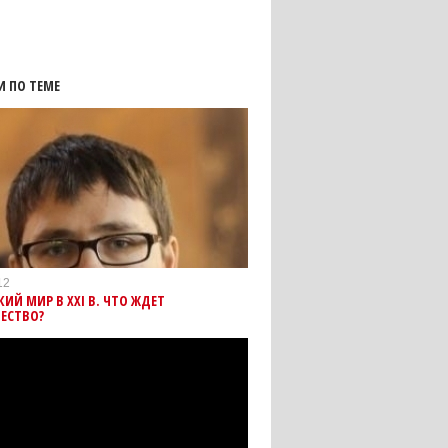
И ПО ТЕМЕ
12
ИЙ МИР В XXI В. ЧТО ЖДЕТ
ЕСТВО?