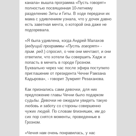
канала» вышла программа «Пусть говорят»
полностью посвященная 10-летнему
разделению Зиты и Гиты. В ходе передачи их
мама с удивлением узнала, что у дочек давно
есть заветная мечта, о которой она даже не
подозревала.
«Я была удивлена, когда Андрей Малахов
(
ведущий программы «Пусть говорят» -
прим. ред.
) спросил, о чем они мечтают, и они
ответили, что хотели бы совершить Хадж и
попасть в мечеть в городе Грозном.
Буквально через час после эфира поступило
приглашение от президента Чечни Рамзана
Кадырова», - говорит Зумрият Резаханова.
Как признались сами девочки, для них
предложение главы Чечни было подарком
судьбы. Девочки не ожидали увидеть такую
любовь и заботу со стороны совершенно
чужих людей. По словам близняшек, им до
сих пор снятся моменты, проведенные в
Грозном.
«Чечня нам очень понравилась, у нас