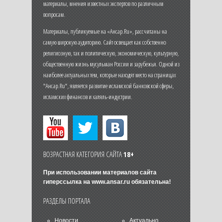
материалы, мнения известных экспертов по различным
вопросам.
Материалы, публикуемые на «Ансар.Ru», рассчитаны на
самую широкую аудиторию. Сайт освещает как собственно
религиозную, так и политическую, экономическую, культурную,
общественную жизнь мусульман России и зарубежья. Одной из
наиболее актуальных тем, которые находят место на страницах
"Ансар.Ru", является развитие исламской банковской сферы,
исламских финансов и халяль-индустрии.
ВОЗРАСТНАЯ КАТЕГОРИЯ САЙТА
18+
При использовании материалов сайта
гиперссылка на
www.ansar.ru
обязательна!
РАЗДЕЛЫ ПОРТАЛА
Новости
Актуально