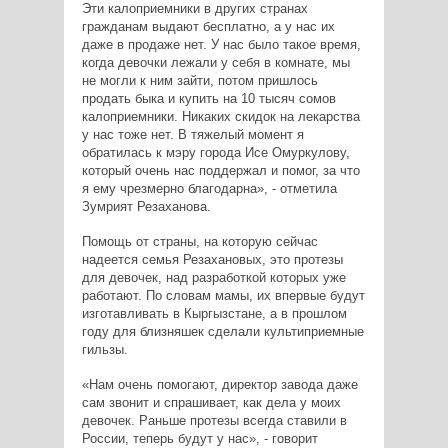
Эти калоприемники в других странах
гражданам выдают бесплатно, а у нас их
даже в продаже нет. У нас было такое время,
когда девочки лежали у себя в комнате, мы
не могли к ним зайти, потом пришлось
продать быка и купить на 10 тысяч сомов
калоприемники. Никаких скидок на лекарства
у нас тоже нет. В тяжелый момент я
обратилась к мэру города Исе Омуркулову,
который очень нас поддержал и помог, за что
я ему чрезмерно благодарна», - отметила
Зумрият Резаханова.
Помощь от страны, на которую сейчас
надеется семья Резахановых, это протезы
для девочек, над разработкой которых уже
работают. По словам мамы, их впервые будут
изготавливать в Кыргызстане, а в прошлом
году для близняшек сделали культиприемные
гильзы.
«Нам очень помогают, директор завода даже
сам звонит и спрашивает, как дела у моих
девочек. Раньше протезы всегда ставили в
России, теперь будут у нас», - говорит