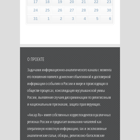
17
18
19
20
21
22
23
24
25
26
27
28
29
30
31
1
2
3
4
5
6
О ПРОЕКТЕ
Задачами информационно-аналитического канала с момента
его появления является донесение объективной и достоверной
информации о событиях в России и мире и происходящих в
обществе процессах, консолидация мусульманской уммы
России, выявление случаев дискриминации по религиозным
и национальным признакам, защита прав верующих.
«Ансар.Ru» имеет собственных корреспондентов в различных
регионах России и предлагает вниманию читателей как
оперативную новостную информацию, так и эксклюзивные
аналитические статьи, обзоры, религиозно-богословские