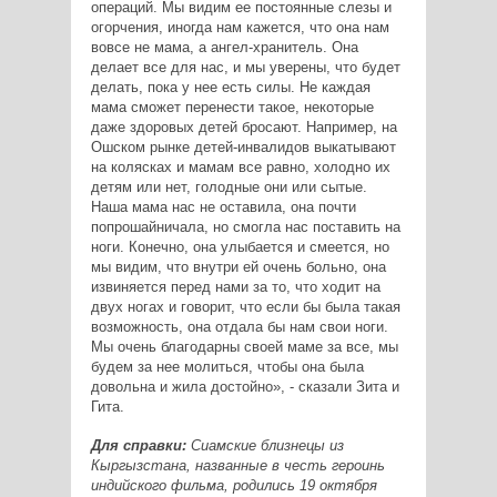
операций. Мы видим ее постоянные слезы и
огорчения, иногда нам кажется, что она нам
вовсе не мама, а ангел-хранитель. Она
делает все для нас, и мы уверены, что будет
делать, пока у нее есть силы. Не каждая
мама сможет перенести такое, некоторые
даже здоровых детей бросают. Например, на
Ошском рынке детей-инвалидов выкатывают
на колясках и мамам все равно, холодно их
детям или нет, голодные они или сытые.
Наша мама нас не оставила, она почти
попрошайничала, но смогла нас поставить на
ноги. Конечно, она улыбается и смеется, но
мы видим, что внутри ей очень больно, она
извиняется перед нами за то, что ходит на
двух ногах и говорит, что если бы была такая
возможность, она отдала бы нам свои ноги.
Мы очень благодарны своей маме за все, мы
будем за нее молиться, чтобы она была
довольна и жила достойно», - сказали Зита и
Гита.
Для справки:
Сиамские близнецы из
Кыргызстана, названные в честь героинь
индийского фильма, родились 19 октября