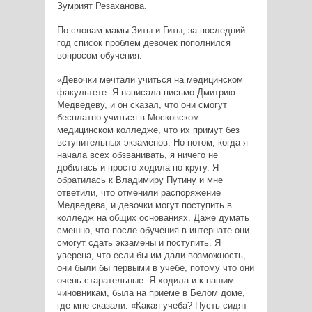
Зумрият Резаханова.
По словам мамы Зиты и Гиты, за последний
год список проблем девочек пополнился
вопросом обучения.
«Девочки мечтали учиться на медицинском
факультете. Я написала письмо Дмитрию
Медведеву, и он сказал, что они смогут
бесплатно учиться в Московском
медицинском колледже, что их примут без
вступительных экзаменов. Но потом, когда я
начала всех обзванивать, я ничего не
добилась и просто ходила по кругу. Я
обратилась к Владимиру Путину и мне
ответили, что отменили распоряжение
Медведева, и девочки могут поступить в
колледж на общих основаниях. Даже думать
смешно, что после обучения в интернате они
смогут сдать экзамены и поступить. Я
уверена, что если бы им дали возможность,
они были бы первыми в учебе, потому что они
очень старательные. Я ходила и к нашим
чиновникам, была на приеме в Белом доме,
где мне сказали: «Какая учеба? Пусть сидят