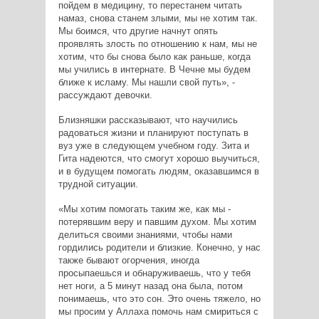
пойдем в медицину, то перестанем читать
намаз, снова станем злыми, мы не хотим так.
Мы боимся, что другие начнут опять
проявлять злость по отношению к нам, мы не
хотим, что бы снова было как раньше, когда
мы учились в интернате. В Чечне мы будем
ближе к исламу. Мы нашли свой путь», -
рассуждают девочки.
Близняшки рассказывают, что научились
радоваться жизни и планируют поступать в
вуз уже в следующем учебном году. Зита и
Гита надеются, что смогут хорошо выучиться,
и в будущем помогать людям, оказавшимся в
трудной ситуации.
«Мы хотим помогать таким же, как мы -
потерявшим веру и павшим духом. Мы хотим
делиться своими знаниями, чтобы нами
гордились родители и близкие. Конечно, у нас
также бывают огорчения, иногда
просыпаешься и обнаруживаешь, что у тебя
нет ноги, а 5 минут назад она была, потом
понимаешь, что это сон. Это очень тяжело, но
мы просим у Аллаха помочь нам смириться с