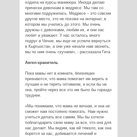
ходила на курсы маникюра. Иногда делаю
прически девочкам в медресе. Мы там со
многими подружились. Медресе – это совсем
другое место, это не похоже на интернат, в
котором мы учились до этого. Мы очень
дружны с девочками, любим их, и они нас
любят и уважают. У нас осталось много
подруг в Чечне, мы еще не успели вернуться
в Кыргызстан, а они уже начали нам звонить,
мы по ним очень скучаем», - рассказала Гита.
Ангел-хранитель
Пока мамы нет в комнате, близняшки
признаются, что мама помогает им верить в
лучшее и не терять оптимизм, и если бы не
она, пройти через все это им было бы гораздо
труднее.
«Мы понимаем, что мама не вечная, и она не
сможет нам постоянно помогать. Нам нужно
учиться делать все самим. Мы бы хотели
поблагодарить свою маму за все, что она для
нас делает. Мы видим, как ей тяжело, как она
борется за нас, добивается лечений и