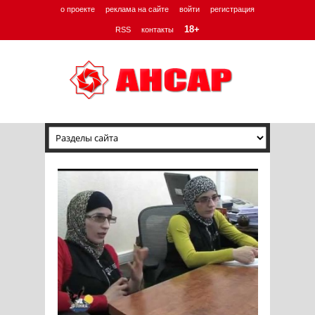
о проекте
реклама на сайте
войти
регистрация
18+
RSS
контакты