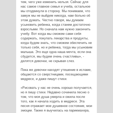
тем, чего уже изменить нельзя. Сейчас для
нас самое главное семья и учеба, остальное
мы отодвинули в сторону. Мы понимаем, что
замуж мы не выйдем никогда, нам больно об
этом думать. Честно говоря, мы думаем
усыновить ребенка, когда станем достаточно
взрослыми. Но сначала нам нужно закончить
учебу. Вот когда мы сможем сами себя
содержать, покупать лекарства и продукты,
когда будем знать, что сможем обеспечить не
только себя, но и ребенка, тогда мы усыновим
малыша. Это еще одна наша мечта, если она
сбудется, мы будем очень счастливы», -
делятся девочки, не скрывая слез.
Пока же девочки находят утешение в исламе,
общаются со сверстницами, посещающими
медресе, и даже пишут стихи.
«Рисовать у нас не очень хорошо получается,
но я пишу стихи. Недавно сочинила песню о
том, что моя душа умерла и ожила после
того, как я начала ходить в медресе. Эта
песня отражает мое душевное состояние, мои
эмоции. Также я выучилась на парикмахера,