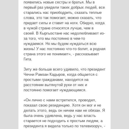
появились новые сестры и братья. Мы в
первый раз увидели таких добрых людей, все
старались нас приободрить, сказать теплые
слова, это так помогает, можно сказать, что
придает силы и ставит на ноги. Обидно, когда
в чужой стране относятся лучше, чем в
своей. В Кыргызстане нас недолюбливают из-
за того, что мы постоянно в чем-то
нуждаемся. Но мы будем нуждаться всю
жизнь! У нас постоянно что-то болит, а родная
страна этого не понимает», - рассказывает
Гита.
Зиту же больше всего удивило, что президент
Чечни Рамзан Кадыров, когда общается с
простыми гражданами, находится на
расстоянии вытянутой руки от них и
постоянно помогает нуждающимся.
«Он лично с нами встретился, проводил,
показал свою резиденцию. Хотя он мог и не
делать этого, ведь он ничем нам не обязан. Я
была очень удивлена, ведь у нас власть
старается не подходить к простым людям, а
президента я видела только по телевизору», -