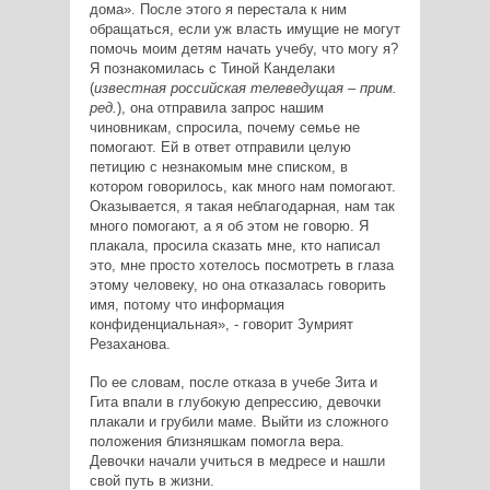
дома». После этого я перестала к ним
обращаться, если уж власть имущие не могут
помочь моим детям начать учебу, что могу я?
Я познакомилась с Тиной Канделаки
(
известная российская телеведущая – прим.
ред.
), она отправила запрос нашим
чиновникам, спросила, почему семье не
помогают. Ей в ответ отправили целую
петицию с незнакомым мне списком, в
котором говорилось, как много нам помогают.
Оказывается, я такая неблагодарная, нам так
много помогают, а я об этом не говорю. Я
плакала, просила сказать мне, кто написал
это, мне просто хотелось посмотреть в глаза
этому человеку, но она отказалась говорить
имя, потому что информация
конфиденциальная», - говорит Зумрият
Резаханова.
По ее словам, после отказа в учебе Зита и
Гита впали в глубокую депрессию, девочки
плакали и грубили маме. Выйти из сложного
положения близняшкам помогла вера.
Девочки начали учиться в медресе и нашли
свой путь в жизни.