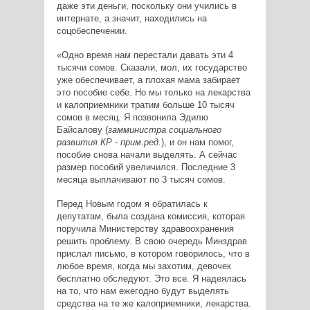
даже эти деньги, поскольку они учились в
интернате, а значит, находились на
соцобеспечении.
«Одно время нам перестали давать эти 4
тысячи сомов. Сказали, мол, их государство
уже обеспечивает, а плохая мама забирает
это пособие себе. Но мы только на лекарства
и калоприемники тратим больше 10 тысяч
сомов в месяц. Я позвонила Эдилю
Байсалову (
замминистра социального
развития КР - прим.ред.
), и он нам помог,
пособие снова начали выделять. А сейчас
размер пособий увеличился. Последние 3
месяца выплачивают по 3 тысяч сомов.
Перед Новым годом я обратилась к
депутатам, была создана комиссия, которая
поручила Министерству здравоохранения
решить проблему. В свою очередь Минздрав
прислал письмо, в котором говорилось, что в
любое время, когда мы захотим, девочек
бесплатно обследуют. Это все. Я надеялась
на то, что нам ежегодно будут выделять
средства на те же калоприемники, лекарства.