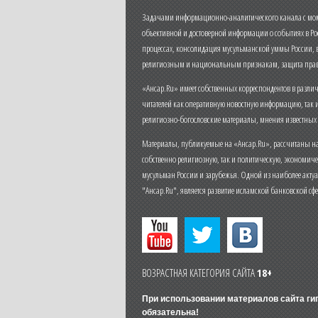
Задачами информационно-аналитического канала с моме
объективной и достоверной информации о событиях в Ро
процессах, консолидация мусульманской уммы России,
религиозным и национальным признакам, защита прав
«Ансар.Ru» имеет собственных корреспондентов в разли
читателей как оперативную новостную информацию, так 
религиозно-богословские материалы, мнения известных
Материалы, публикуемые на «Ансар.Ru», рассчитаны на
собственно религиозную, так и политическую, экономич
мусульман России и зарубежья. Одной из наиболее актуа
"Ансар.Ru", является развитие исламской банковской сф
ВОЗРАСТНАЯ КАТЕГОРИЯ САЙТА
18+
При использовании материалов сайта г
обязательна!