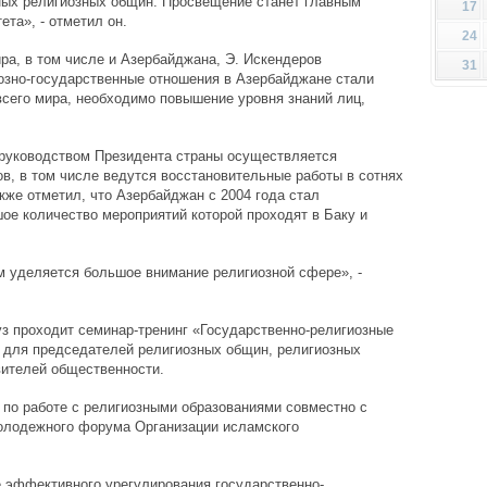
ных религиозных общин. Просвещение станет главным
17
та», - отметил он.
24
ра, в том числе и Азербайджана, Э. Искендеров
31
иозно-государственные отношения в Азербайджане стали
всего мира, необходимо повышение уровня знаний лиц,
 руководством Президента страны осуществляется
в, в том числе ведутся восстановительные работы в сотнях
кже отметил, что Азербайджан с 2004 года стал
ое количество мероприятий которой проходят в Баку и
м уделяется большое внимание религиозной сфере», -
уз проходит семинар-тренинг «Государственно-религиозные
» для председателей религиозных общин, религиозных
вителей общественности.
по работе с религиозными образованиями совместно с
олодежного форума Организации исламского
 эффективного урегулирования государственно-