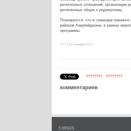
религиозных отношений, организации р
религиозных общин к радикализму.
Планируется, что в семинаре-тренинге 
районов Азербайджана, в рамках меро
программы.
17:57 02 октября 2012
????????
????????
комментариев
О ПРОЕКТЕ