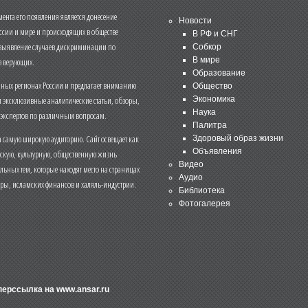
нта его появления является донесение
Новости
ссии и мире и происходящих в обществе
В РФ и СНГ
 выявление случаев дискриминации по
Собкор
В мире
 верующих.
Образование
чных регионах России и предлагает вниманию
Общество
и эксклюзивные аналитические статьи, обзоры,
Экономика
Наука
 экспертов по различным вопросам.
Палитра
 самую широкую аудиторию. Сайт освещает как
Здоровый образ жизни
Объявления
ескую, культурную, общественную жизнь
Видео
льных тем, которые находят место на страницах
Аудио
еры, исламских финансов и халяль-индустрии.
Библиотека
Фотогалерея
иперссылка на
www.ansar.ru