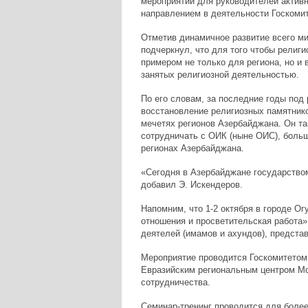
мероприятий для руководителей актив
направлением в деятельности Госкомите
Отметив динамичное развитие всего ми
подчеркнул, что для того чтобы религ
примером не только для региона, но и 
занятых религиозной деятельностью.
По его словам, за последние годы под
восстановление религиозных памятнико
мечетях регионов Азербайджана. Он та
сотрудничать с ОИК (ныне ОИС), больш
регионах Азербайджана.
«Сегодня в Азербайджане государство
добавил Э. Искендеров.
Напомним, что 1-2 октября в городе Ог
отношения и просветительская работа
деятелей (имамов и ахундов), предста
Мероприятие проводится Госкомитетом 
Евразийским региональным центром М
сотрудничества.
Семинар-тренинг проводится для более