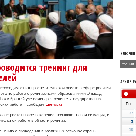
КЛЮЧЕВ
роводится тренинг для
тренинг
елей
АРХИВ Р
еобходимость в просветительской работе в сфере религии.
тета по работе с религиозными образованиями Эльшад
 октября в Огузе семинаре-тренинге «Государственно-
Пн
ьская работа», сообщает
1news.az
.
27
ане растет новое поколение, возникает новая ситуация, и
ительной работе в области религии.
3
10
ешению о проведении в различных регионах страны