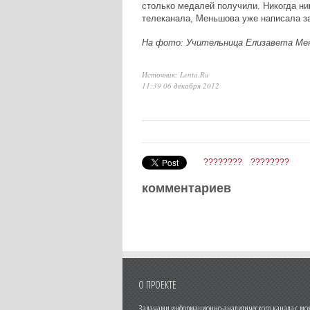
столько медалей получили. Никогда ник
телеканала, Меньшова уже написала з
На фото: Учительница Елизавета Ме
Источник: Lenta.Ru
11:39 06 декабря 2012
????????
????????
комментариев
О ПРОЕКТЕ
Задачами информационно-аналитического канала с моме