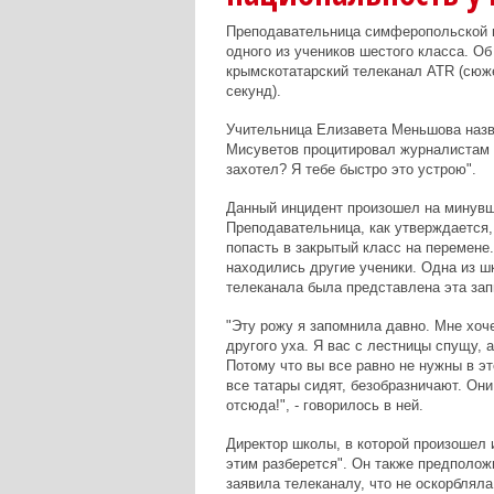
Преподавательница симферопольской г
одного из учеников шестого класса. О
крымскотатарский телеканал АТR (сюж
секунд).
Учительница Елизавета Меньшова назв
Мисуветов процитировал журналистам е
захотел? Я тебе быстро это устрою".
Данный инцидент произошел на минувше
Преподавательница, как утверждается, 
попасть в закрытый класс на перемене
находились другие ученики. Одна из 
телеканала была представлена эта зап
"Эту рожу я запомнила давно. Мне хоче
другого уха. Я вас с лестницы спущу, 
Потому что вы все равно не нужны в эт
все татары сидят, безобразничают. Они
отсюда!", - говорилось в ней.
Директор школы, в которой произошел 
этим разберется". Он также предполож
заявила телеканалу, что не оскорбляла