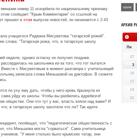
крым
имназии номер 11 оскорбила по национальному признаку
б этом сообщает "Крым.Комментарии" со ссылкой на
ет прошел в
этом
выпуске новостей, он начинается с 2:43
АРХИВ Р
ала учащегося Ридвана Мисуветова "татарской рожей".
е слова: "Татарская рожа, что, в татарскую школу
Пн
27
й неделе, однако огласку он получил позднее.
рассердилась на школьника из-за того, что тот пытался
3
. Вместе с Мисуветовым в момент разговора с учительницей
10
школьниц записала слова Меньшовой на диктофон. В сюжете
ись.
17
24
тся по уху ему дать, чтобы у него кровь брызнула из
а сама уйду из школы. Чтобы вы разбились вдребезги!
31
ом обществе. Они что тут у вас, власть взяли над вами? И
 что, в татарскую школу захотели что ли? Так идите
инцидент, пообещал, что "педагогическая общественность с
ил, что Меньшова могла "сорваться". Сама учительница
 учеников. "У меня столько было крымских татар, они