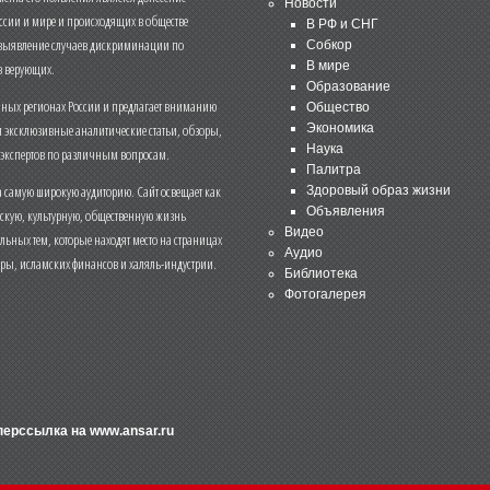
Новости
ссии и мире и происходящих в обществе
В РФ и СНГ
 выявление случаев дискриминации по
Собкор
В мире
 верующих.
Образование
чных регионах России и предлагает вниманию
Общество
и эксклюзивные аналитические статьи, обзоры,
Экономика
Наука
 экспертов по различным вопросам.
Палитра
 самую широкую аудиторию. Сайт освещает как
Здоровый образ жизни
Объявления
ескую, культурную, общественную жизнь
Видео
льных тем, которые находят место на страницах
Аудио
еры, исламских финансов и халяль-индустрии.
Библиотека
Фотогалерея
иперссылка на
www.ansar.ru