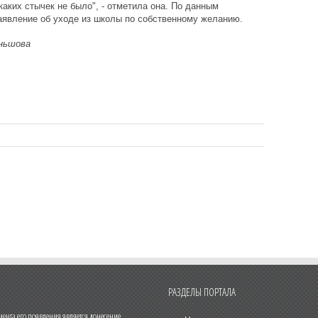
аких стычек не было", - отметила она. По данным
аявление об уходе из школы по собственному желанию.
ньшова
РАЗДЕЛЫ ПОРТАЛА
нта его появления является донесение