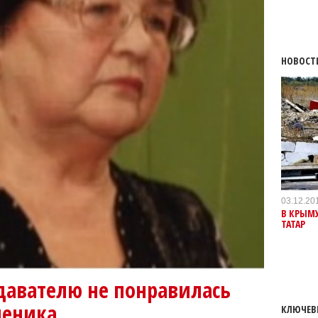
НОВОСТ
03.12.20
В КРЫМ
ТАТАР
авателю не понравилась
ченика
КЛЮЧЕВ