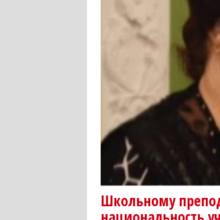
Школьному препод
национальность у