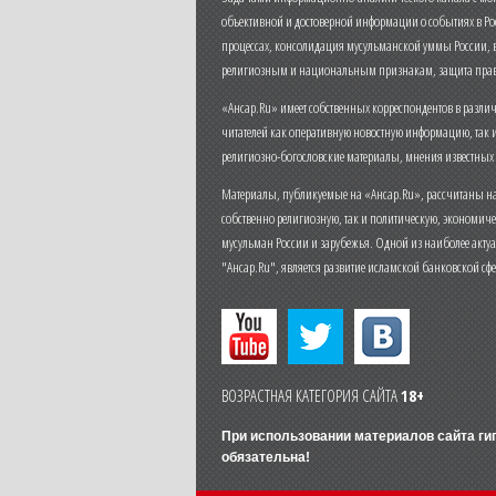
объективной и достоверной информации о событиях в Ро
процессах, консолидация мусульманской уммы России,
религиозным и национальным признакам, защита прав
«Ансар.Ru» имеет собственных корреспондентов в разли
читателей как оперативную новостную информацию, так 
религиозно-богословские материалы, мнения известных
Материалы, публикуемые на «Ансар.Ru», рассчитаны на
собственно религиозную, так и политическую, экономич
мусульман России и зарубежья. Одной из наиболее актуа
"Ансар.Ru", является развитие исламской банковской сф
ВОЗРАСТНАЯ КАТЕГОРИЯ САЙТА
18+
При использовании материалов сайта г
обязательна!