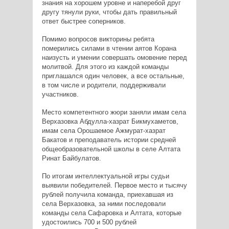
знания на хорошем уровне и наперебой друг
другу тянули руки, чтобы дать правильный
ответ быстрее соперников.
Помимо вопросов викторины ребята
померились силами в чтении аятов Корана
наизусть и умении совершать омовение перед
молитвой. Для этого из каждой команды
приглашался один человек, а все остальные,
в том числе и родители, поддерживали
участников.
Место компетентного жюри заняли имам села
Верхазовка Абдулла-хазрат Бикмухаметов,
имам села Орошаемое Ажмурат-хазрат
Бакатов и преподаватель истории средней
общеобразовательной школы в селе Алтата
Ринат Байбулатов.
По итогам интеллектуальной игры судьи
выявили победителей. Первое место и тысячу
рублей получила команда, приехавшая из
села Верхазовка, за ними последовали
команды села Сафаровка и Алтата, которые
удостоились 700 и 500 рублей