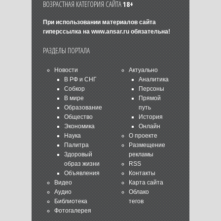
ВОЗРАСТНАЯ КАТЕГОРИЯ САЙТА
18+
При использовании материалов сайта
гиперссылка на
www.ansar.ru
обязательна!
РАЗДЕЛЫ ПОРТАЛА
Новости
Актуально
В РФ и СНГ
Аналитика
Собкор
Персоны
В мире
Прямой
Образование
путь
Общество
История
Экономика
Онлайн
Наука
О проекте
Палитра
Размещение
Здоровый
рекламы
образ жизни
RSS
Объявления
Контакты
Видео
Карта сайта
Аудио
Облако
Библиотека
тегов
Фотогалерея