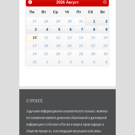
2026
Август
Пн
Вт
Ср
Чт
Пт
Сб
Вс
27
28
29
30
31
1
2
3
4
5
6
7
8
9
10
11
12
13
14
15
16
17
18
19
20
21
22
23
24
25
26
27
28
29
30
31
1
2
3
4
5
6
О ПРОЕКТЕ
Задачами информационно-аналитического канала с момента
его появления является донесение объективной и достоверной
информации о событиях в России и мире и происходящих в
обществе процессах, консолидация мусульманской уммы