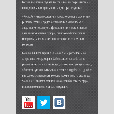
России, выявление случаев дискриминации по религиозным
и национальным признакам, защита прав верующих.
«Ансар.Ru» имеет собственных корреспондентов в различных
регионах России и предлагает вниманию читателей как
оперативную новостную информацию, так и эксклюзивные
аналитические статьи, обзоры, религиозно-богословские
материалы, мнения известных экспертов по различным
вопросам.
Материалы, публикуемые на «Ансар.Ru», рассчитаны на
самую широкую аудиторию. Сайт освещает как собственно
религиозную, так и политическую, экономическую, культурную,
общественную жизнь мусульман России и зарубежья. Одной из
наиболее актуальных тем, которые находят место на страницах
"Ансар.Ru", является развитие исламской банковской сферы,
исламских финансов и халяль-индустрии.