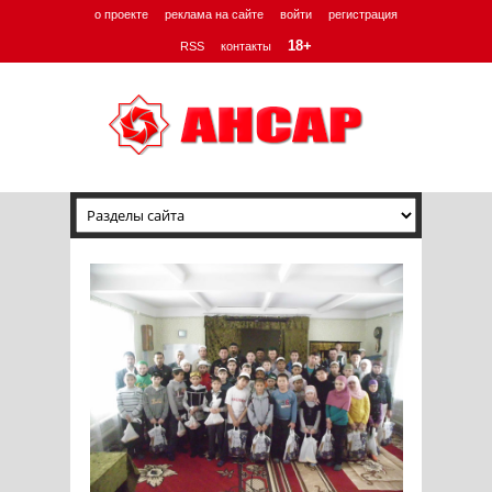
о проекте
реклама на сайте
войти
регистрация
18+
RSS
контакты