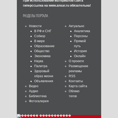
При использовании материалов сайта
гиперссылка на
www.ansar.ru
обязательна!
РАЗДЕЛЫ ПОРТАЛА
Новости
Актуально
В РФ и СНГ
Аналитика
Собкор
Персоны
В мире
Прямой
Образование
путь
Общество
История
Экономика
Онлайн
Наука
О проекте
Палитра
Размещение
Здоровый
рекламы
образ жизни
RSS
Объявления
Контакты
Видео
Карта сайта
Аудио
Облако
Библиотека
тегов
Фотогалерея