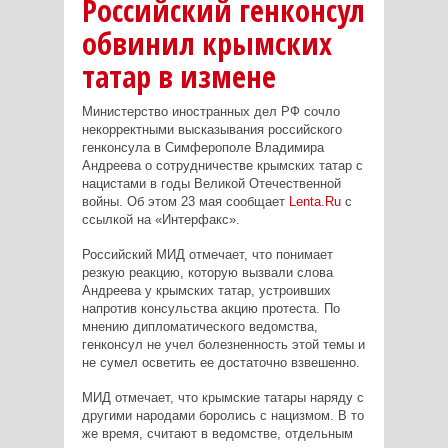
Российский генконсул
обвинил крымских
татар в измене
Министерство иностранных дел РФ сочло
некорректными высказывания российского
генконсула в Симферополе Владимира
Андреева о сотрудничестве крымских татар с
нацистами в годы Великой Отечественной
войны. Об этом 23 мая сообщает
Lenta.Ru
с
ссылкой на «Интерфакс».
Российский МИД отмечает, что понимает
резкую реакцию, которую вызвали слова
Андреева у крымских татар, устроивших
напротив консульства акцию протеста. По
мнению дипломатического ведомства,
генконсул не учел болезненность этой темы и
не сумел осветить ее достаточно взвешенно.
МИД отмечает, что крымские татары наряду с
другими народами боролись с нацизмом. В то
же время, считают в ведомстве, отдельным