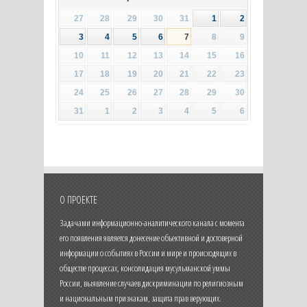
27
28
29
30
31
1
2
3
4
5
6
7
8
9
10
11
12
13
14
15
16
17
18
19
20
21
22
23
24
25
26
27
28
29
30
31
1
2
3
4
5
6
О ПРОЕКТЕ
Задачами информационно-аналитического канала с момента
его появления является донесение объективной и достоверной
информации о событиях в России и мире и происходящих в
обществе процессах, консолидация мусульманской уммы
России, выявление случаев дискриминации по религиозным
и национальным признакам, защита прав верующих.