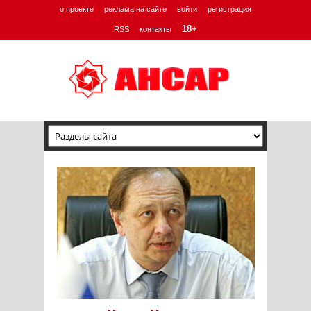
о проекте
реклама на сайте
войти
регистрация
18+
RSS
контакты