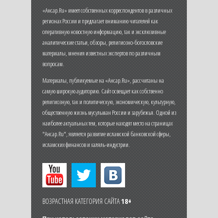
«Ансар.Ru» имеет собственных корреспондентов в различных
регионах России и предлагает вниманию читателей как
оперативную новостную информацию, так и эксклюзивные
аналитические статьи, обзоры, религиозно-богословские
материалы, мнения известных экспертов по различным
вопросам.
Материалы, публикуемые на «Ансар.Ru», рассчитаны на
самую широкую аудиторию. Сайт освещает как собственно
религиозную, так и политическую, экономическую, культурную,
общественную жизнь мусульман России и зарубежья. Одной из
наиболее актуальных тем, которые находят место на страницах
"Ансар.Ru", является развитие исламской банковской сферы,
исламских финансов и халяль-индустрии.
ВОЗРАСТНАЯ КАТЕГОРИЯ САЙТА
18+