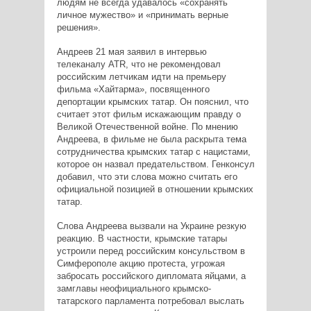
людям не всегда удавалось «сохранять
личное мужество» и «принимать верные
решения».
Андреев 21 мая заявил в интервью
телеканалу ATR, что не рекомендовал
российским летчикам идти на премьеру
фильма «Хайтарма», посвященного
депортации крымских татар. Он пояснил, что
считает этот фильм искажающим правду о
Великой Отечественной войне. По мнению
Андреева, в фильме не была раскрыта тема
сотрудничества крымских татар с нацистами,
которое он назвал предательством. Генконсул
добавил, что эти слова можно считать его
официальной позицией в отношении крымских
татар.
Слова Андреева вызвали на Украине резкую
реакцию. В частности, крымские татары
устроили перед российским консульством в
Симферополе акцию протеста, угрожая
забросать российского дипломата яйцами, а
замглавы неофициального крымско-
татарского парламента потребовал выслать