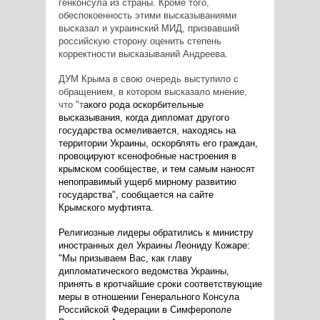
генконсула из страны. Кроме того,
обеспокоенность этими высказываниями
высказал и украинский МИД, призвавший
российскую сторону оценить степень
корректности высказываний Андреева.
ДУМ Крыма в свою очередь выступило с
обращением, в котором высказало мнение,
что "т
акого рода оскорбительные
высказывания, когда дипломат другого
государства осмеливается, находясь на
территории Украины, оскорблять его граждан,
провоцируют ксенофобные настроения в
крымском сообществе, и тем самым наносят
непоправимый ущерб мирному развитию
государства", сообщается на сайте
Крымского муфтията.
Религиозные лидеры обратились к м
инистру
иностранных дел Украины Леониду Кожаре
:
"Мы призываем Вас, как главу
дипломатического ведомства Украины,
принять в кротчайшие сроки соответствующие
меры в отношении Генерального Консула
Российской Федерации в Симферополе