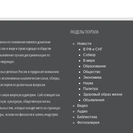
РАЗДЕЛЫ ПОРТАЛА
нта его появления является донесение
Новости
ссии и мире и происходящих в обществе
В РФ и СНГ
 выявление случаев дискриминации по
Собкор
В мире
 верующих.
Образование
чных регионах России и предлагает вниманию
Общество
и эксклюзивные аналитические статьи, обзоры,
Экономика
Наука
 экспертов по различным вопросам.
Палитра
 самую широкую аудиторию. Сайт освещает как
Здоровый образ жизни
Объявления
ескую, культурную, общественную жизнь
Видео
льных тем, которые находят место на страницах
Аудио
еры, исламских финансов и халяль-индустрии.
Библиотека
Фотогалерея