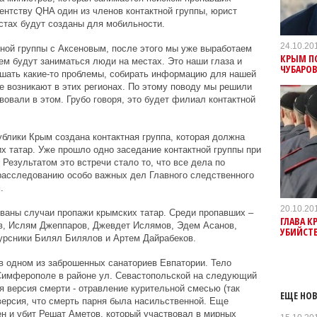
ентству QHA один из членов контактной группы, юрист
стах будут созданы для мобильности.
24.10.20
ктной группы с Аксеновым, после этого мы уже выработаем
КРЫМ ПО
чем будут заниматься люди на местах. Это наши глаза и
ЧУБАРО
ешать какие-то проблемы, собирать информацию для нашей
ые возникают в этих регионах. По этому поводу мы решили
вовали в этом. Грубо говоря, это будет филиал контактной
блики Крым создана контактная группа, которая должна
 татар. Уже прошло одно заседание контактной группы при
Результатом это встречи стало то, что все дела по
расследованию особо важных дел Главного следственного
.
20.10.20
ваны случаи пропажи крымских татар. Среди пропавших –
ГЛАВА К
в, Ислям Джеппаров, Джевдет Ислямов, Эдем Асанов,
УБИЙСТ
урсники Билял Билялов и Артем Дайрабеков.
 одном из заброшенных санаториев Евпатории. Тело
Симферополе в районе ул. Севастопольской на следующий
 версия смерти - отравление курительной смесью (так
ЕЩЕ НОВ
ерсия, что смерть парня была насильственной. Еще
ен и убит Решат Аметов, который участвовал в мирных