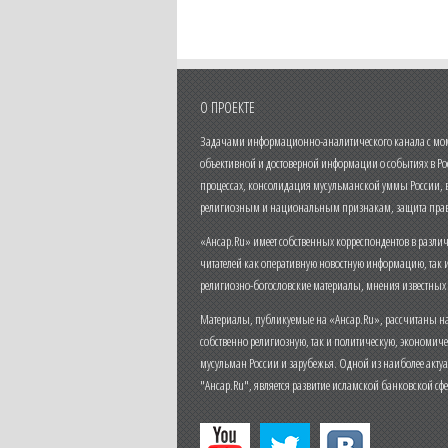
О ПРОЕКТЕ
Задачами информационно-аналитического канала с моме
объективной и достоверной информации о событиях в Ро
процессах, консолидация мусульманской уммы России,
религиозным и национальным признакам, защита прав
«Ансар.Ru» имеет собственных корреспондентов в разли
читателей как оперативную новостную информацию, так 
религиозно-богословские материалы, мнения известных
Материалы, публикуемые на «Ансар.Ru», рассчитаны на
собственно религиозную, так и политическую, экономич
мусульман России и зарубежья. Одной из наиболее актуа
"Ансар.Ru", является развитие исламской банковской сф