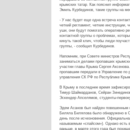
крымских татар. Как пояснил информаг
Эмиль Курбединов, такие группы на ме
- У нас будет еще одна встреча конта
четкий регламент, четкие инструкции, 
уши, они будут помогать оперативно р
контактной группы о проблемах, котор
кинуть такой клич, чтобы люди поучаст
группы, - сообщил Курбединов.
Напомним, при Совете министров Респу
заниматься делами пропавших крымских
участии главы Крыма Сергея Аксенова. 
пропавшим передали в Управление по 
управления СК РФ по Республике Крым
В Крыму в последнее время зафиксиро
Тимур Шаймарданов, Сейран Зинедино
Эскендер Апселямов, студенты-первок
Эдем Асанов был найден повешенным в
Биляла Билялова было обнаружено в 
день после исчезновения. Официальная
называемым «спайсом»). Однако есть в
раньше, в марте этого года был похищ