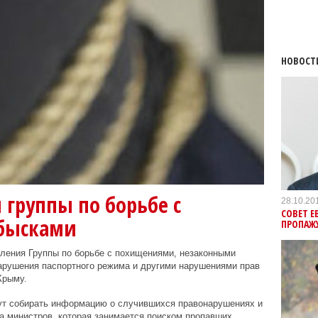
НОВОСТ
 группы по борьбе с
28.10.20
СОВЕТ Е
бысками
ПРОПАЖ
ления Группы по борьбе с похищениями, незаконными
арушения паспортного режима и другими нарушениями прав
Крыму.
дут собирать информацию о случившихся правонарушениях и
та министров, которая занимается поиском пропавших