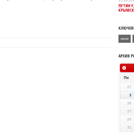
15.10.20
ПУТИН 
КРЫМСК
КЛЮЧЕВ
крым
АРХИВ Р
Пн
27
3
10
17
24
31