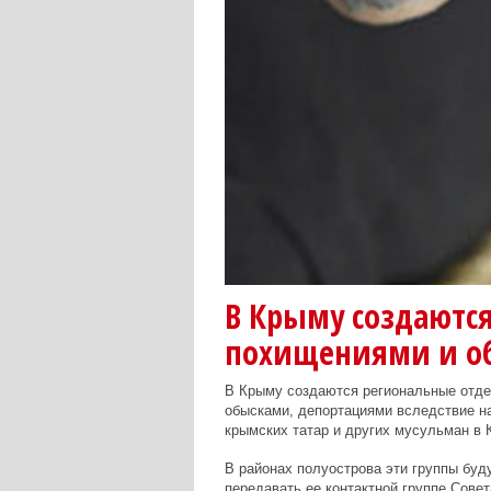
В Крыму создаются
похищениями и о
В Крыму создаются региональные отде
обысками, депортациями вследствие н
крымских татар и других мусульман в 
В районах полуострова эти группы бу
передавать ее контактной группе Сове