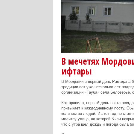
В мечетях Мордов
ифтары
В Мордовии в первый день Рамадана бы
традиции вот уже несколько лет подря
организации «Тауба» села Белозерье,
Как правило, первый день поста всегд
привыкает к каждодневному посту. Об
количество людей. И этот год не стал
молитву улица, на которой были накры
что с утра шёл дождь и погода была б