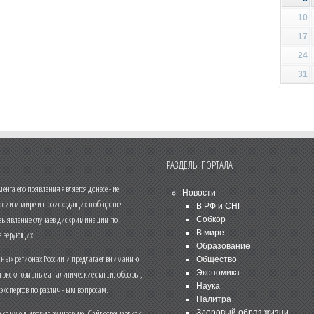
10
17
24
31
РАЗДЕЛЫ ПОРТАЛА
нта его появления является донесение
Новости
ссии и мире и происходящих в обществе
В РФ и СНГ
 выявление случаев дискриминации по
Собкор
В мире
 верующих.
Образование
чных регионах России и предлагает вниманию
Общество
и эксклюзивные аналитические статьи, обзоры,
Экономика
Наука
 экспертов по различным вопросам.
Палитра
 самую широкую аудиторию. Сайт освещает как
Здоровый образ жизни