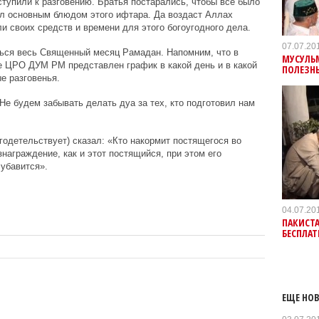
тупили к разговению. Братья постарались, чтобы всё было
ал основным блюдом этого ифтара. Да воздаст Аллах
и своих средств и времени для этого богоугодного дела.
07.07.20
ься весь Священный месяц Рамадан. Напомним, что в
МУСУЛЬМ
е ЦРО ДУМ РМ представлен график в какой день и в какой
ПОЛЕЗН
е разговенья.
е будем забывать делать дуа за тех, кто подготовил нам
годетельствует) сказал: «Кто накормит постящегося во
знаграждение, как и этот постящийся, при этом его
 убавится».
04.07.20
ПАКИСТ
БЕСПЛА
ЕЩЕ НОВ