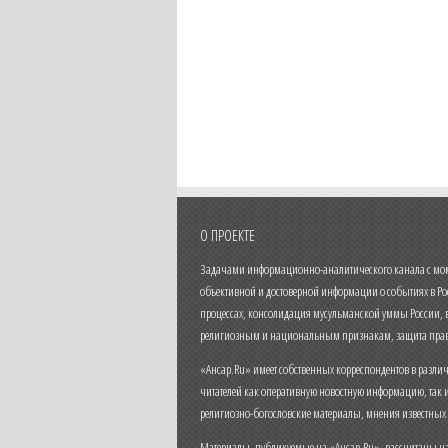
О ПРОЕКТЕ
Задачами информационно-аналитического канала с моме
объективной и достоверной информации о событиях в Ро
процессах, консолидация мусульманской уммы России,
религиозным и национальным признакам, защита прав
«Ансар.Ru» имеет собственных корреспондентов в разли
читателей как оперативную новостную информацию, так 
религиозно-богословские материалы, мнения известных
Материалы, публикуемые на «Ансар.Ru», рассчитаны на