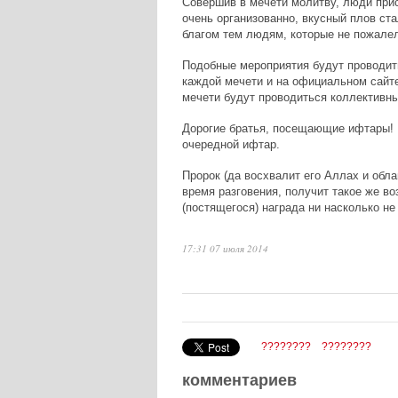
Совершив в мечети молитву, люди прис
очень организованно, вкусный плов ст
благом тем людям, которые не пожалел
Подобные мероприятия будут проводит
каждой мечети и на официальном сайт
мечети будут проводиться коллективны
Дорогие братья, посещающие ифтары! Н
очередной ифтар.
Пророк (да восхвалит его Аллах и обла
время разговения, получит такое же во
(постящегося) награда ни насколько не
17:31 07 июля 2014
????????
????????
комментариев