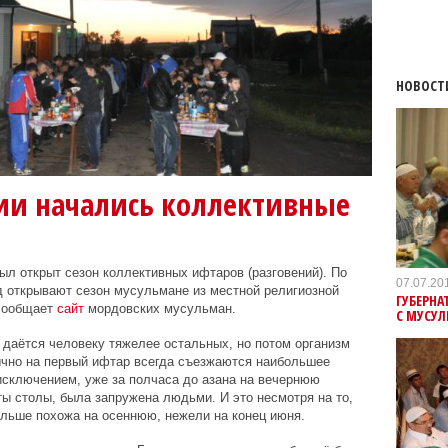
НОВОСТ
ии начались коллективные
л открыт сезон коллективных ифтаров (разговений). По
07.07.20
д открывают сезон мусульмане из местной религиозной
ГУБЕРНА
 сообщает
сайт
мордовских мусульман.
С МУСУ
а даётся человеку тяжелее остальных, но потом организм
ычно на первый ифтар всегда съезжаются наибольшее
 исключением, уже за полчаса до азана на вечернюю
ты столы, была запружена людьми. И это несмотря на то,
ольше похожа на осеннюю, нежели на конец июня.