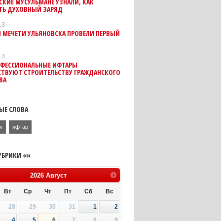
КИЕ МУСУЛЬМАНЕ УЗНАЛИ, КАК
ТЬ ДУХОВНЫЙ ЗАРЯД
13
 МЕЧЕТИ УЛЬЯНОВСКА ПРОВЕЛИ ПЕРВЫЙ
13
ФЕССИОНАЛЬНЫЕ ИФТАРЫ
СТВУЮТ СТРОИТЕЛЬСТВУ ГРАЖДАНСКОГО
ВА
ЫЕ СЛОВА
я
ифтар
УБРИКИ «»
2026
Август
Вт
Ср
Чт
Пт
Сб
Вс
28
29
30
31
1
2
4
5
6
7
8
9