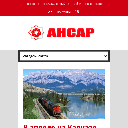
о проекте
реклама на сайте
войти
регистрация
18+
RSS
контакты
В апреле на Кавказе