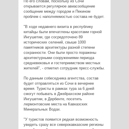
По его словам, поскольку из Сочи
открывается регулярное авиасообщение
сообщение между городом и Пекином
проблем с наполняемостью состава не будет.
"В ходе недавнего визита в республику
китайцы были впечатлены красотами горной
Ингушетии, где сосредоточено 89
исторических селений, свыше 1000
памятников архитектуры разной степени
сохранности. Они были просто поражены
архитектурными сооружениями периода
средневековья и гостеприимством местных
жителей", - отметил сотрудник пресс-службы.
По данным собеседника агентства, состав
будет отправляться из Сочи в вечернее
время. Туристы в рамках тура за 6 дней
смогут побывать в Джейрахском районе
Ингушетии, в Дербенте, посетить
лермонтовские места на Кавказских
Минеральных Водах.
"У туристов появится редкая возможность
увидеть сразу все северокавказские регионы