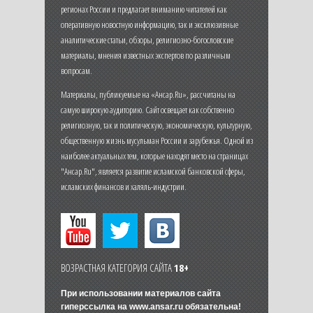
регионах России и предлагает вниманию читателей как
оперативную новостную информацию, так и эксклюзивные
аналитические статьи, обзоры, религиозно-богословские
материалы, мнения известных экспертов по различным
вопросам.
Материалы, публикуемые на «Ансар.Ru», рассчитаны на
самую широкую аудиторию. Сайт освещает как собственно
религиозную, так и политическую, экономическую, культурную,
общественную жизнь мусульман России и зарубежья. Одной из
наиболее актуальных тем, которые находят место на страницах
"Ансар.Ru", является развитие исламской банковской сферы,
исламских финансов и халяль-индустрии.
ВОЗРАСТНАЯ КАТЕГОРИЯ САЙТА
18+
При использовании материалов сайта
гиперссылка на
www.ansar.ru
обязательна!