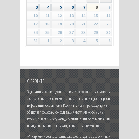
3
4
5
6
7
8
9
10
11
12
13
14
15
16
17
18
19
20
21
22
23
24
25
26
27
28
29
30
31
1
2
3
4
5
6
О ПРОЕКТЕ
Задачами информационно-аналитического канала с момента
его появления является донесение объективной и достоверной
информации о событиях в России и мире и происходящих в
обществе процессах, консолидация мусульманской уммы
России, выявление случаев дискриминации по религиозным
и национальным признакам, защита прав верующих.
«Ансар.Ru» имеет собственных корреспондентов в различных