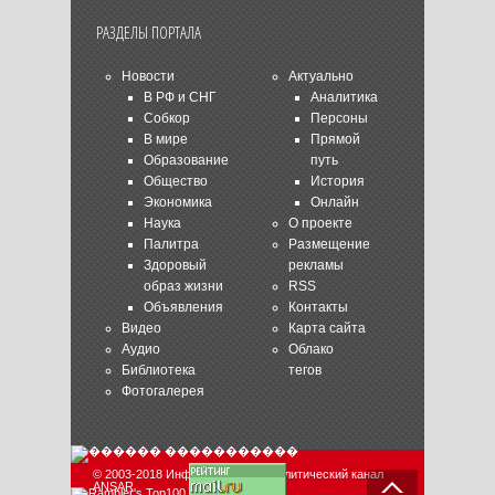
РАЗДЕЛЫ ПОРТАЛА
Новости
Актуально
В РФ и СНГ
Аналитика
Собкор
Персоны
В мире
Прямой
Образование
путь
Общество
История
Экономика
Онлайн
Наука
О проекте
Палитра
Размещение
Здоровый
рекламы
образ жизни
RSS
Объявления
Контакты
Видео
Карта сайта
Аудио
Облако
Библиотека
тегов
Фотогалерея
© 2003-2018 Информационно-аналитический канал
ANSAR