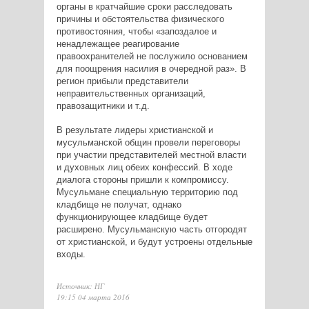
органы в кратчайшие сроки расследовать
причины и обстоятельства физического
противостояния, чтобы «запоздалое и
ненадлежащее реагирование
правоохранителей не послужило основанием
для поощрения насилия в очередной раз». В
регион прибыли представители
неправительственных организаций,
правозащитники и т.д.
В результате лидеры христианской и
мусульманской общин провели переговоры
при участии представителей местной власти
и духовных лиц обеих конфессий. В ходе
диалога стороны пришли к компромиссу.
Мусульмане специальную территорию под
кладбище не получат, однако
функционирующее кладбище будет
расширено. Мусульманскую часть отгородят
от христианской, и будут устроены отдельные
входы.
Источник: НГ
19:15 04 марта 2016