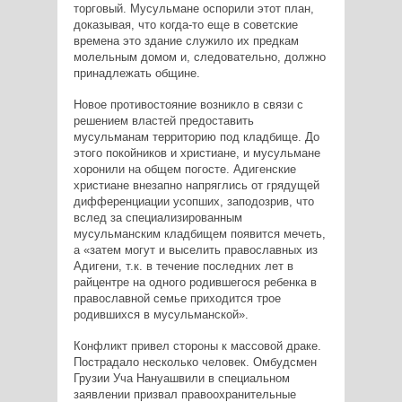
торговый. Мусульмане оспорили этот план,
доказывая, что когда-то еще в советские
времена это здание служило их предкам
молельным домом и, следовательно, должно
принадлежать общине.
Новое противостояние возникло в связи с
решением властей предоставить
мусульманам территорию под кладбище. До
этого покойников и христиане, и мусульмане
хоронили на общем погосте. Адигенские
христиане внезапно напряглись от грядущей
дифференциации усопших, заподозрив, что
вслед за специализированным
мусульманским кладбищем появится мечеть,
а «затем могут и выселить православных из
Адигени, т.к. в течение последних лет в
райцентре на одного родившегося ребенка в
православной семье приходится трое
родившихся в мусульманской».
Конфликт привел стороны к массовой драке.
Пострадало несколько человек. Омбудсмен
Грузии Уча Нануашвили в специальном
заявлении призвал правоохранительные