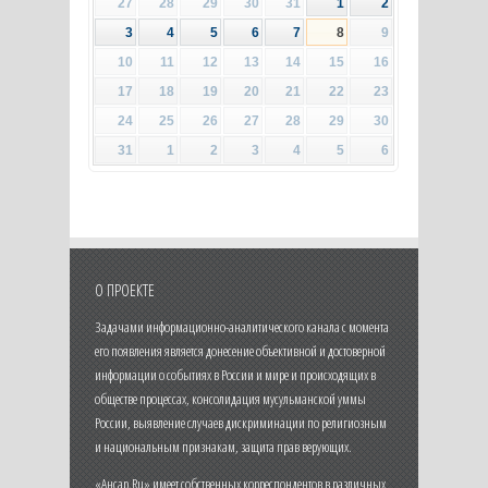
27
28
29
30
31
1
2
3
4
5
6
7
8
9
10
11
12
13
14
15
16
17
18
19
20
21
22
23
24
25
26
27
28
29
30
31
1
2
3
4
5
6
О ПРОЕКТЕ
Задачами информационно-аналитического канала с момента
его появления является донесение объективной и достоверной
информации о событиях в России и мире и происходящих в
обществе процессах, консолидация мусульманской уммы
России, выявление случаев дискриминации по религиозным
и национальным признакам, защита прав верующих.
«Ансар.Ru» имеет собственных корреспондентов в различных