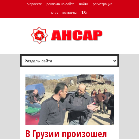
о проекте
реклама на сайте
войти
регистрация
18+
RSS
контакты
В Грузии произошел