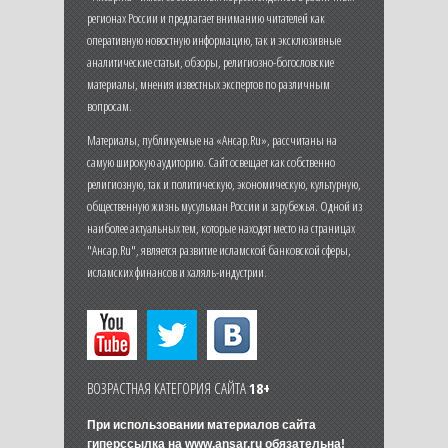
регионах России и предлагает вниманию читателей как
оперативную новостную информацию, так и эксклюзивные
аналитические статьи, обзоры, религиозно-богословские
материалы, мнения известных экспертов по различным
вопросам.
Материалы, публикуемые на «Ансар.Ru», рассчитаны на
самую широкую аудиторию. Сайт освещает как собственно
религиозную, так и политическую, экономическую, культурную,
общественную жизнь мусульман России и зарубежья. Одной из
наиболее актуальных тем, которые находят место на страницах
"Ансар.Ru", является развитие исламской банковской сферы,
исламских финансов и халяль-индустрии.
ВОЗРАСТНАЯ КАТЕГОРИЯ САЙТА
18+
При использовании материалов сайта
гиперссылка на
www.ansar.ru
обязательна!