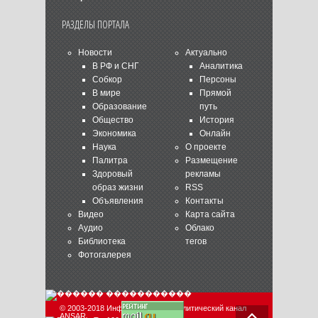
РАЗДЕЛЫ ПОРТАЛА
Новости
Актуально
В РФ и СНГ
Аналитика
Собкор
Персоны
В мире
Прямой
Образование
путь
Общество
История
Экономика
Онлайн
Наука
О проекте
Палитра
Размещение
Здоровый
рекламы
образ жизни
RSS
Объявления
Контакты
Видео
Карта сайта
Аудио
Облако
Библиотека
тегов
Фотогалерея
© 2003-2018 Информационно-аналитический канал
ANSAR