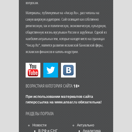
вопросам.
Материалы, публикуемые на «Ансар.Ru», рассчитаны на
самую широкую аудиторию. Сайт освещает как собственно
религиозную, так и политическую, экономическую, культурную,
общественную жизнь мусульман России и зарубежья. Одной из
наиболее актуальных тем, которые находят место на страницах
"Ансар.Ru", является развитие исламской банковской сферы,
исламских финансов и халяль-индустрии.
ВОЗРАСТНАЯ КАТЕГОРИЯ САЙТА
18+
При использовании материалов сайта
гиперссылка на
www.ansar.ru
обязательна!
РАЗДЕЛЫ ПОРТАЛА
Новости
Актуально
В РФ и СНГ
Аналитика