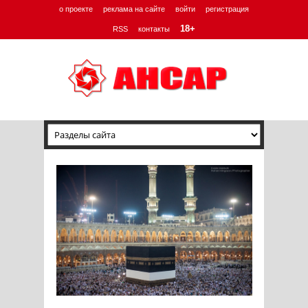
о проекте
реклама на сайте
войти
регистрация
18+
RSS
контакты