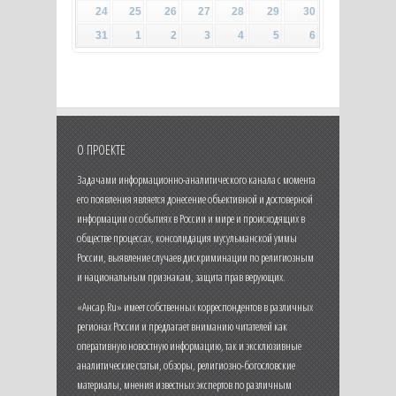
24
25
26
27
28
29
30
31
1
2
3
4
5
6
О ПРОЕКТЕ
Задачами информационно-аналитического канала с момента
его появления является донесение объективной и достоверной
информации о событиях в России и мире и происходящих в
обществе процессах, консолидация мусульманской уммы
России, выявление случаев дискриминации по религиозным
и национальным признакам, защита прав верующих.
«Ансар.Ru» имеет собственных корреспондентов в различных
регионах России и предлагает вниманию читателей как
оперативную новостную информацию, так и эксклюзивные
аналитические статьи, обзоры, религиозно-богословские
материалы, мнения известных экспертов по различным