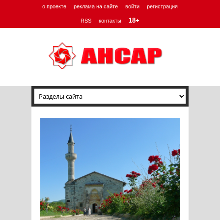
о проекте
реклама на сайте
войти
регистрация
18+
RSS
контакты