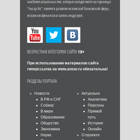
наиболее актуальных тем, которые находят место на страницах
"Ансар.Ru", является развитие исламской банковской сферы,
исламских финансов и халяль-индустрии.
ВОЗРАСТНАЯ КАТЕГОРИЯ САЙТА
18+
При использовании материалов сайта
гиперссылка на
www.ansar.ru
обязательна!
РАЗДЕЛЫ ПОРТАЛА
Новости
Актуально
В РФ и СНГ
Аналитика
Собкор
Персоны
В мире
Прямой
Образование
путь
Общество
История
Экономика
Онлайн
Наука
О проекте