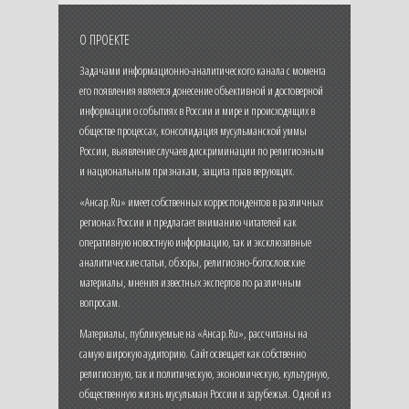
О ПРОЕКТЕ
Задачами информационно-аналитического канала с момента
его появления является донесение объективной и достоверной
информации о событиях в России и мире и происходящих в
обществе процессах, консолидация мусульманской уммы
России, выявление случаев дискриминации по религиозным
и национальным признакам, защита прав верующих.
«Ансар.Ru» имеет собственных корреспондентов в различных
регионах России и предлагает вниманию читателей как
оперативную новостную информацию, так и эксклюзивные
аналитические статьи, обзоры, религиозно-богословские
материалы, мнения известных экспертов по различным
вопросам.
Материалы, публикуемые на «Ансар.Ru», рассчитаны на
самую широкую аудиторию. Сайт освещает как собственно
религиозную, так и политическую, экономическую, культурную,
общественную жизнь мусульман России и зарубежья. Одной из