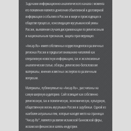
Задачами информационно-аналитического канала с момента
его появления является донесение объективной и достоверной
информации о событиях в России и мире и происходящих в
обществе процессах, консолидация мусульманской уммы
России, выявление случаев дискриминации по религиозным
и национальным признакам, защита прав верующих.
«Ансар.Ru» имеет собственных корреспондентов в различных
регионах России и предлагает вниманию читателей как
оперативную новостную информацию, так и эксклюзивные
аналитические статьи, обзоры, религиозно-богословские
материалы, мнения известных экспертов по различным
вопросам.
Материалы, публикуемые на «Ансар.Ru», рассчитаны на
самую широкую аудиторию. Сайт освещает как собственно
религиозную, так и политическую, экономическую, культурную,
общественную жизнь мусульман России и зарубежья. Одной из
наиболее актуальных тем, которые находят место на страницах
"Ансар.Ru", является развитие исламской банковской сферы,
исламских финансов и халяль-индустрии.