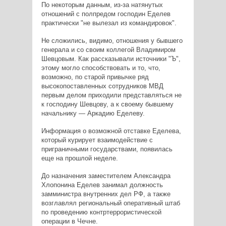
По некоторым данным, из-за натянутых
отношений с полпредом господин Еделев
практически "не вылезал из командировок".
Не сложились, видимо, отношения у бывшего
генерала и со своим коллегой Владимиром
Шевцовым. Как рассказывали источники "Ъ",
этому могло способствовать и то, что,
возможно, по старой привычке ряд
высокопоставленных сотрудников МВД
первым делом приходили представляться не
к господину Шевцову, а к своему бывшему
начальнику — Аркадию Еделеву.
Информация о возможной отставке Еделева,
который курирует взаимодействие с
приграничными государствами, появилась
еще на прошлой неделе.
До назначения заместителем Александра
Хлопонина Еделев занимал должность
замминистра внутренних дел РФ, а также
возглавлял региональный оперативный штаб
по проведению контртеррористической
операции в Чечне.