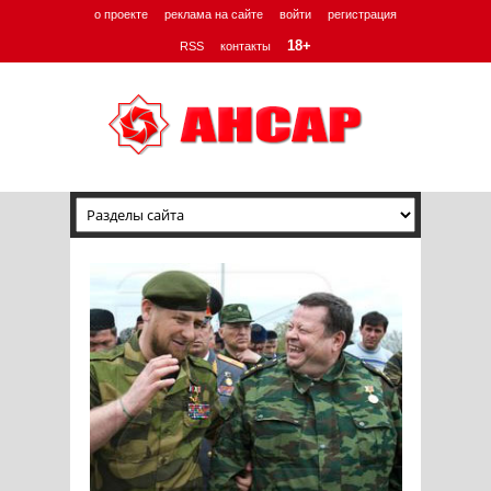
о проекте
реклама на сайте
войти
регистрация
18+
RSS
контакты