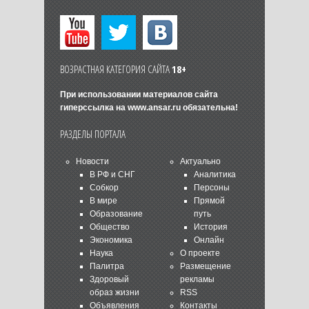
ВОЗРАСТНАЯ КАТЕГОРИЯ САЙТА
18+
При использовании материалов сайта
гиперссылка на
www.ansar.ru
обязательна!
РАЗДЕЛЫ ПОРТАЛА
Новости
Актуально
В РФ и СНГ
Аналитика
Собкор
Персоны
В мире
Прямой
Образование
путь
Общество
История
Экономика
Онлайн
Наука
О проекте
Палитра
Размещение
Здоровый
рекламы
образ жизни
RSS
Объявления
Контакты