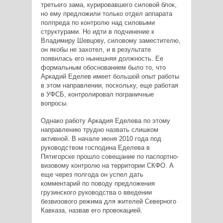
третьего зама, курировавшего силовой блок,
но ему предложили только отдел аппарата
полпреда по контролю над силовыми
структурами. Но идти в подчинение к
Владимиру Шевцову, силовому заместителю,
он якобы не захотел, и в результате
появилась его нынешняя должность. Ее
формальным обоснованием было то, что
Аркадий Еделев имеет большой опыт работы
в этом направлении, поскольку, еще работая
в УФСБ, контролировал пограничные
вопросы.
Однако работу Аркадия Еделева по этому
направлению трудно назвать слишком
активной. В начале июня 2010 года под
руководством господина Еделева в
Пятигорске прошло совещание по паспортно-
визовому контролю на территории СКФО. А
еще через полгода он успел дать
комментарий по поводу предложения
грузинского руководства о введении
безвизового режима для жителей Северного
Кавказа, назвав его провокацией.