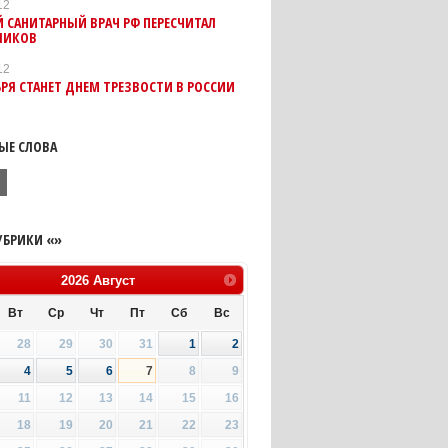
12
 САНИТАРНЫЙ ВРАЧ РФ ПЕРЕСЧИТАЛ
ЛИКОВ
12
БРЯ СТАНЕТ ДНЕМ ТРЕЗВОСТИ В РОССИИ
ЫЕ СЛОВА
ь
УБРИКИ «»
2026
Август
Вт
Ср
Чт
Пт
Сб
Вс
28
29
30
31
1
2
4
5
6
7
8
9
11
12
13
14
15
16
18
19
20
21
22
23