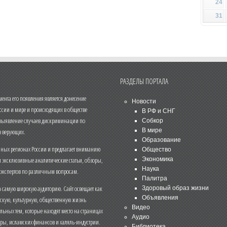
24
31
РАЗДЕЛЫ ПОРТАЛА
нта его появления является донесение
Новости
ссии и мире и происходящих в обществе
В РФ и СНГ
 выявление случаев дискриминации по
Собкор
В мире
 верующих.
Образование
чных регионах России и предлагает вниманию
Общество
и эксклюзивные аналитические статьи, обзоры,
Экономика
Наука
 экспертов по различным вопросам.
Палитра
 самую широкую аудиторию. Сайт освещает как
Здоровый образ жизни
Объявления
ескую, культурную, общественную жизнь
Видео
льных тем, которые находят место на страницах
Аудио
еры, исламских финансов и халяль-индустрии.
Библиотека