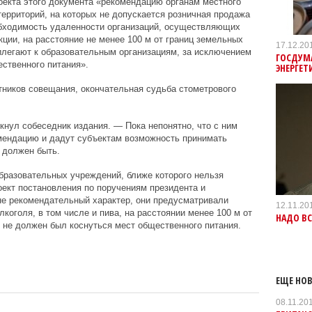
оекта этого документа «рекомендацию органам местного
территорий, на которых не допускается розничная продажа
обходимость удаленности организаций, осуществляющих
ции, на расстояние не менее 100 м от границ земельных
17.12.20
илегают к образовательным организациям, за исключением
ГОСДУМА
ственного питания».
ЭНЕРГЕТ
тников совещания, окончательная судьба стометрового
нул собеседник издания. — Пока непонятно, что с ним
омендацию и дадут субъектам возможность принимать
 должен быть.
образовательных учреждений, ближе которого нельзя
оект постановления по поручениям президента и
не рекомендательный характер, они предусматривали
12.11.20
коголя, в том числе и пива, на расстоянии менее 100 м от
НАДО ВС
т не должен был коснуться мест общественного питания.
ЕЩЕ НОВ
08.11.20