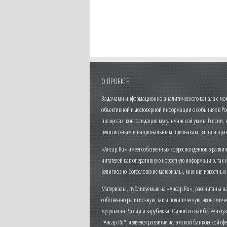
О ПРОЕКТЕ
Задачами информационно-аналитического канала с моме
объективной и достоверной информации о событиях в Ро
процессах, консолидация мусульманской уммы России,
религиозным и национальным признакам, защита прав
«Ансар.Ru» имеет собственных корреспондентов в разли
читателей как оперативную новостную информацию, так 
религиозно-богословские материалы, мнения известных
Материалы, публикуемые на «Ансар.Ru», рассчитаны на
собственно религиозную, так и политическую, экономич
мусульман России и зарубежья. Одной из наиболее актуа
"Ансар.Ru", является развитие исламской банковской сф