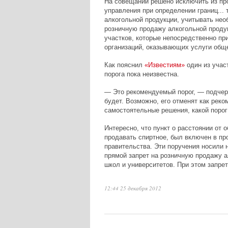
На совещании решено исключить из пр
управления при определении границ... 
алкогольной продукции, учитывать не
розничную продажу алкогольной продук
участков, которые непосредственно пр
организаций, оказывающих услуги обще
Как пояснил
«Известиям»
один из учас
порога пока неизвестна.
— Это рекомендуемый порог, — подчерк
будет. Возможно, его отменят как рек
самостоятельные решения, какой порог
Интересно, что пункт о расстоянии от 
продавать спиртное, был включен в пр
правительства. Эти поручения носили 
прямой запрет на розничную продажу ал
школ и университетов. При этом запре
12:44 25 декабря 2012