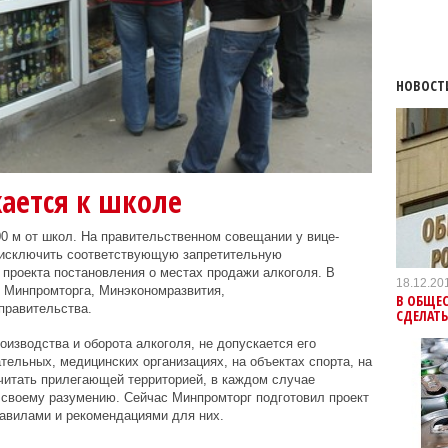
НОВОСТ
ается к школе
0 м от школ. На правительственном совещании у вице-
 исключить соответствующую запретительную
проекта постановления о местах продажи алкоголя. В
18.12.20
 Минпромторга, Минэкономразвития,
В ОБЩЕ
правительства.
СДЕЛАТЬ
оизводства и оборота алкоголя, не допускается его
тельных, медицинских организациях, на объектах спорта, на
читать прилегающей территорией, в каждом случае
 своему разумению. Сейчас Минпромторг подготовил проект
авилами и рекомендациями для них.