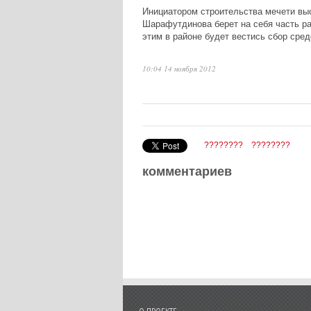
Инициатором строительства мечети выс
Шарафутдинова берет на себя часть р
этим в районе будет вестись сбор сред
10:04 14 ноября 2012
????????
????????
комментариев