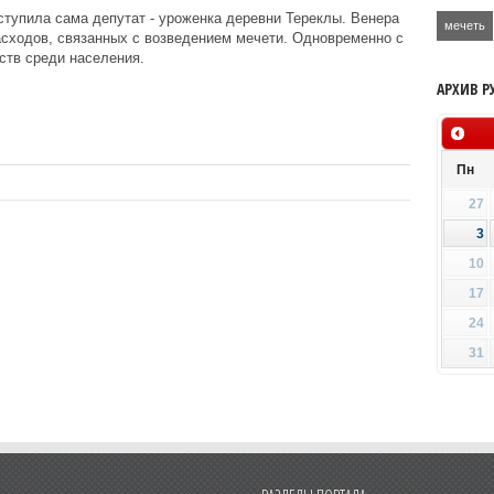
тупила сама депутат - уроженка деревни Тереклы. Венера
мечеть
асходов, связанных с возведением мечети. Одновременно с
ств среди населения.
АРХИВ Р
Пн
27
3
10
17
24
31