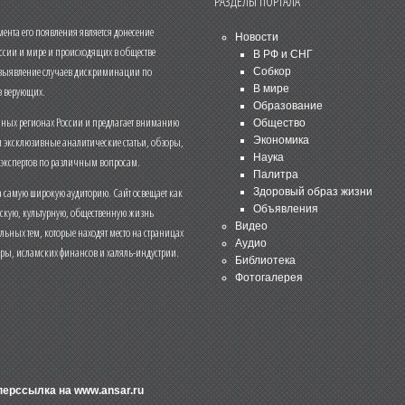
РАЗДЕЛЫ ПОРТАЛА
нта его появления является донесение
Новости
ссии и мире и происходящих в обществе
В РФ и СНГ
 выявление случаев дискриминации по
Собкор
В мире
 верующих.
Образование
чных регионах России и предлагает вниманию
Общество
и эксклюзивные аналитические статьи, обзоры,
Экономика
Наука
 экспертов по различным вопросам.
Палитра
 самую широкую аудиторию. Сайт освещает как
Здоровый образ жизни
Объявления
ескую, культурную, общественную жизнь
Видео
льных тем, которые находят место на страницах
Аудио
еры, исламских финансов и халяль-индустрии.
Библиотека
Фотогалерея
иперссылка на
www.ansar.ru