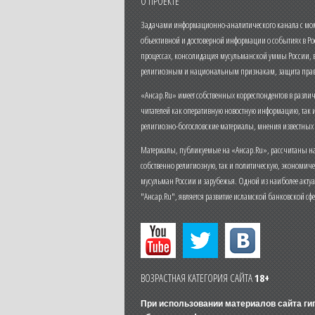
О ПРОЕКТЕ
Задачами информационно-аналитического канала с моме
объективной и достоверной информации о событиях в Ро
процессах, консолидация мусульманской уммы России,
религиозным и национальным признакам, защита прав
«Ансар.Ru» имеет собственных корреспондентов в разли
читателей как оперативную новостную информацию, так 
религиозно-богословские материалы, мнения известных
Материалы, публикуемые на «Ансар.Ru», рассчитаны на
собственно религиозную, так и политическую, экономич
мусульман России и зарубежья. Одной из наиболее актуа
"Ансар.Ru", является развитие исламской банковской сф
ВОЗРАСТНАЯ КАТЕГОРИЯ САЙТА
18+
При использовании материалов сайта г