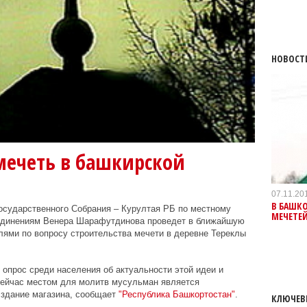
НОВОСТ
мечеть в башкирской
07.11.20
В БАШК
осударственного Собрания – Курултая РБ по местному
МЕЧЕТЕ
динениям Венера Шарафутдинова проведет в ближайшую
елями по вопросу строительства мечети в деревне Тереклы
 опрос среди населения об актуальности этой идеи и
Сейчас местом для молитв мусульман является
здание магазина, сообщает
"Республика Башкортостан"
.
КЛЮЧЕВ