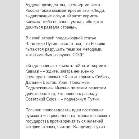
Будучи президентом, премьер-министр
России также комментировал это: «Люди,
выдвигающие лозунг «Хватит кормить
Кавказ», либо не очень умны, либо хотят
добиться развала страны».
В своей второй предвыборной статье
Владимир Путин писал о том, что Россию
пытаются разрушить теми же методами,
которыми был разрушен СССР.
«Когда начинают кричать: «Хватит кормить
Кавказ!» – ждите, завтра неизбежно
последует призыв: «Хватит кормить Сибирь,
Дальний Восток, Урал, Поволжье,
Подмосковье». Именно по таким рецептам
действовали те, кто привел к распаду
Советский Союз», – подчеркнул Путин.
Попытки проповедовать идеи построения
русского «национального», моноэтнического
государства противоречат тысячелетней
истории страны, считает Владимир Путин..