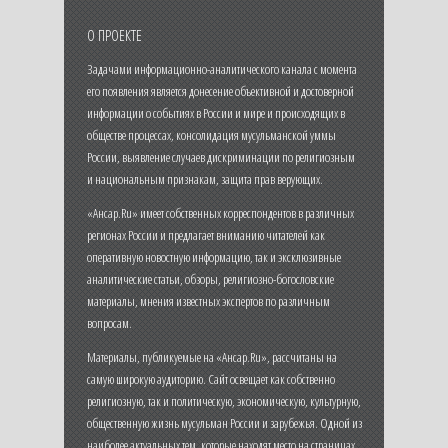
О ПРОЕКТЕ
Задачами информационно-аналитического канала с момента
его появления является донесение объективной и достоверной
информации о событиях в России и мире и происходящих в
обществе процессах, консолидация мусульманской уммы
России, выявление случаев дискриминации по религиозным
и национальным признакам, защита прав верующих.
«Ансар.Ru» имеет собственных корреспондентов в различных
регионах России и предлагает вниманию читателей как
оперативную новостную информацию, так и эксклюзивные
аналитические статьи, обзоры, религиозно-богословские
материалы, мнения известных экспертов по различным
вопросам.
Материалы, публикуемые на «Ансар.Ru», рассчитаны на
самую широкую аудиторию. Сайт освещает как собственно
религиозную, так и политическую, экономическую, культурную,
общественную жизнь мусульман России и зарубежья. Одной из
наиболее актуальных тем, которые находят место на страницах