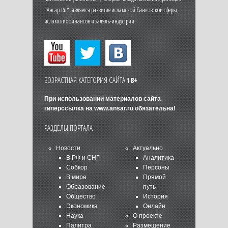
"Ансар.Ru", является развитие исламской банковской сферы,
исламских финансов и халяль-индустрии.
ВОЗРАСТНАЯ КАТЕГОРИЯ САЙТА
18+
При использовании материалов сайта
гиперссылка на
www.ansar.ru
обязательна!
РАЗДЕЛЫ ПОРТАЛА
Новости
Актуально
В РФ и СНГ
Аналитика
Собкор
Персоны
В мире
Прямой
Образование
путь
Общество
История
Экономика
Онлайн
Наука
О проекте
Палитра
Размещение