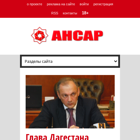
о проекте
реклама на сайте
войти
регистрация
18+
RSS
контакты
Глава Дагестана