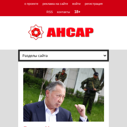
о проекте
реклама на сайте
войти
регистрация
18+
RSS
контакты