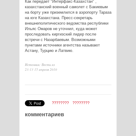
Как передает "Интерфакс-Казахстан" ,
казахстанский военный самолет с Бакиевым
на борту уже приземлился в аэропорту Тараза
на юге Казахстана. Пресс-секретарь
внешнеполитического ведомства республики
Ильяс Омаров не уточнил, куда может
проследовать киргизский лидер после
встречи с Назарбаевым. Возможными
пунктами источники агентства называют
Астану, Турцию и Латвию.
Источник: Вести.кз
23:13 15 апреля 2010
????????
????????
комментариев