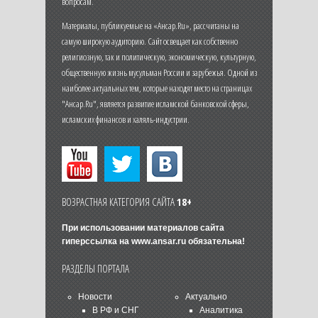
вопросам.
Материалы, публикуемые на «Ансар.Ru», рассчитаны на
самую широкую аудиторию. Сайт освещает как собственно
религиозную, так и политическую, экономическую, культурную,
общественную жизнь мусульман России и зарубежья. Одной из
наиболее актуальных тем, которые находят место на страницах
"Ансар.Ru", является развитие исламской банковской сферы,
исламских финансов и халяль-индустрии.
ВОЗРАСТНАЯ КАТЕГОРИЯ САЙТА
18+
При использовании материалов сайта
гиперссылка на
www.ansar.ru
обязательна!
РАЗДЕЛЫ ПОРТАЛА
Новости
Актуально
В РФ и СНГ
Аналитика