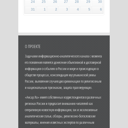
24
25
26
27
28
29
30
31
1
2
3
4
5
6
О ПРОЕКТЕ
Задачами информационно-аналитического канала с момента
его появления является донесение объективной и достоверной
информации о событиях в России и мире и происходящих в
обществе процессах, консолидация мусульманской уммы
России, выявление случаев дискриминации по религиозным
и национальным признакам, защита прав верующих.
«Ансар.Ru» имеет собственных корреспондентов в различных
регионах России и предлагает вниманию читателей как
оперативную новостную информацию, так и эксклюзивные
аналитические статьи, обзоры, религиозно-богословские
материалы, мнения известных экспертов по различным