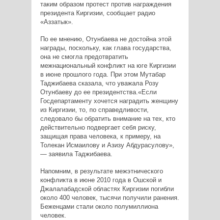
таким образом протест против награждения
президента Киргизии, сообщает радио
«Аззатык».
По ее мнению, Отунбаева не достойна этой
награды, поскольку, как глава государства,
она не смогла предотвратить
межнациональный конфликт на юге Киргизии
в июне прошлого года. При этом Мутабар
Таджибаева сказала, что уважала Розу
Отунбаеву до ее президентства.«Если
Госдепартаменту хочется наградить женщину
из Киргизии, то, по справедливости,
следовало бы обратить внимание на тех, кто
действительно подвергает себя риску,
защищая права человека, к примеру, на
Толекан Исмаилову и Азизу Абдурасулову»,
— заявила Таджибаева.
Напомним, в результате межэтнического
конфликта в июне 2010 года в Ошской и
Джалалабадской областях Киргизии погибли
около 400 человек, тысячи получили ранения.
Беженцами стали около полумиллиона
человек.