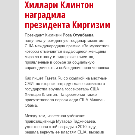
Хиллари Клинтон
наградила
президента Киргизии
Президент Киргизии
Роза Отунбаева
получила учрежденную госдепартаментом
США международную премию «За мужество»,
которой отмечаются выдающиеся женщины
мира за отвагу и лидерские качества,
проявленные в борьбе за социальную
справедливость и соблюдение прав человека.
Как пишет Газета.Ru со ссылкой на местные
СМИ, во вторник награду главе киргизского
государства вручила госсекретарь США
Хиллари Клинтон. На церемонии также
присутствовала первая леди США Мишель
Обама.
Между тем, известная узбекская
правозащитница Мутабар Таджибаева,
удостоенная этой награды в 2010 году,
решила вернуть ее властям США, выразив