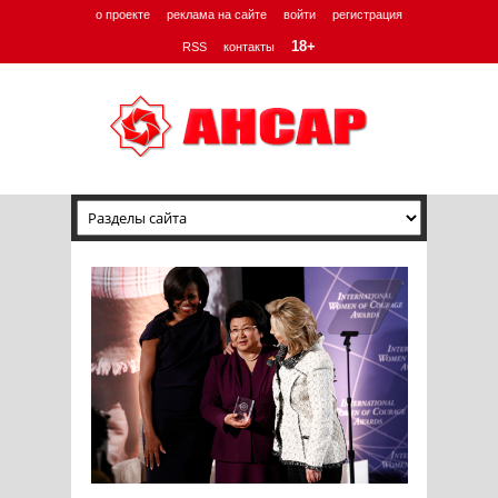
о проекте
реклама на сайте
войти
регистрация
18+
RSS
контакты