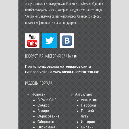
общественную жизнь мусульман России и зарубежья. Одной из
наиболее актуальных тем, которые находят место на страницах
"Ансар.Ru", является развитие исламской банковской сферы,
исламских финансов и халяль-индустрии.
ВОЗРАСТНАЯ КАТЕГОРИЯ САЙТА
18+
При использовании материалов сайта
гиперссылка на
www.ansar.ru
обязательна!
РАЗДЕЛЫ ПОРТАЛА
Новости
Актуально
В РФ и СНГ
Аналитика
Собкор
Персоны
В мире
Прямой
Образование
путь
Общество
История
Экономика
Онлайн