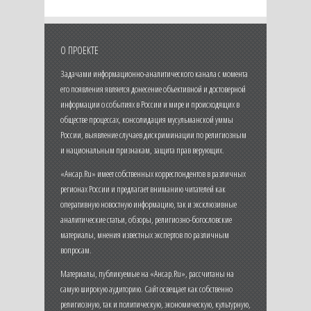
О ПРОЕКТЕ
Задачами информационно-аналитического канала с момента
его появления является донесение объективной и достоверной
информации о событиях в России и мире и происходящих в
обществе процессах, консолидация мусульманской уммы
России, выявление случаев дискриминации по религиозным
и национальным признакам, защита прав верующих.
«Ансар.Ru» имеет собственных корреспондентов в различных
регионах России и предлагает вниманию читателей как
оперативную новостную информацию, так и эксклюзивные
аналитические статьи, обзоры, религиозно-богословские
материалы, мнения известных экспертов по различным
вопросам.
Материалы, публикуемые на «Ансар.Ru», рассчитаны на
самую широкую аудиторию. Сайт освещает как собственно
религиозную, так и политическую, экономическую, культурную,