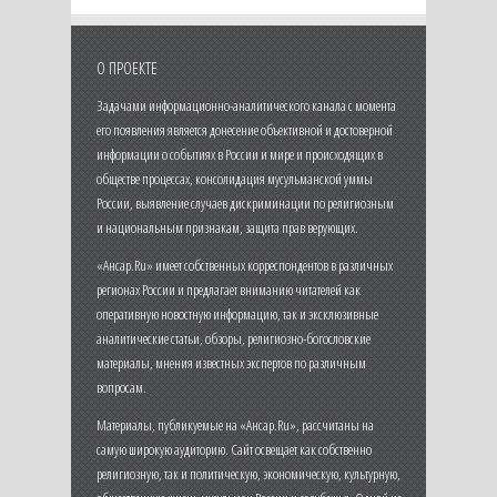
О ПРОЕКТЕ
Задачами информационно-аналитического канала с момента
его появления является донесение объективной и достоверной
информации о событиях в России и мире и происходящих в
обществе процессах, консолидация мусульманской уммы
России, выявление случаев дискриминации по религиозным
и национальным признакам, защита прав верующих.
«Ансар.Ru» имеет собственных корреспондентов в различных
регионах России и предлагает вниманию читателей как
оперативную новостную информацию, так и эксклюзивные
аналитические статьи, обзоры, религиозно-богословские
материалы, мнения известных экспертов по различным
вопросам.
Материалы, публикуемые на «Ансар.Ru», рассчитаны на
самую широкую аудиторию. Сайт освещает как собственно
религиозную, так и политическую, экономическую, культурную,