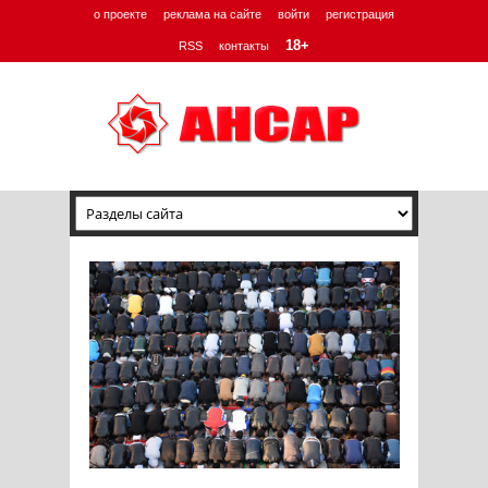
о проекте
реклама на сайте
войти
регистрация
18+
RSS
контакты