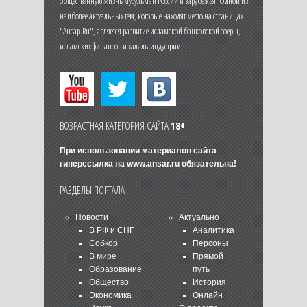
общественную жизнь мусульман России и зарубежья. Одной из
наиболее актуальных тем, которые находят место на страницах
"Ансар.Ru", является развитие исламской банковской сферы,
исламских финансов и халяль-индустрии.
ВОЗРАСТНАЯ КАТЕГОРИЯ САЙТА
18+
При использовании материалов сайта
гиперссылка на
www.ansar.ru
обязательна!
РАЗДЕЛЫ ПОРТАЛА
Новости
Актуально
В РФ и СНГ
Аналитика
Собкор
Персоны
В мире
Прямой
Образование
путь
Общество
История
Экономика
Онлайн