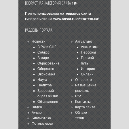
ВОЗРАСТНАЯ КАТЕГОРИЯ САЙТА
18+
При использовании материалов сайта
гиперссылка на
www.ansar.ru
обязательна!
РАЗДЕЛЫ ПОРТАЛА
Новости
Актуально
В РФ и СНГ
Аналитика
Собкор
Персоны
В мире
Прямой
Образование
путь
Общество
История
Экономика
Онлайн
Наука
О проекте
Палитра
Размещение
Здоровый
рекламы
образ жизни
RSS
Объявления
Контакты
Видео
Карта сайта
Аудио
Облако
Библиотека
тегов
Фотогалерея