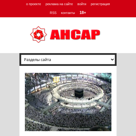
о проекте
реклама на сайте
войти
регистрация
18+
RSS
контакты