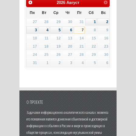
2026
Август
Пн
Вт
Ср
Чт
Пт
Сб
Вс
27
28
29
30
31
1
2
3
4
5
6
7
8
9
10
11
12
13
14
15
16
17
18
19
20
21
22
23
24
25
26
27
28
29
30
31
1
2
3
4
5
6
О ПРОЕКТЕ
Задачами информационно-аналитического канала с момента
его появления является донесение объективной и достоверной
информации о событиях в России и мире и происходящих в
обществе процессах, консолидация мусульманской уммы