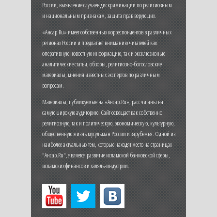
России, выявление случаев дискриминации по религиозным
и национальным признакам, защита прав верующих.
«Ансар.Ru» имеет собственных корреспондентов в различных
регионах России и предлагает вниманию читателей как
оперативную новостную информацию, так и эксклюзивные
аналитические статьи, обзоры, религиозно-богословские
материалы, мнения известных экспертов по различным
вопросам.
Материалы, публикуемые на «Ансар.Ru», рассчитаны на
самую широкую аудиторию. Сайт освещает как собственно
религиозную, так и политическую, экономическую, культурную,
общественную жизнь мусульман России и зарубежья. Одной из
наиболее актуальных тем, которые находят место на страницах
"Ансар.Ru", является развитие исламской банковской сферы,
исламских финансов и халяль-индустрии.