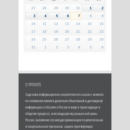
27
28
29
30
31
1
2
3
4
5
6
7
8
9
10
11
12
13
14
15
16
17
18
19
20
21
22
23
24
25
26
27
28
29
30
31
1
2
3
4
5
6
О ПРОЕКТЕ
Задачами информационно-аналитического канала с момента
его появления является донесение объективной и достоверной
информации о событиях в России и мире и происходящих в
обществе процессах, консолидация мусульманской уммы
России, выявление случаев дискриминации по религиозным
и национальным признакам, защита прав верующих.