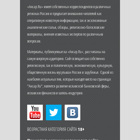
«Ансар.Ru» имеет собственных корреспондентов в различных
регионах России и предлагает вниманию читателей как
оперативную новостную информацию, так и эксклюзивные
аналитические статьи, обзоры, религиозно-богословские
материалы, мнения известных экспертов по различным
вопросам.
Материалы, публикуемые на «Ансар.Ru», рассчитаны на
самую широкую аудиторию. Сайт освещает как собственно
религиозную, так и политическую, экономическую, культурную,
общественную жизнь мусульман России и зарубежья. Одной из
наиболее актуальных тем, которые находят место на страницах
"Ансар.Ru", является развитие исламской банковской сферы,
исламских финансов и халяль-индустрии.
ВОЗРАСТНАЯ КАТЕГОРИЯ САЙТА
18+