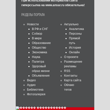
При использовании материалов сайта
гиперссылка на
www.ansar.ru
обязательна!
РАЗДЕЛЫ ПОРТАЛА
Новости
Актуально
В РФ и СНГ
Аналитика
Собкор
Персоны
В мире
Прямой
Образование
путь
Общество
История
Экономика
Онлайн
Наука
О проекте
Палитра
Размещение
Здоровый
рекламы
образ жизни
RSS
Объявления
Контакты
Видео
Карта сайта
Аудио
Облако
Библиотека
тегов
Фотогалерея