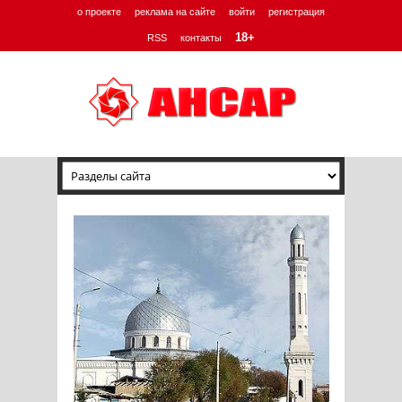
о проекте
реклама на сайте
войти
регистрация
18+
RSS
контакты