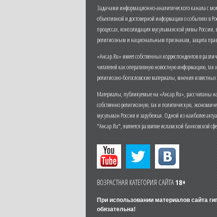
Задачами информационно-аналитического канала с моме
объективной и достоверной информации о событиях в Ро
процессах, консолидация мусульманской уммы России,
религиозным и национальным признакам, защита прав
«Ансар.Ru» имеет собственных корреспондентов в разли
читателей как оперативную новостную информацию, так 
религиозно-богословские материалы, мнения известных
Материалы, публикуемые на «Ансар.Ru», рассчитаны на
собственно религиозную, так и политическую, экономич
мусульман России и зарубежья. Одной из наиболее актуа
"Ансар.Ru", является развитие исламской банковской сф
ВОЗРАСТНАЯ КАТЕГОРИЯ САЙТА
18+
При использовании материалов сайта г
обязательна!