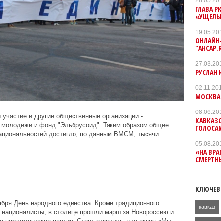
28.05.20
ГЛАВА Р
«УЩЕЛЬ
19.05.20
ОНЛАЙН
"АНСАР.
27.03.20
РУСЛАН 
02.11.20
МОСКВА
08.06.20
участие и другие общественные организации -
КАВКАЗ
 молодежи и фонд "Эльбрусоид". Таким образом общее
ГОЛОСА
циональностей достигло, по данным ВМСМ, тысячи.
05.08.20
«НА ВРА
СМЕРТН
КЛЮЧЕВ
ября День народного единства. Кроме традиционного
кавказ
 националисты, в столице прошли марш за Новороссию и
е парламентские партии. Стоит отметить, что акция «Мы