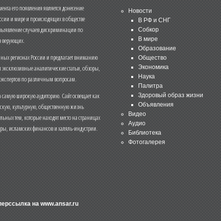
нта его появления является донесение
Новости
ссии и мире и происходящих в обществе
В РФ и СНГ
 выявление случаев дискриминации по
Собкор
В мире
 верующих.
Образование
чных регионах России и предлагает вниманию
Общество
и эксклюзивные аналитические статьи, обзоры,
Экономика
Наука
 экспертов по различным вопросам.
Палитра
 самую широкую аудиторию. Сайт освещает как
Здоровый образ жизни
Объявления
ескую, культурную, общественную жизнь
Видео
льных тем, которые находят место на страницах
Аудио
еры, исламских финансов и халяль-индустрии.
Библиотека
Фотогалерея
иперссылка на
www.ansar.ru