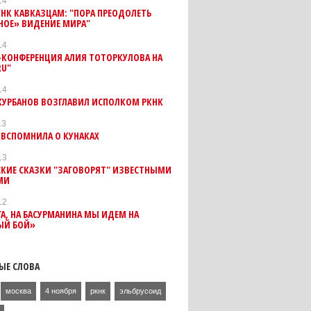
14
КНК КАВКАЗЦАМ: "ПОРА ПРЕОДОЛЕТЬ
НОЕ» ВИДЕНИЕ МИРА"
14
-КОНФЕРЕНЦИЯ АЛИЯ ТОТОРКУЛОВА НА
RU"
14
КУРБАНОВ ВОЗГЛАВИЛ ИСПОЛКОМ РКНК
13
 ВСПОМНИЛА О КУНАКАХ
13
СКИЕ СКАЗКИ "ЗАГОВОРЯТ" ИЗВЕСТНЫМИ
МИ
12
ГА, НА БАСУРМАНИНА МЫ ИДЕМ НА
ЫЙ БОЙ»
ЫЕ СЛОВА
москва
4 ноября
ркнк
эльбрусоид