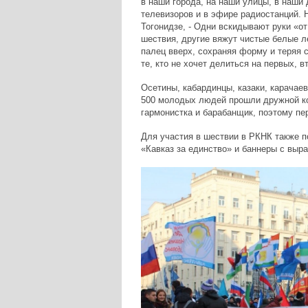
в наши города, на наши улицы, в наши 
телевизоров и в эфире радиостанций. 
Тогонидзе, - Одни вскидывают руки «от
шествия, другие вяжут чистые белые ле
палец вверх, сохраняя форму и теряя с
те, кто не хочет делиться на первых, в
Осетины, кабардинцы, казаки, карачаев
500 молодых людей прошли дружной ко
гармонистка и барабанщик, поэтому п
Для участия в шествии в РКНК также п
«Кавказ за единство» и баннеры с выр