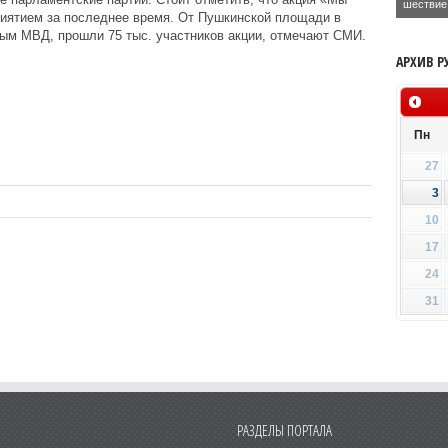
шествие
ятием за последнее время. От Пушкинской площади в
ным МВД, прошли 75 тыс. участников акции, отмечают СМИ.
АРХИВ Р
Пн
27
3
10
17
24
31
РАЗДЕЛЫ ПОРТАЛА