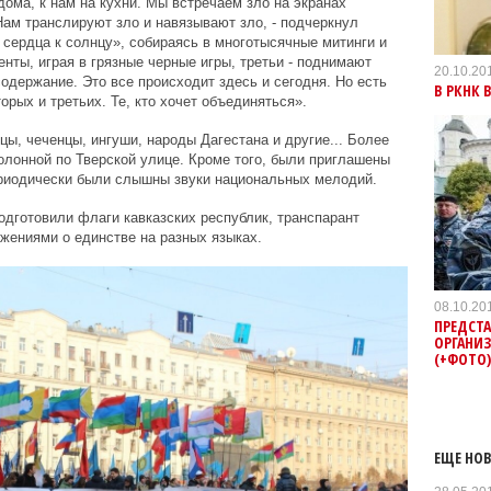
дома, к нам на кухни. Мы встречаем зло на экранах
Нам транслируют зло и навязывают зло, - подчеркнул
 сердца к солнцу», собираясь в многотысячные митинги и
нты, играя в грязные черные игры, третьи - поднимают
20.10.20
одержание. Это все происходит здесь и сегодня. Но есть
В РКНК
торых и третьих. Те, кто хочет объединяться».
цы, чеченцы, ингуши, народы Дагестана и другие... Более
лонной по Тверской улице. Кроме того, были приглашены
ериодически были слышны звуки национальных мелодий.
одготовили флаги кавказских республик, транспарант
ажениями о единстве на разных языках.
08.10.20
ПРЕДСТ
ОРГАНИЗ
(+ФОТО
ЕЩЕ НОВ