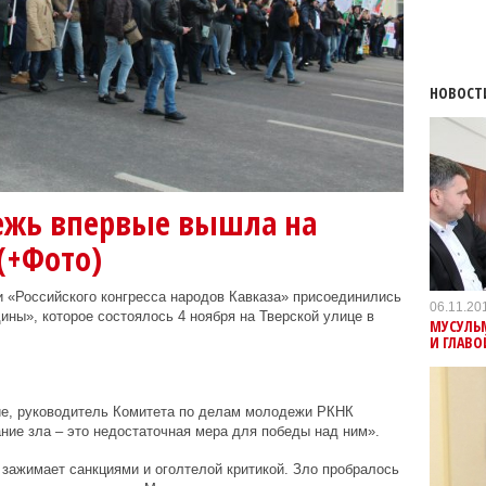
НОВОСТ
ежь впервые вышла на
(+Фото)
и «Российского конгресса народов Кавказа» присоединились
06.11.20
ы», которое состоялось 4 ноября на Тверской улице в
МУСУЛЬМ
И ГЛАВ
ие, руководитель Комитета по делам молодежи РКНК
ание зла – это недостаточная мера для победы над ним».
 зажимает санкциями и оголтелой критикой. Зло пробралось