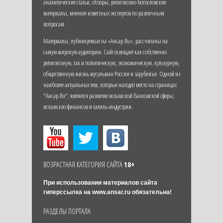
аналитические статьи, обзоры, религиозно-богословские
материалы, мнения известных экспертов по различным
вопросам.
Материалы, публикуемые на «Ансар.Ru», рассчитаны на
самую широкую аудиторию. Сайт освещает как собственно
религиозную, так и политическую, экономическую, культурную,
общественную жизнь мусульман России и зарубежья. Одной из
наиболее актуальных тем, которые находят место на страницах
"Ансар.Ru", является развитие исламской банковской сферы,
исламских финансов и халяль-индустрии.
ВОЗРАСТНАЯ КАТЕГОРИЯ САЙТА
18+
При использовании материалов сайта
гиперссылка на
www.ansar.ru
обязательна!
РАЗДЕЛЫ ПОРТАЛА