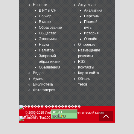
Новости
Актуально
В РФ и СНГ
Аналитика
Собкор
Персоны
В мире
Прямой
Образование
путь
Общество
История
Экономика
Онлайн
Наука
О проекте
Палитра
Размещение
Здоровый
рекламы
образ жизни
RSS
Объявления
Контакты
Видео
Карта сайта
Аудио
Облако
Библиотека
тегов
Фотогалерея
© 2003-2018 Информационно-аналитический канал
ANSAR