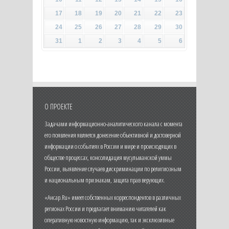
17
18
19
20
21
22
23
24
25
26
27
28
29
30
31
1
2
3
4
5
6
О ПРОЕКТЕ
Задачами информационно-аналитического канала с момента
его появления является донесение объективной и достоверной
информации о событиях в России и мире и происходящих в
обществе процессах, консолидация мусульманской уммы
России, выявление случаев дискриминации по религиозным
и национальным признакам, защита прав верующих.
«Ансар.Ru» имеет собственных корреспондентов в различных
регионах России и предлагает вниманию читателей как
оперативную новостную информацию, так и эксклюзивные