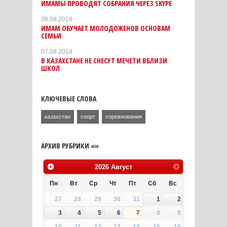
ИМАМЫ ПРОВОДЯТ СОБРАНИЯ ЧЕРЕЗ SKYPE
08.08.2018
ИМАМ ОБУЧАЕТ МОЛОДОЖЕНОВ ОСНОВАМ
СЕМЬИ
07.08.2018
В КАЗАХСТАНЕ НЕ СНЕСУТ МЕЧЕТИ ВБЛИЗИ
ШКОЛ
КЛЮЧЕВЫЕ СЛОВА
казахстан
спорт
соревнования
АРХИВ РУБРИКИ «»
2026
Август
Пн
Вт
Ср
Чт
Пт
Сб
Вс
27
28
29
30
31
1
2
3
4
5
6
7
8
9
10
11
12
13
14
15
16