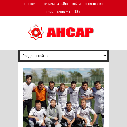
о проекте
реклама на сайте
войти
регистрация
18+
RSS
контакты