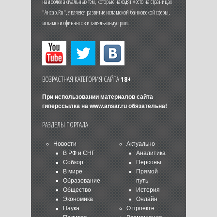
наиболее актуальных тем, которые находят место на страницах
"Ансар.Ru", является развитие исламской банковской сферы,
исламских финансов и халяль-индустрии.
ВОЗРАСТНАЯ КАТЕГОРИЯ САЙТА
18+
При использовании материалов сайта
гиперссылка на
www.ansar.ru
обязательна!
РАЗДЕЛЫ ПОРТАЛА
Новости
Актуально
В РФ и СНГ
Аналитика
Собкор
Персоны
В мире
Прямой
Образование
путь
Общество
История
Экономика
Онлайн
Наука
О проекте