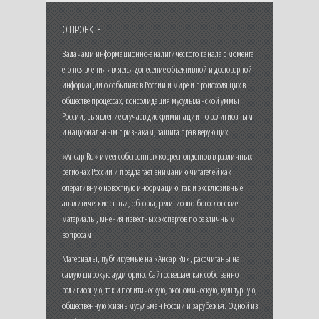
О ПРОЕКТЕ
Задачами информационно-аналитического канала с момента
его появления является донесение объективной и достоверной
информации о событиях в России и мире и происходящих в
обществе процессах, консолидация мусульманской уммы
России, выявление случаев дискриминации по религиозным
и национальным признакам, защита прав верующих.
«Ансар.Ru» имеет собственных корреспондентов в различных
регионах России и предлагает вниманию читателей как
оперативную новостную информацию, так и эксклюзивные
аналитические статьи, обзоры, религиозно-богословские
материалы, мнения известных экспертов по различным
вопросам.
Материалы, публикуемые на «Ансар.Ru», рассчитаны на
самую широкую аудиторию. Сайт освещает как собственно
религиозную, так и политическую, экономическую, культурную,
общественную жизнь мусульман России и зарубежья. Одной из