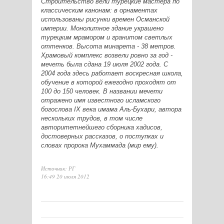
Строительство вели турецкие мастера по
классическим канонам: в орнаментах
использованы рисунки времен Османской
империи. Монолитное здание украшено
турецким мрамором и гранитом светлых
оттенков. Высота минарета - 38 метров.
Храмовый комплекс возвели ровно за год -
мечеть была сдана 19 июля 2002 года. С
2004 года здесь работает воскресная школа,
обучение в которой ежегодно проходят от
100 до 150 человек. В названии мечети
отражено имя известного исламского
богослова IX века имама Аль-Бухари, автора
нескольких трудов, в том числе
авторитетнейшего сборника хадисов,
достоверных рассказов, о поступках и
словах пророка Мухаммада (мир ему).
Источник: РГ
16:49 20 июля 2012