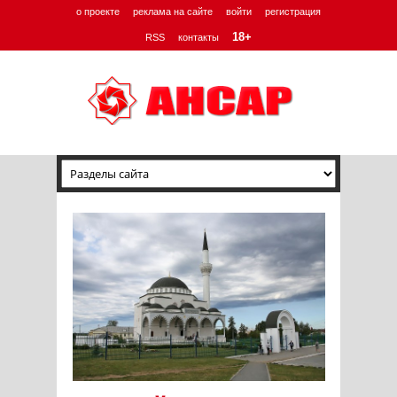
о проекте
реклама на сайте
войти
регистрация
18+
RSS
контакты