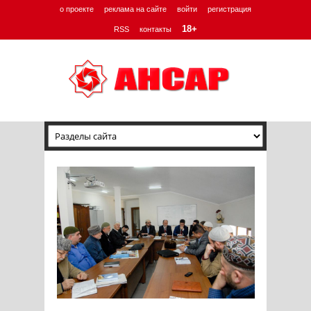
о проекте
реклама на сайте
войти
регистрация
18+
RSS
контакты