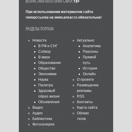
ВОЗРАСТНАЯ КАТЕГОРИЯ САЙТА
18+
При использовании материалов сайта
гиперссылка на
www.ansar.ru
обязательна!
РАЗДЕЛЫ ПОРТАЛА
Новости
Актуально
В РФ и СНГ
Аналитика
Собкор
Персоны
В мире
Прямой
Образование
путь
Общество
История
Экономика
Онлайн
Наука
О проекте
Палитра
Размещение
Здоровый
рекламы
образ жизни
RSS
Объявления
Контакты
Видео
Карта сайта
Аудио
Облако
Библиотека
тегов
Фотогалерея