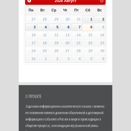
2026
Август
Пн
Вт
Ср
Чт
Пт
Сб
Вс
27
28
29
30
31
1
2
3
4
5
6
7
8
9
10
11
12
13
14
15
16
17
18
19
20
21
22
23
24
25
26
27
28
29
30
31
1
2
3
4
5
6
О ПРОЕКТЕ
Задачами информационно-аналитического канала с момента
его появления является донесение объективной и достоверной
информации о событиях в России и мире и происходящих в
обществе процессах, консолидация мусульманской уммы