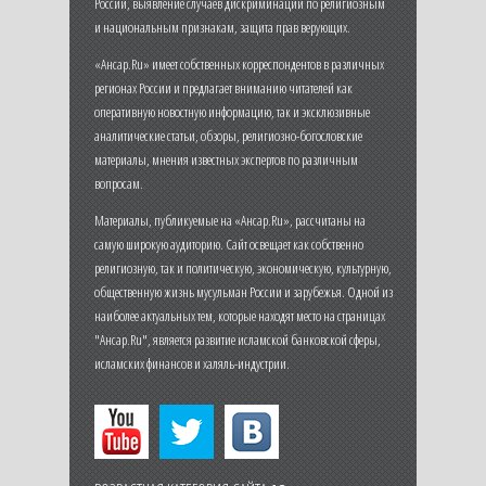
России, выявление случаев дискриминации по религиозным
и национальным признакам, защита прав верующих.
«Ансар.Ru» имеет собственных корреспондентов в различных
регионах России и предлагает вниманию читателей как
оперативную новостную информацию, так и эксклюзивные
аналитические статьи, обзоры, религиозно-богословские
материалы, мнения известных экспертов по различным
вопросам.
Материалы, публикуемые на «Ансар.Ru», рассчитаны на
самую широкую аудиторию. Сайт освещает как собственно
религиозную, так и политическую, экономическую, культурную,
общественную жизнь мусульман России и зарубежья. Одной из
наиболее актуальных тем, которые находят место на страницах
"Ансар.Ru", является развитие исламской банковской сферы,
исламских финансов и халяль-индустрии.