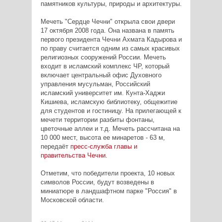
памятников культуры, природы и архитектуры.
Мечеть "Сердце Чечни" открыла свои двери
17 октября 2008 года. Она названа в память
первого президента Чечни Ахмата Кадырова и
по праву считается одним из самых красивых
религиозных сооружений России. Мечеть
входит в исламский комплекс ЧР, который
включает центральный офис Духовного
управления мусульман, Российский
исламский университет им. Кунта-Хаджи
Кишиева, исламскую библиотеку, общежитие
для студентов и гостиницу. На прилегающей к
мечети территории разбиты фонтаны,
цветочные аллеи и т.д. Мечеть рассчитана на
10 000 мест, высота ее минаретов - 63 м,
передаёт
пресс-служба главы и
правительства Чечни
.
Отметим, что победители проекта, 10 новых
символов России, будут возведены в
миниатюре в ландшафтном парке "Россия" в
Московской области.