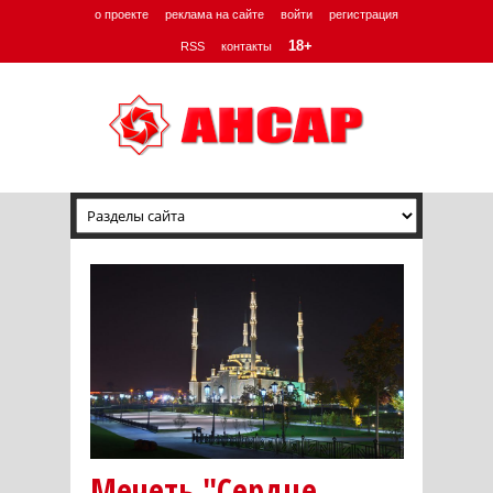
о проекте
реклама на сайте
войти
регистрация
18+
RSS
контакты
Мечеть "Сердце