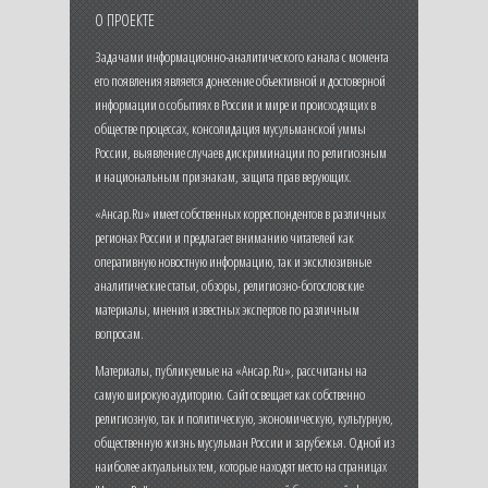
О ПРОЕКТЕ
Задачами информационно-аналитического канала с момента
его появления является донесение объективной и достоверной
информации о событиях в России и мире и происходящих в
обществе процессах, консолидация мусульманской уммы
России, выявление случаев дискриминации по религиозным
и национальным признакам, защита прав верующих.
«Ансар.Ru» имеет собственных корреспондентов в различных
регионах России и предлагает вниманию читателей как
оперативную новостную информацию, так и эксклюзивные
аналитические статьи, обзоры, религиозно-богословские
материалы, мнения известных экспертов по различным
вопросам.
Материалы, публикуемые на «Ансар.Ru», рассчитаны на
самую широкую аудиторию. Сайт освещает как собственно
религиозную, так и политическую, экономическую, культурную,
общественную жизнь мусульман России и зарубежья. Одной из
наиболее актуальных тем, которые находят место на страницах