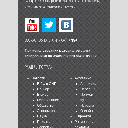
"Ансар.Ru", является развитие исламской банковской сферы,
исламских финансов и халяль-индустрии.
ВОЗРАСТНАЯ КАТЕГОРИЯ САЙТА
18+
При использовании материалов сайта
гиперссылка на
www.ansar.ru
обязательна!
РАЗДЕЛЫ ПОРТАЛА
Новости
Актуально
В РФ и СНГ
Аналитика
Собкор
Персоны
В мире
Прямой
Образование
путь
Общество
История
Экономика
Онлайн
Наука
О проекте
Палитра
Размещение
Здоровый
рекламы