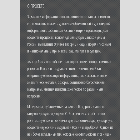
О ПРОЕКТЕ
Задачами информационно-аналитического канала с момента
его появления является донесение объективной и достоверной
информации о событиях в России и мире и происходящих в
обществе процессах, консолидация мусульманской уммы
России, выявление случаев дискриминации по религиозным
и национальным признакам, защита прав верующих.
«Ансар.Ru» имеет собственных корреспондентов в различных
регионах России и предлагает вниманию читателей как
оперативную новостную информацию, так и эксклюзивные
аналитические статьи, обзоры, религиозно-богословские
материалы, мнения известных экспертов по различным
вопросам.
Материалы, публикуемые на «Ансар.Ru», рассчитаны на
самую широкую аудиторию. Сайт освещает как собственно
религиозную, так и политическую, экономическую, культурную,
общественную жизнь мусульман России и зарубежья. Одной из
наиболее актуальных тем, которые находят место на страницах