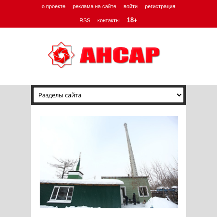
о проекте
реклама на сайте
войти
регистрация
18+
RSS
контакты