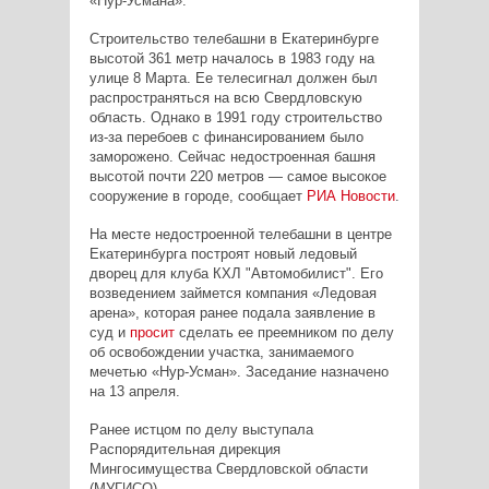
«Нур-Усмана».
Строительство телебашни в Екатеринбурге
высотой 361 метр началось в 1983 году на
улице 8 Марта. Ее телесигнал должен был
распространяться на всю Свердловскую
область. Однако в 1991 году строительство
из-за перебоев с финансированием было
заморожено. Сейчас недостроенная башня
высотой почти 220 метров — самое высокое
сооружение в городе, сообщает
РИА Новости
.
На месте недостроенной телебашни в центре
Екатеринбурга построят новый ледовый
дворец для клуба КХЛ "Автомобилист". Его
возведением займется компания «Ледовая
арена», которая ранее подала заявление в
суд и
просит
сделать ее преемником по делу
об освобождении участка, занимаемого
мечетью «Нур-Усман». Заседание назначено
на 13 апреля.
Ранее истцом по делу выступала
Распорядительная дирекция
Мингосимущества Свердловской области
(МУГИСО).