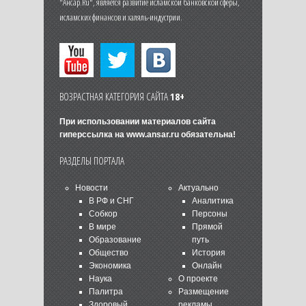
"Ансар.Ru", является развитие исламской банковской сферы,
исламских финансов и халяль-индустрии.
ВОЗРАСТНАЯ КАТЕГОРИЯ САЙТА
18+
При использовании материалов сайта
гиперссылка на
www.ansar.ru
обязательна!
РАЗДЕЛЫ ПОРТАЛА
Новости
Актуально
В РФ и СНГ
Аналитика
Собкор
Персоны
В мире
Прямой
Образование
путь
Общество
История
Экономика
Онлайн
Наука
О проекте
Палитра
Размещение
Здоровый
рекламы