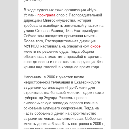
В ходе судебных тяжб организация «Нур-
Усман»
проиграла
спор с Распорядительной
дирекцией Мингосимущества, которая
требовала освободить земельный участок на
улице Степана Разина, 15 в Екатеринбурге.
Сейчас там находится временная мечеть.
Более того, Распорядительная дирекция
МУГИСО настаивала на оперативном
сносе
мечети по решению суда. Тогда община
обратилась к властям с просьбой отсрочить
снос до весны и не оставлять верующих без
крыши над головой в холодное время года.
Напомним, в 2006 г. участок возле
недостроенной телебашни в Екатеринбурге
выделили организации «Нур-Усман» для
строительства большой мечети. Годом позже
губернатор Эдуард Россель провел
символическую закладку первого камня в
основание будущего сооружения. Тогда на
часть собранных денег на строительство
вырыли котлован, заложили сваи. Соборная
мечеть должна была быть построена к 2009 г.,
после чего неподалеку от нее планировалось